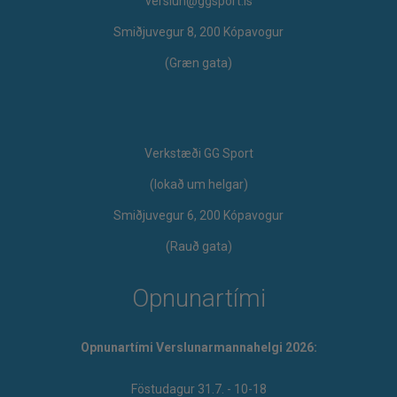
verslun@ggsport.is
Smiðjuvegur 8, 200 Kópavogur
(Græn gata)
Verkstæði GG Sport
​(lokað um helgar)
Smiðjuvegur 6, 200 Kópavogur
(Rauð gata)
Opnunartími
Opnunartími Verslunarmannahelgi 2026:
Föstudagur 31.7. - 10-18