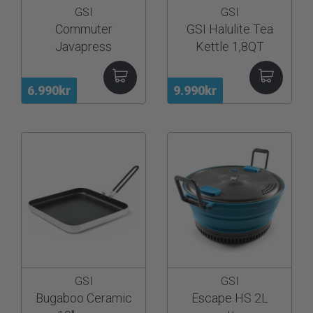
GSI
GSI
Commuter
GSI Halulite Tea
Javapress
Kettle 1,8QT
6.990kr
9.990kr
GSI
GSI
Bugaboo Ceramic
Escape HS 2L