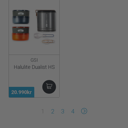
GSI
Halulite Dualist HS
20.990kr
1
2
3
4