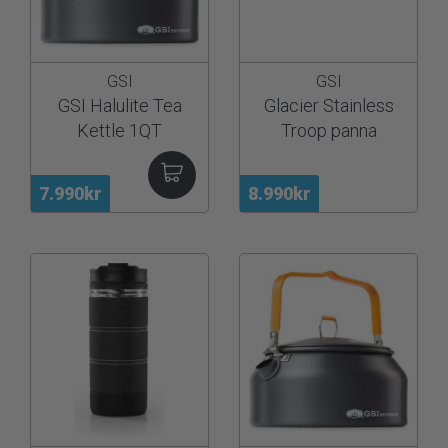
GSI
GSI
GSI Halulite Tea
Glacier Stainless
Kettle 1QT
Troop panna
7.990kr
8.990kr