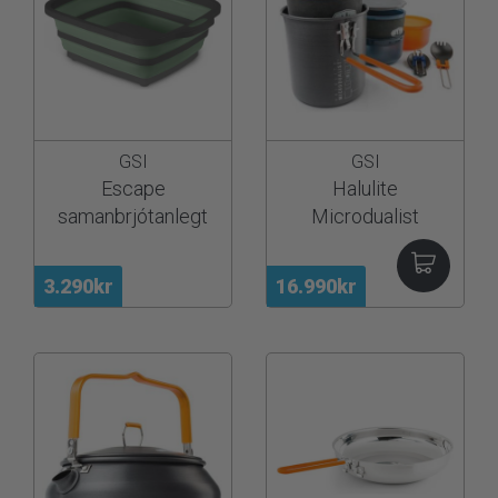
GSI
GSI
Escape
Halulite
samanbrjótanlegt
Microdualist
vaskafat
3.290kr
16.990kr