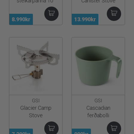
steikarpanna 10"
Canister Stove
8.990kr
13.990kr
GSI
GSI
Glacier Camp
Cascadian
Stove
ferðabolli