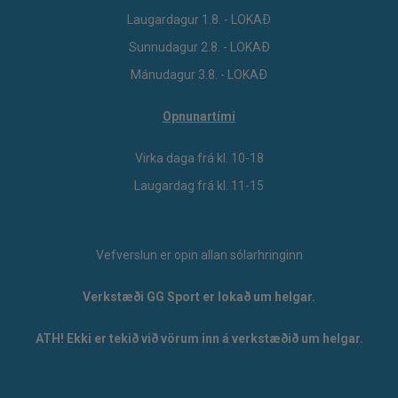
Laugardagur 1.8. - LOKAÐ
Sunnudagur 2.8. - LOKAÐ
Mánudagur 3.8. - LOKAÐ
Opnunartími
Virka daga frá kl. 10-18
Laugardag frá kl. 11-15
Vefverslun er opin allan sólarhringinn
Verkstæði GG Sport er lokað um helgar.
ATH! Ekki er tekið við vörum inn á verkstæðið um helgar.