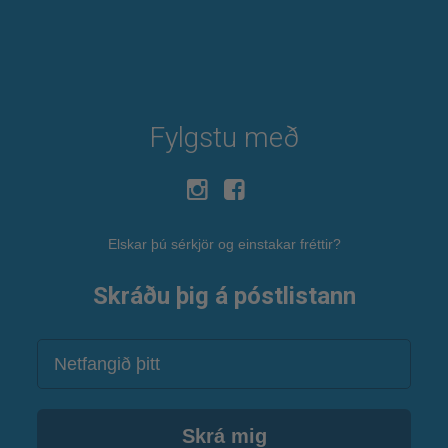
Fylgstu með
Elskar þú sérkjör og einstakar fréttir?
Skráðu þig á póstlistann
Netfang
Skrá mig