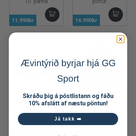
10" panna
pottur
11.990kr
16.990kr
Ævintýrið byrjar hjá GG
Sport
Skráðu þig á póstlistann og fáðu
10% afslátt af næstu pöntun!
GSI
GSI
Glacier 3L
GSI Pinnacle
eldunarsett
DUALIST HS
Já takk ➡️