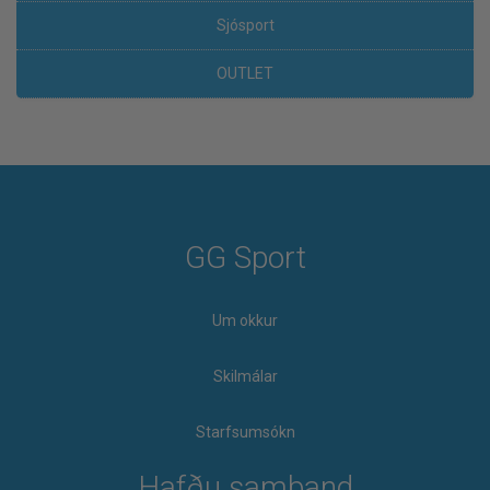
Sjósport
OUTLET
GG Sport
Um okkur
Skilmálar
Starfsumsókn
Hafðu samband