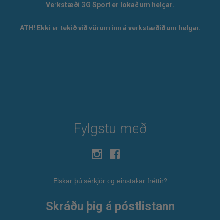
Verkstæði GG Sport er lokað um helgar.
ATH! Ekki er tekið við vörum inn á verkstæðið um helgar.
Fylgstu með
Elskar þú sérkjör og einstakar fréttir?
Skráðu þig á póstlistann