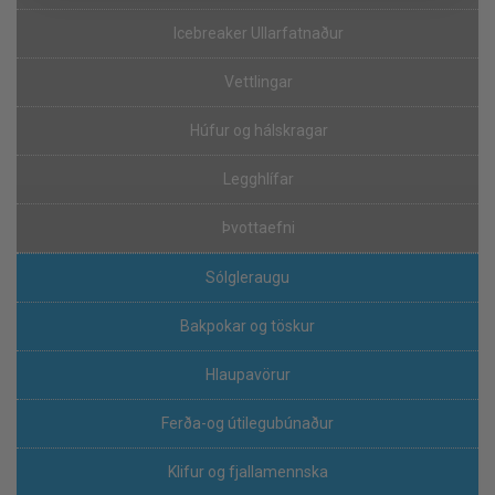
Icebreaker Ullarfatnaður
Vettlingar
Húfur og hálskragar
Legghlífar
Þvottaefni
Sólgleraugu
Bakpokar og töskur
Hlaupavörur
Ferða-og útilegubúnaður
Klifur og fjallamennska