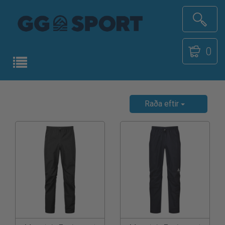
0
Raða eftir