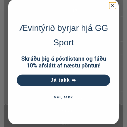
Skelbuxur
Göngubuxur
Ævintýrið byrjar hjá GG
Stuttbuxur
Sport
Leggings & buxur
Skráðu þig á póstlistann og fáðu
Sokkar
10% afslátt af næstu pöntun!
Belti
Já takk ➡️
Skíðafatnaður
Nei, takk
Gönguskíðafatnaður
Dömur
Börn