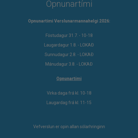
Opnunartími
Opnunartími Verslunarmannahelgi 2026:
Föstudagur 31.7. - 10-18
Laugardagur 1.8. - LOKAÐ
Sunnudagur 2.8. - LOKAÐ
Mánudagur 3.8. - LOKAÐ
Opnunartími
Virka daga frá kl. 10-18
Laugardag frá kl. 11-15
Vefverslun er opin allan sólarhringinn