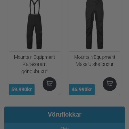
Mountain Equipment
Mountain Equipment
Karakoram
Makalu skelbuxur
göngubuxur
59.990kr
46.990kr
Vöruflokkar
Skór