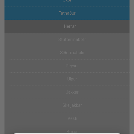
Fatnaður
Herrar
Stuttermabolir
Síðermabolir
Peysur
Úlpur
Jakkar
Skeljakkar
Vesti
Buxur