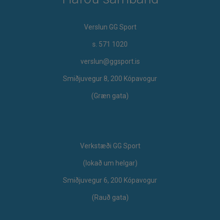
Verslun GG Sport
s. 571 1020
verslun@ggsport.is
Smiðjuvegur 8, 200 Kópavogur
(Græn gata)
Verkstæði GG Sport
​(lokað um helgar)
Smiðjuvegur 6, 200 Kópavogur
(Rauð gata)