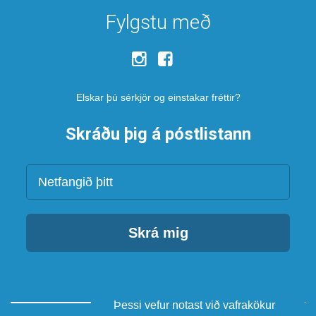
Fylgstu með
Elskar þú sérkjör og einstakar fréttir?
Skráðu þig á póstlistann
Netfang
Skrá mig
Þessi vefur notast við vafrakökur