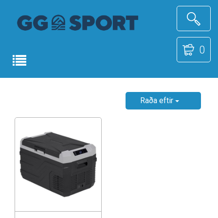
0
Raða eftir