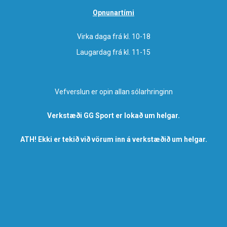
Opnunartími
Virka daga frá kl. 10-18
Laugardag frá kl. 11-15
Vefverslun er opin allan sólarhringinn
Verkstæði GG Sport er lokað um helgar.
ATH! Ekki er tekið við vörum inn á verkstæðið um helgar.