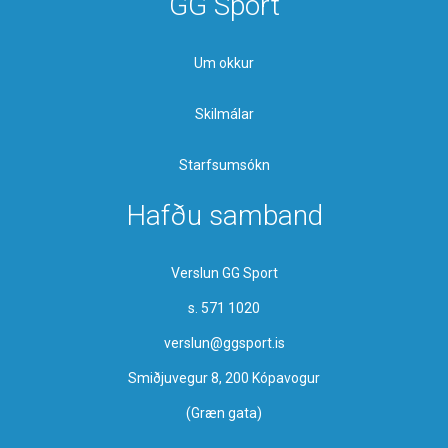
GG Sport
Um okkur
Skilmálar
Starfsumsókn
Hafðu samband
Verslun GG Sport
s. 571 1020
verslun@ggsport.is
Smiðjuvegur 8, 200 Kópavogur
(Græn gata)