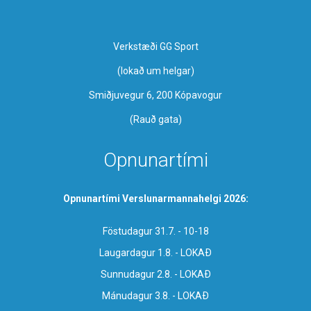
Verkstæði GG Sport
​(lokað um helgar)
Smiðjuvegur 6, 200 Kópavogur
(Rauð gata)
Opnunartími
Opnunartími Verslunarmannahelgi 2026:
Föstudagur 31.7. - 10-18
Laugardagur 1.8. - LOKAÐ
Sunnudagur 2.8. - LOKAÐ
Mánudagur 3.8. - LOKAÐ