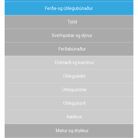
Ferða-og útilegubúnaður
Tjöld
Svefnpokar og dýnur
Ferðabúnaður
Eldstæði og kamínur
Útileguleikir
Útilegustólar
Útileguborð
Kælibox
Matur og drykkur