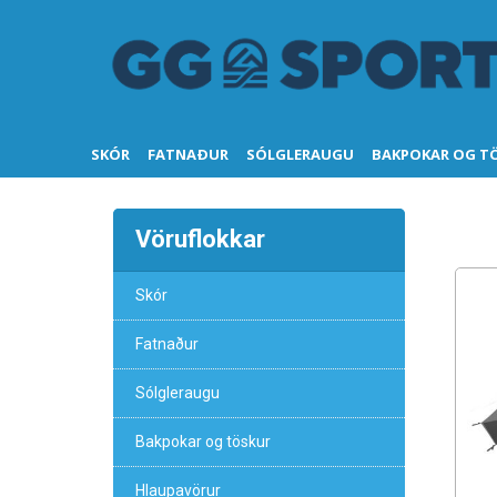
SKÓR
FATNAÐUR
SÓLGLERAUGU
BAKPOKAR OG T
Vöruflokkar
Skór
Fatnaður
Sólgleraugu
Bakpokar og töskur
Hlaupavörur