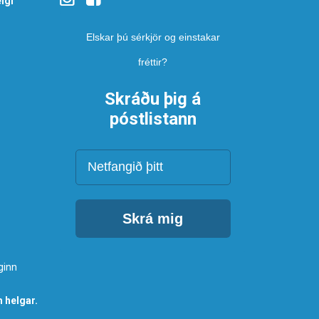
lgi
Elskar þú sérkjör og einstakar
fréttir?
Skráðu þig á
póstlistann
Netfang
Skrá mig
ginn
 helgar.