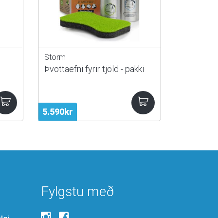
Storm
Þvottaefni fyrir tjöld - pakki
5.590kr
Fylgstu með