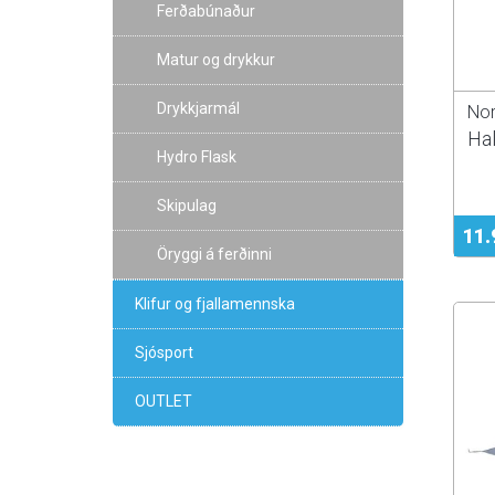
Ferðabúnaður
Matur og drykkur
Drykkjarmál
Nor
Hal
Hydro Flask
Skipulag
11.
Öryggi á ferðinni
Klifur og fjallamennska
Sjósport
OUTLET