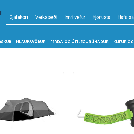
Gjafakort
Verkstæði
Innri vefur
Þjónusta
Hafa s
ÖSKUR
HLAUPAVÖRUR
FERÐA-OG ÚTILEGUBÚNAÐUR
KLIFUR O