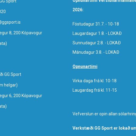
Opnunartími Verslunarmannahe
GG Sport
2026:
020
@ggsport.is
Föstudagur 31.7. - 10-18
egur 8, 200 Kópavogur
Laugardagur 1.8. - LOKAÐ
Sunnudagur 2.8. - LOKAÐ
ata)
Mánudagur 3.8. - LOKAÐ
Opnunartími
ði GG Sport
Virka daga frá kl. 10-18
um helgar)
Laugardag frá kl. 11-15
egur 6, 200 Kópavogur
ata)
Vefverslun er opin allan sólarhrin
Verkstæði GG Sport er lokað um