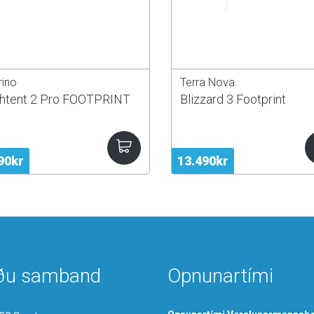
rino
Terra Nova
ghtent 2 Pro FOOTPRINT
Blizzard 3 Footprint
90kr
13.490kr
ðu samband
Opnunartími