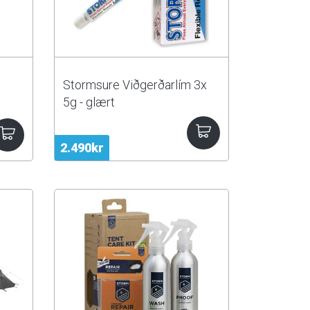
Stormsure Viðgerðarlím 3x
5g - glært
2.490kr