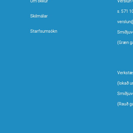
Um okkur
Verslun 
s. 571 1
Skilmálar
verslun
Starfsumsókn
Smiðjuv
(Græn g
Verkstæ
​(lokað 
Smiðjuv
(Rauð g