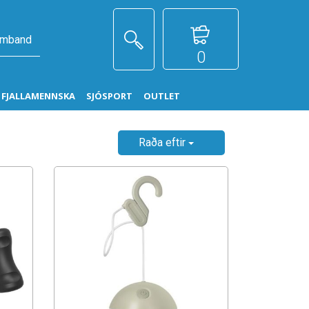
amband
0
G FJALLAMENNSKA
SJÓSPORT
OUTLET
Raða eftir