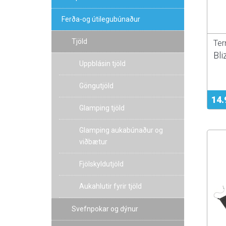
Ferða-og útilegubúnaður
Tjöld
Ter
Bli
Uppblásin tjöld
Göngutjöld
14.
Glamping tjöld
Glamping aukabúnaður og
viðbætur
Fjölskyldutjöld
Aukahlutir fyrir tjöld
Svefnpokar og dýnur