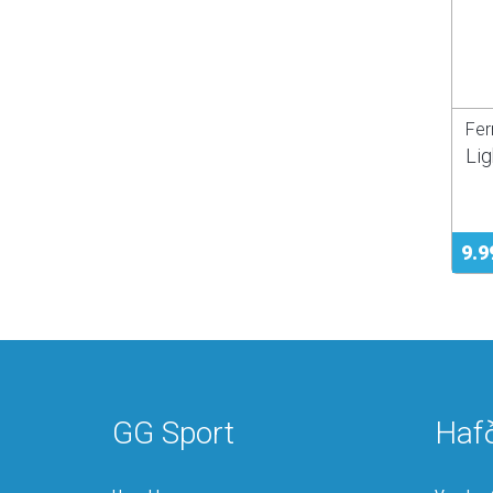
Fer
Li
9.9
GG Sport
Haf