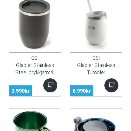
GSI
GSI
Glacier Stainless
Glacier Stainless
Steel drykkjarmál
Tumbler
3.590kr
6.990kr