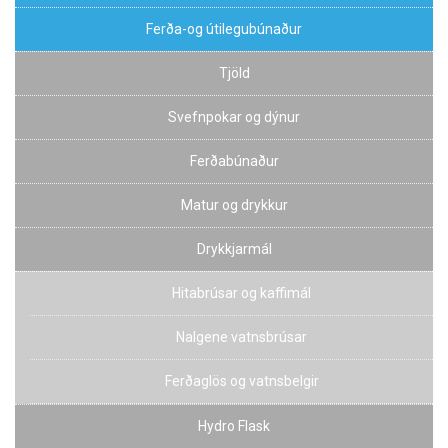
Ferða-og útilegubúnaður
Tjöld
Svefnpokar og dýnur
Ferðabúnaður
Matur og drykkur
Drykkjarmál
Hitabrúsar og kaffimál
Nalgene vatnsbrúsar
Ferðaglös og vatnsbelgir
Hydro Flask