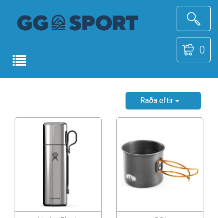
0
Raða eftir