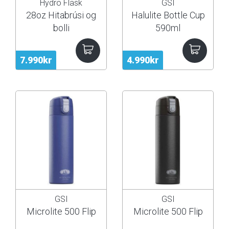
Hydro Flask
GSI
28oz Hitabrúsi og
Halulite Bottle Cup
bolli
590ml
7.990kr
4.990kr
GSI
GSI
Microlite 500 Flip
Microlite 500 Flip