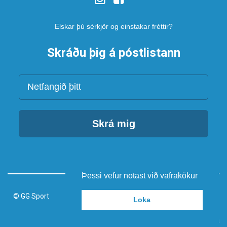
Elskar þú sérkjör og einstakar fréttir?
Skráðu þig á póstlistann
Netfang
Skrá mig
Þessi vefur notast við vafrakökur
© GG Sport
Loka
Keyrir á vefumsjónarkerfi Smartmedia