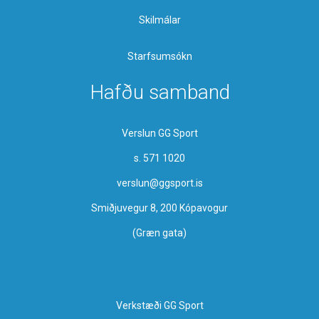
Skilmálar
Starfsumsókn
Hafðu samband
Verslun GG Sport
s. 571 1020
verslun@ggsport.is
Smiðjuvegur 8, 200 Kópavogur
(Græn gata)
Verkstæði GG Sport