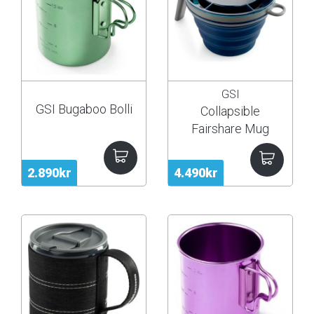
GSI
GSI Bugaboo Bolli
Collapsible
Fairshare Mug
2.890kr
4.490kr