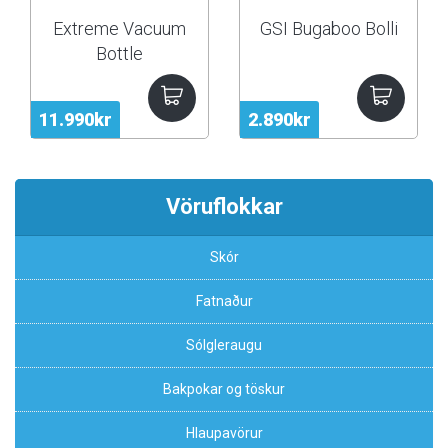
Extreme Vacuum
GSI Bugaboo Bolli
Bottle
11.990kr
2.890kr
Vöruflokkar
Skór
Fatnaður
Sólgleraugu
Bakpokar og töskur
Hlaupavörur