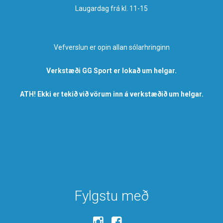
Laugardag frá kl. 11-15
Vefverslun er opin allan sólarhringinn
Verkstæði GG Sport er lokað um helgar.
ATH! Ekki er tekið við vörum inn á verkstæðið um helgar.
Fylgstu með