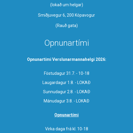
​(lokað um helgar)
Smiðjuvegur 6, 200 Kópavogur
(Rauð gata)
Opnunartími
Opnunartími Verslunarmannahelgi 2026:
Föstudagur 31.7. - 10-18
Laugardagur 1.8. - LOKAÐ
Sunnudagur 2.8. - LOKAÐ
Mánudagur 3.8. - LOKAÐ
Opnunartími
Virka daga frá kl. 10-18