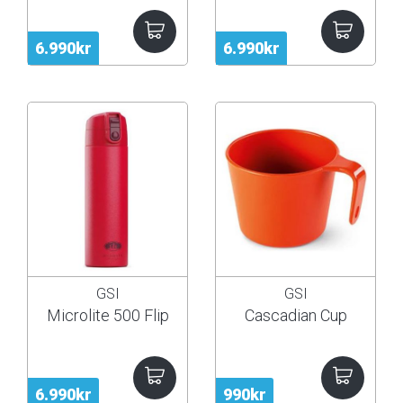
6.990kr
6.990kr
GSI
GSI
Microlite 500 Flip
Cascadian Cup
6.990kr
990kr