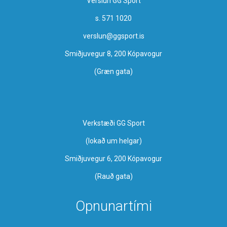
Verslun GG Sport
s. 571 1020
verslun@ggsport.is
Smiðjuvegur 8, 200 Kópavogur
(Græn gata)
Verkstæði GG Sport
​(lokað um helgar)
Smiðjuvegur 6, 200 Kópavogur
(Rauð gata)
Opnunartími