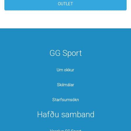
OUTLET
GG Sport
Um okkur
Skilmálar
Starfsumsókn
Hafðu samband