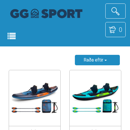
0
Raða eftir