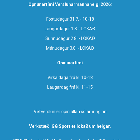
Opnunartími Verslunarmannahelgi 2026:
Föstudagur 31.7. - 10-18
Laugardagur 1.8. - LOKAÐ
Sunnudagur 2.8. - LOKAÐ
Mánudagur 3.8. - LOKAÐ
Opnunartími
Virka daga frá kl. 10-18
Laugardag frá kl. 11-15
Vefverslun er opin allan sólarhringinn
Verkstæði GG Sport er lokað um helgar.