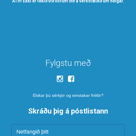
ATH! Ekki er tekið við vörum inn á verkstæðið um helgar.
Fylgstu með
Elskar þú sérkjör og einstakar fréttir?
Skráðu þig á póstlistann
Netfang