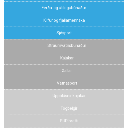
Ferða-og útilegubúnaður
Klifur og fjallamennska
Sjósport
Straumvatnsbúnaður
Kajakar
Gallar
Vatnasport
Uppblásnir kajakar
Togbelgir
SUP bretti