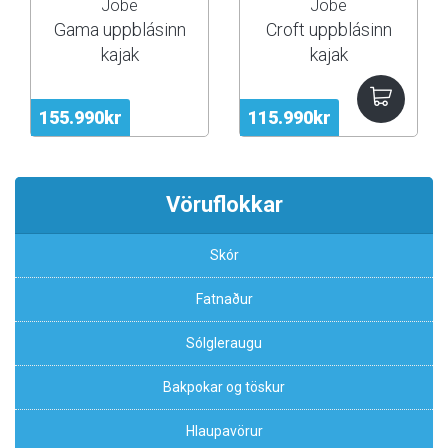
Jobe
Jobe
Gama uppblásinn
Croft uppblásinn
kajak
kajak
155.990kr
115.990kr
Vöruflokkar
Skór
Fatnaður
Sólgleraugu
Bakpokar og töskur
Hlaupavörur