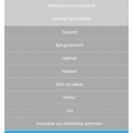
Wakeboard og vatnaskíði
Snorkel og smáhlutir
Sjósund
Björgunarvesti
Hjálmar
Hanskar
Skór og sokkar
Hettur
Ljós
Þurrpokar og vatnsheldar geymslur