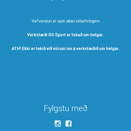
Vefverslun er opin allan sólarhringinn
Verkstæði GG Sport er lokað um helgar.
ATH! Ekki er tekið við vörum inn á verkstæðið um helgar.
Fylgstu með