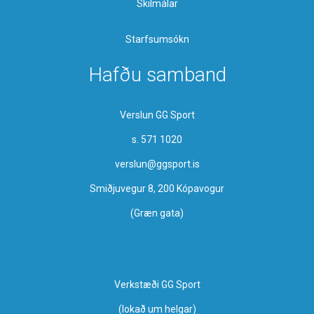
Skilmálar
Starfsumsókn
Hafðu samband
Verslun GG Sport
s. 571 1020
verslun@ggsport.is
Smiðjuvegur 8, 200 Kópavogur
(Græn gata)
Verkstæði GG Sport
​(lokað um helgar)