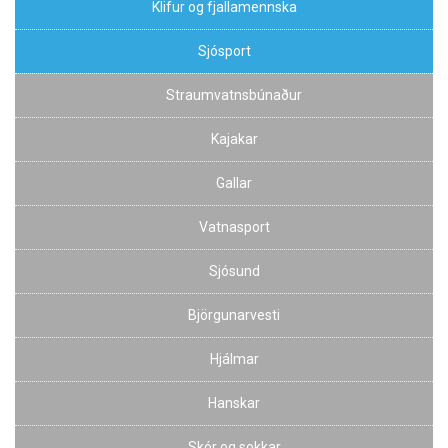
Klifur og fjallamennska
Sjósport
Straumvatnsbúnaður
Kajakar
Gallar
Vatnasport
Sjósund
Björgunarvesti
Hjálmar
Hanskar
Skór og sokkar