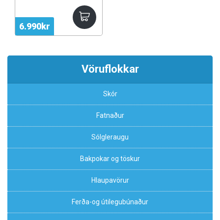
6.990kr
Vöruflokkar
Skór
Fatnaður
Sólgleraugu
Bakpokar og töskur
Hlaupavörur
Ferða-og útilegubúnaður