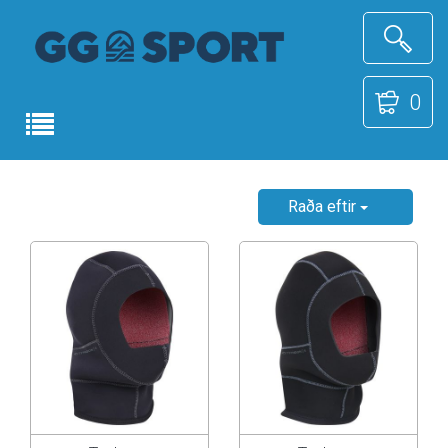
0
Raða eftir