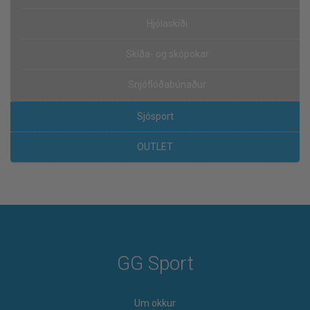
Hjólaskíði
Skíða- og skópokar
Snjóflóðabúnaður
Sjósport
OUTLET
GG Sport
Um okkur