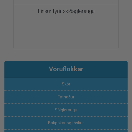
Linsur fyrir skíðagleraugu
Vöruflokkar
Skór
Fatnaður
Sólgleraugu
Bakpokar og töskur