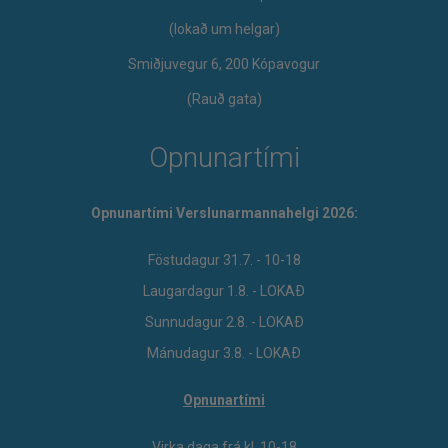
​(lokað um helgar)
Smiðjuvegur 6, 200 Kópavogur
(Rauð gata)
Opnunartími
Opnunartími Verslunarmannahelgi 2026:
Föstudagur 31.7. - 10-18
Laugardagur 1.8. - LOKAÐ
Sunnudagur 2.8. - LOKAÐ
Mánudagur 3.8. - LOKAÐ
Opnunartími
Virka daga frá kl. 10-18