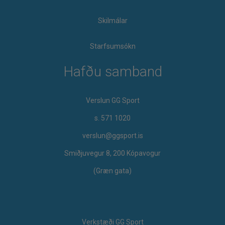
Skilmálar
Starfsumsókn
Hafðu samband
Verslun GG Sport
s. 571 1020
verslun@ggsport.is
Smiðjuvegur 8, 200 Kópavogur
(Græn gata)
Verkstæði GG Sport