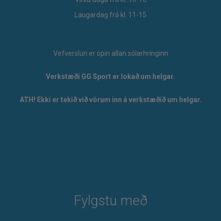
Laugardag frá kl. 11-15
Vefverslun er opin allan sólarhringinn
Verkstæði GG Sport er lokað um helgar.
ATH! Ekki er tekið við vörum inn á verkstæðið um helgar.
Fylgstu með