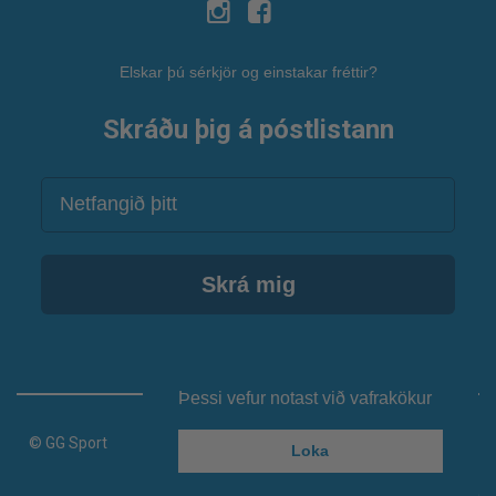
Elskar þú sérkjör og einstakar fréttir?
Skráðu þig á póstlistann
Netfang
Skrá mig
Þessi vefur notast við vafrakökur
© GG Sport
Loka
Keyrir á vefumsjónarkerfi Smartmedia