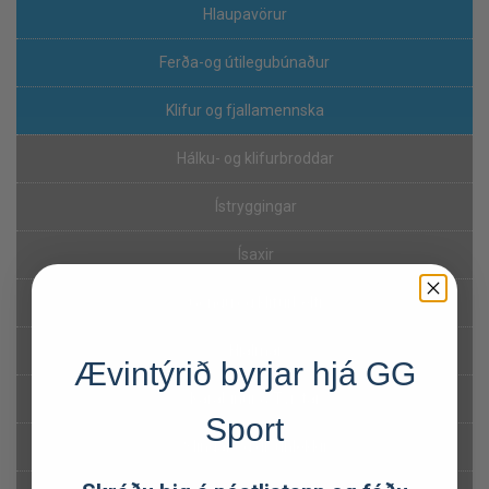
Hlaupavörur
Ferða-og útilegubúnaður
Klifur og fjallamennska
Hálku- og klifurbroddar
Ístryggingar
Ísaxir
Göngu og klifurbelti
Hjálmar
Ævintýrið byrjar hjá GG
Karabínur & Tvistar
Sport
Slingar og dísuhlekkir