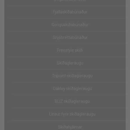
Fjallaskíðabúnaður
Gönguskíðabúnaður
Snjóbrettabúnaður
Freestyle skíði
Skíðagleraugu
Tripoint skíðagleraugu
Oakley skíðagleraugu
BLIZ skíðagleraugu
Linsur fyrir skíðagleraugu
Skíðahjálmar