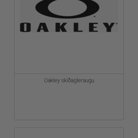
Oakley skíðagleraugu