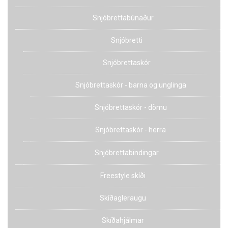
Snjóbrettabúnaður
Snjóbretti
Snjóbrettaskór
Snjóbrettaskór - barna og unglinga
Snjóbrettaskór - dömu
Snjóbrettaskór - herra
Snjóbrettabindingar
Freestyle skíði
Skíðagleraugu
Skíðahjálmar