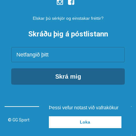
Elskar þú sérkjör og einstakar fréttir?
Skráðu þig á póstlistann
Netfang
Skrá mig
Þessi vefur notast við vafrakökur
© GG Sport
Loka
Keyrir á vefumsjónarkerfi Smartmedia