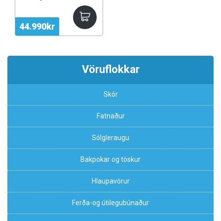
herra
44.990kr
Vöruflokkar
Skór
Fatnaður
Sólgleraugu
Bakpokar og töskur
Hlaupavörur
Ferða-og útilegubúnaður