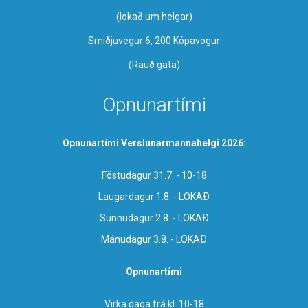
​(lokað um helgar)
Smiðjuvegur 6, 200 Kópavogur
(Rauð gata)
Opnunartími
Opnunartími Verslunarmannahelgi 2026:
Föstudagur 31.7. - 10-18
Laugardagur 1.8. - LOKAÐ
Sunnudagur 2.8. - LOKAÐ
Mánudagur 3.8. - LOKAÐ
Opnunartími
Virka daga frá kl. 10-18