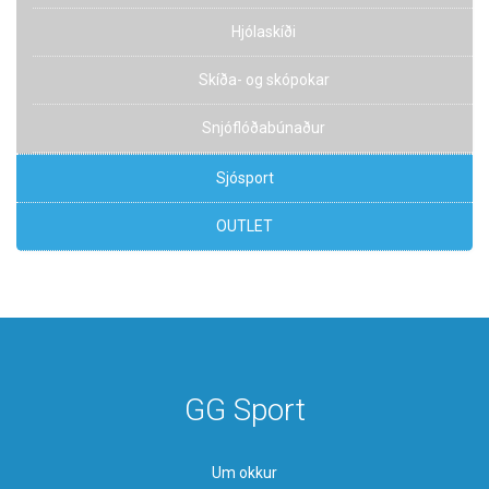
Hjólaskíði
Skíða- og skópokar
Snjóflóðabúnaður
Sjósport
OUTLET
GG Sport
Um okkur