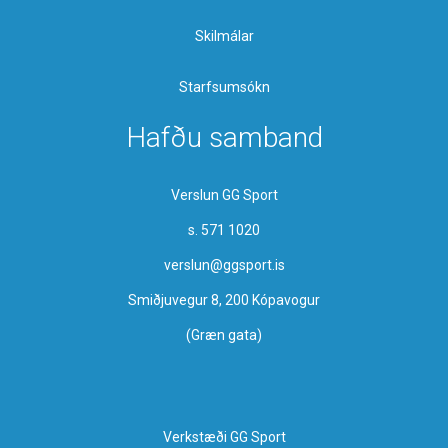
Skilmálar
Starfsumsókn
Hafðu samband
Verslun GG Sport
s. 571 1020
verslun@ggsport.is
Smiðjuvegur 8, 200 Kópavogur
(Græn gata)
Verkstæði GG Sport