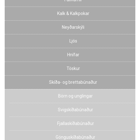
Kalk & Kalkpokar
Neyðarskýli
Ljós
Hnífar
Töskur
Skíða- og brettabúnaður
Börn og unglingar
Svigskíðabúnaður
Fjallaskíðabúnaður
Gönguskíðabúnaður