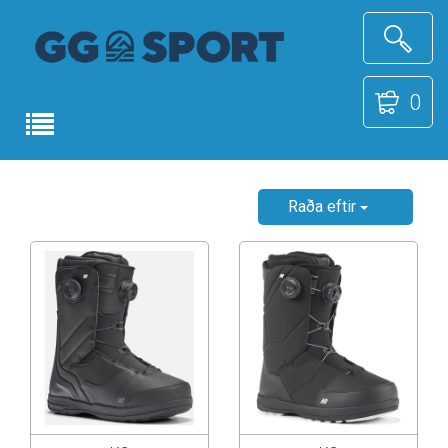
0
Raða eftir