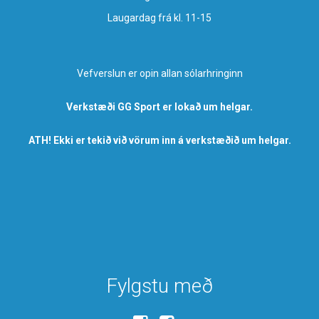
Laugardag frá kl. 11-15
Vefverslun er opin allan sólarhringinn
Verkstæði GG Sport er lokað um helgar.
ATH! Ekki er tekið við vörum inn á verkstæðið um helgar.
Fylgstu með