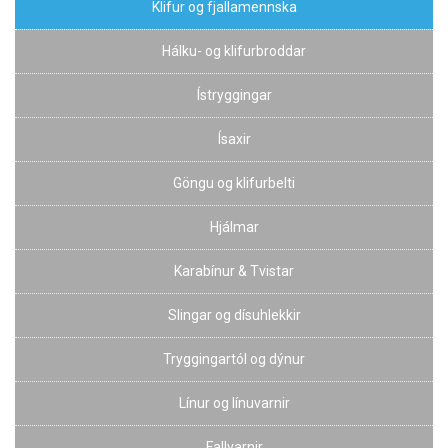
Klifur og fjallamennska
Hálku- og klifurbroddar
Ístryggingar
Ísaxir
Göngu og klifurbelti
Hjálmar
Karabínur & Tvistar
Slingar og dísuhlekkir
Tryggingartól og dýnur
Línur og línuvarnir
Fallvarnir