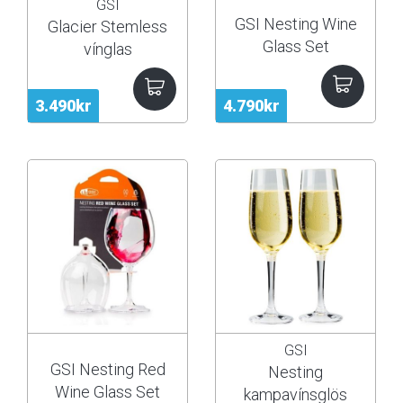
GSI
GSI Nesting Wine
Glacier Stemless
Glass Set
vínglas
3.490kr
4.790kr
GSI
GSI Nesting Red
Nesting
Wine Glass Set
kampavínsglös