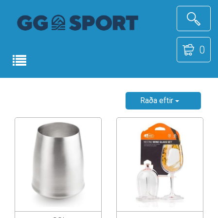
0
Raða eftir