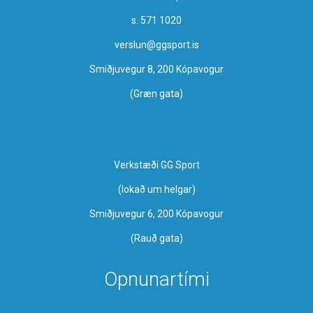
s. 571 1020
verslun@ggsport.is
Smiðjuvegur 8, 200 Kópavogur
(Græn gata)
Verkstæði GG Sport
​(lokað um helgar)
Smiðjuvegur 6, 200 Kópavogur
(Rauð gata)
Opnunartími