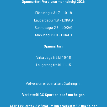
Opnunartími Verslunarmannahelgi 2026:
Föstudagur 31.7. - 10-18
Laugardagur 1.8. - LOKAÐ
Sunnudagur 2.8. - LOKAÐ
Mánudagur 3.8. - LOKAÐ
Opnunartími
Virka daga frá kl. 10-18
Laugardag frá kl. 11-15
Vefverslun er opin allan sólarhringinn
Verkstæði GG Sport er lokað um helgar.
ATH! Ekki er tekið við vörum inn á verkstæðið um helgar.