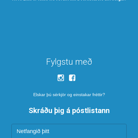
Fylgstu með
Elskar þú sérkjör og einstakar fréttir?
Skráðu þig á póstlistann
Netfang