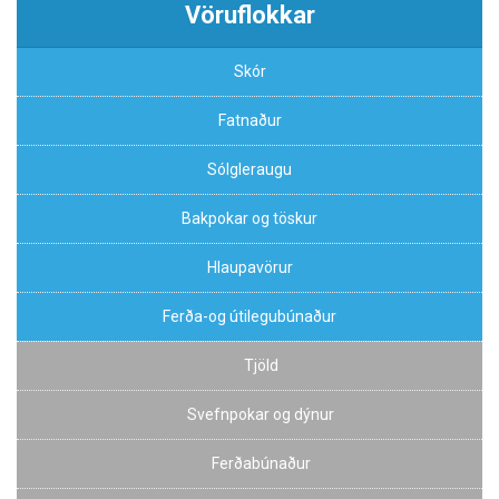
Vöruflokkar
Skór
Fatnaður
Sólgleraugu
Bakpokar og töskur
Hlaupavörur
Ferða-og útilegubúnaður
Tjöld
Svefnpokar og dýnur
Ferðabúnaður