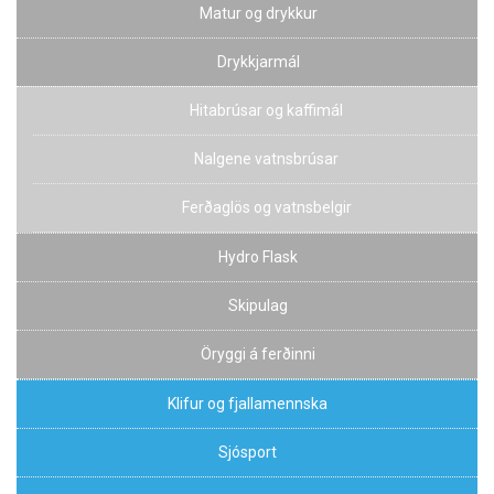
Matur og drykkur
Drykkjarmál
Hitabrúsar og kaffimál
Nalgene vatnsbrúsar
Ferðaglös og vatnsbelgir
Hydro Flask
Skipulag
Öryggi á ferðinni
Klifur og fjallamennska
Sjósport