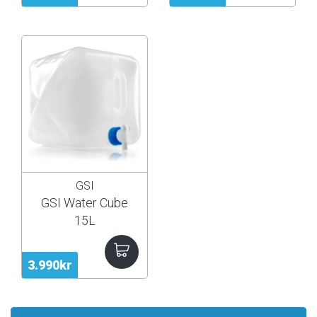
GSI
GSI Water Cube
15L
3.990kr