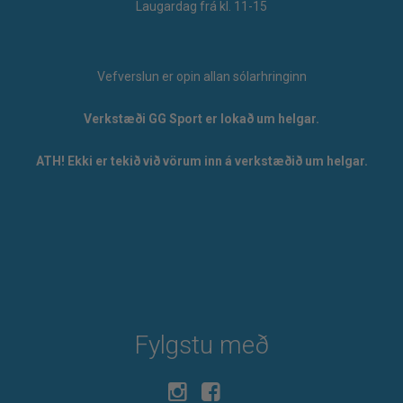
Laugardag frá kl. 11-15
Vefverslun er opin allan sólarhringinn
Verkstæði GG Sport er lokað um helgar.
ATH! Ekki er tekið við vörum inn á verkstæðið um helgar.
Fylgstu með