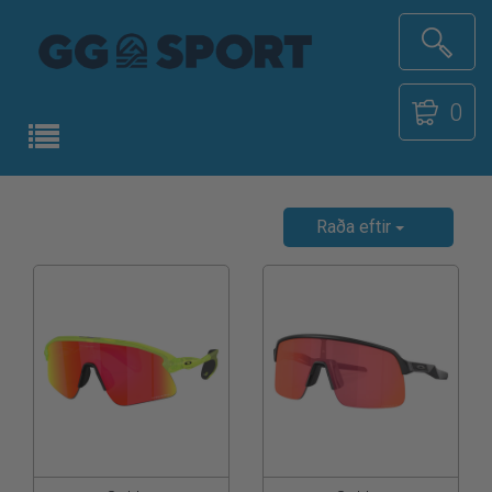
0
Raða eftir