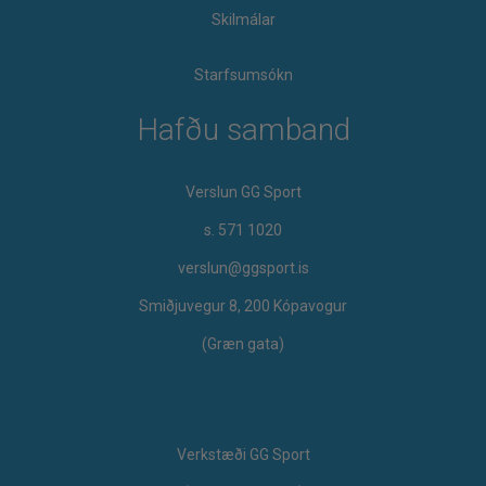
Skilmálar
Starfsumsókn
Hafðu samband
Verslun GG Sport
s. 571 1020
verslun@ggsport.is
Smiðjuvegur 8, 200 Kópavogur
(Græn gata)
Verkstæði GG Sport