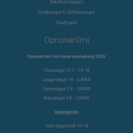
​(lokað um helgar)
Smiðjuvegur 6, 200 Kópavogur
(Rauð gata)
Opnunartími
Opnunartími Verslunarmannahelgi 2026:
Föstudagur 31.7. - 10-18
Laugardagur 1.8. - LOKAÐ
Sunnudagur 2.8. - LOKAÐ
Mánudagur 3.8. - LOKAÐ
Opnunartími
Virka daga frá kl. 10-18