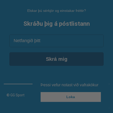
Elskar þú sérkjör og einstakar fréttir?
Skráðu þig á póstlistann
Netfang
Skrá mig
Þessi vefur notast við vafrakökur
© GG Sport
Loka
Keyrir á vefumsjónarkerfi Smartmedia