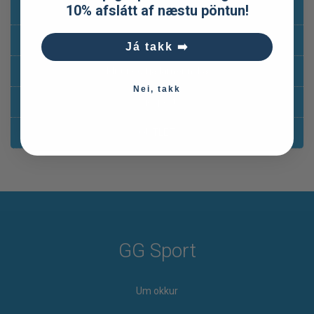
10% afslátt af næstu pöntun!
Hlaupavörur
Ferða-og útilegubúnaður
Já takk ➡️
Klifur og fjallamennska
Nei, takk
Sjósport
OUTLET
GG Sport
Um okkur