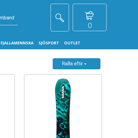
amband
0
G FJALLAMENNSKA
SJÓSPORT
OUTLET
Raða eftir