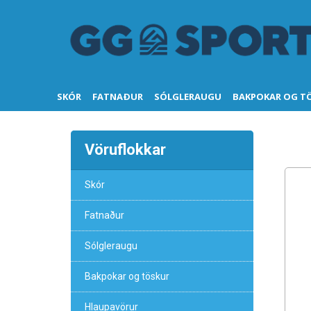
SKÓR
FATNAÐUR
SÓLGLERAUGU
BAKPOKAR OG T
Vöruflokkar
Skór
Fatnaður
Sólgleraugu
Bakpokar og töskur
Hlaupavörur