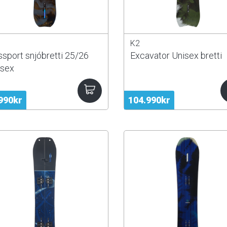
K2
sport snjóbretti 25/26
Excavator Unisex bretti
isex
990kr
104.990kr