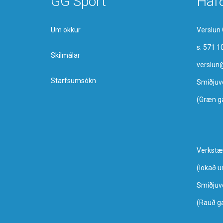
GG Sport
Haf
Um okkur
Verslun 
s. 571 1
Skilmálar
verslun
Starfsumsókn
Smiðjuv
(Græn g
Verkstæ
​(lokað 
Smiðjuv
(Rauð g