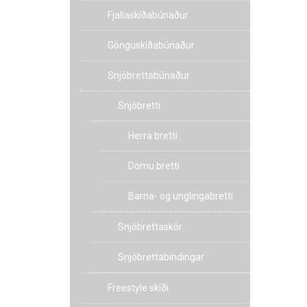
Fjallaskíðabúnaður
Gönguskíðabúnaður
Snjóbrettabúnaður
Snjóbretti
Herra bretti
Dömu bretti
Barna- og unglingabretti
Snjóbrettaskór
Snjóbrettabindingar
Freestyle skíði