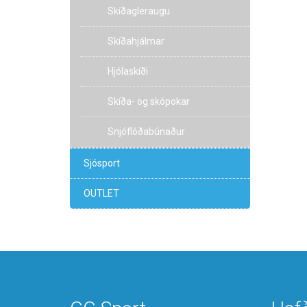
Skíðagleraugu
Skíðahjálmar
Hjólaskíði
Skíða- og skópokar
Snjóflóðabúnaður
Sjósport
OUTLET