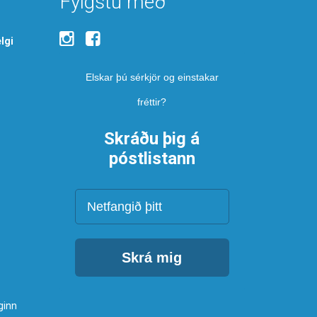
Fylgstu með
lgi
Elskar þú sérkjör og einstakar
fréttir?
Skráðu þig á
póstlistann
Netfang
Skrá mig
ginn