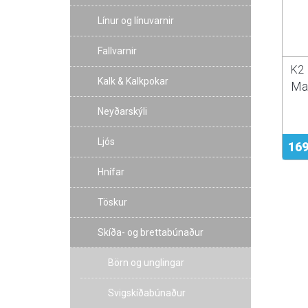
Línur og línuvarnir
Fallvarnir
K2
Kalk & Kalkpokar
Mar
Neyðarskýli
Ljós
169
Hnífar
Töskur
Skíða- og brettabúnaður
Börn og unglingar
Svigskíðabúnaður