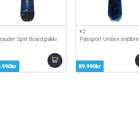
K2
auder Split Board pakki
Passport Unisex snjóbret
.990kr
89.990kr