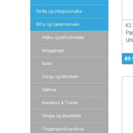
Ferða-og útilegubúnaður
Klifur og fjallamennska
K2
Pas
Hálku- og klifurbroddar
Un
Ístryggingar
89.
Ísaxir
Göngu og klifurbelti
Hjálmar
Karabínur & Tvistar
Slingar og dísuhlekkir
Tryggingartól og dýnur