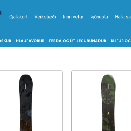
Gjafakort
Verkstæði
Innri vefur
Þjónusta
Hafa s
ÖSKUR
HLAUPAVÖRUR
FERÐA-OG ÚTILEGUBÚNAÐUR
KLIFUR O