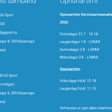
ðu samband
Opnunartími
Opnunartími Verslunarmannahe
GG Sport
2026:
020
@ggsport.is
Föstudagur 31.7. - 10-18
egur 8, 200 Kópavogur
Laugardagur 1.8. - LOKAÐ
Sunnudagur 2.8. - LOKAÐ
ata)
Mánudagur 3.8. - LOKAÐ
Opnunartími
ði GG Sport
Virka daga frá kl. 10-18
um helgar)
Laugardag frá kl. 11-15
egur 6, 200 Kópavogur
ata)
Vefverslun er opin allan sólarhrin