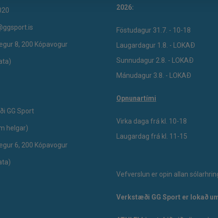
2026:
020
@ggsport.is
Föstudagur 31.7. - 10-18
egur 8, 200 Kópavogur
Laugardagur 1.8. - LOKAÐ
Sunnudagur 2.8. - LOKAÐ
ata)
Mánudagur 3.8. - LOKAÐ
Opnunartími
ði GG Sport
Virka daga frá kl. 10-18
um helgar)
Laugardag frá kl. 11-15
egur 6, 200 Kópavogur
ata)
Vefverslun er opin allan sólarhrin
Verkstæði GG Sport er lokað um