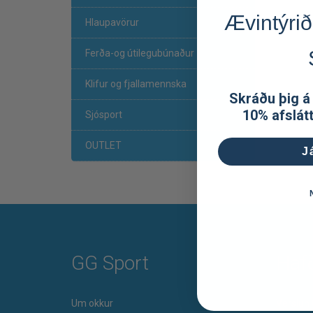
Ævintýrið
Hlaupavörur
Ferða-og útilegubúnaður
Klifur og fjallamennska
Skráðu þig á
10% afslát
Sjósport
OUTLET
J
GG Sport
Haf
Um okkur
Verslun 