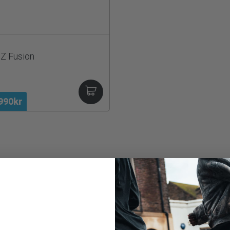
Z Fusion
990kr