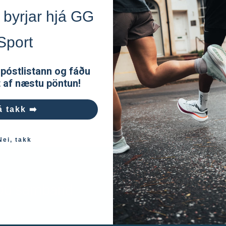
 byrjar hjá GG
Sport
 póstlistann og fáðu
t af næstu pöntun!
á takk ➡️
Nei, takk
ðu samband
Opnunartími
Opnunartími Verslunarmannahe
GG Sport