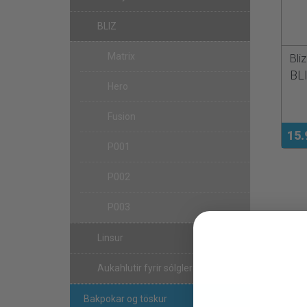
BLIZ
Matrix
Bliz
BLI
Hero
Fusion
15.
P001
P002
P003
Linsur
Aukahlutir fyrir sólgleraugu
Bakpokar og töskur