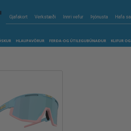
Gjafakort
Verkstæði
Innri vefur
Þjónusta
Hafa s
ÖSKUR
HLAUPAVÖRUR
FERÐA-OG ÚTILEGUBÚNAÐUR
KLIFUR O