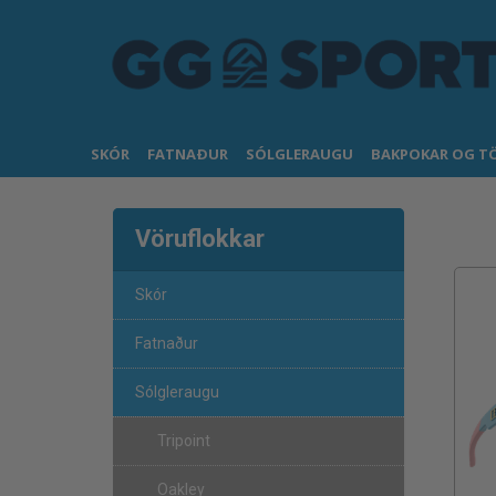
SKÓR
FATNAÐUR
SÓLGLERAUGU
BAKPOKAR OG T
Vöruflokkar
Skór
Fatnaður
Sólgleraugu
Tripoint
Oakley