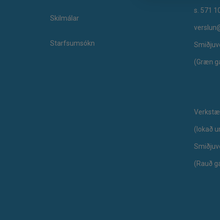
s. 571 1
Skilmálar
verslun
Starfsumsókn
Smiðjuv
(Græn g
Verkstæ
​(lokað 
Smiðjuv
(Rauð g