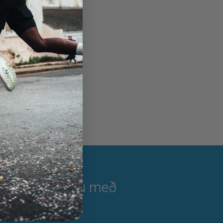
Fylgstu með
lgi