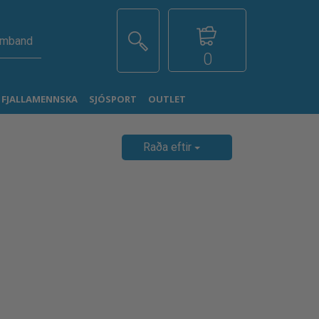
amband
0
G FJALLAMENNSKA
SJÓSPORT
OUTLET
Raða eftir