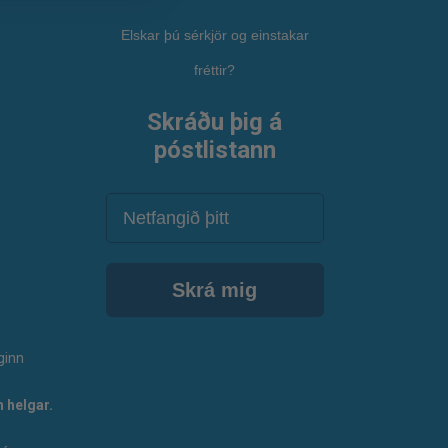
Elskar þú sérkjör og einstakar
fréttir?
Skráðu þig á
póstlistann
Netfang
Skrá mig
ginn
 helgar.