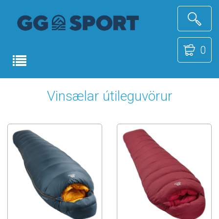
0
Vinsælar útileguvörur