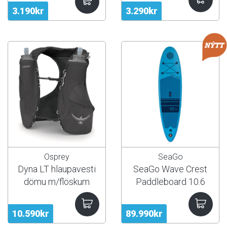
3.190kr
3.290kr
Osprey
SeaGo
Dyna LT hlaupavesti
SeaGo Wave Crest
dömu m/flöskum
Paddleboard 10.6
10.590kr
89.990kr