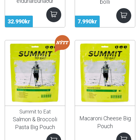
eldunarbúnaður
bolli
32.990kr
7.990kr
Summit to Eat
Macaroni Cheese Big
Salmon & Broccoli
Pouch
Pasta Big Pouch