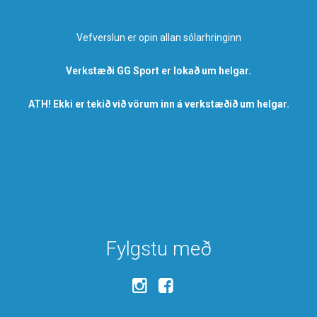
Vefverslun er opin allan sólarhringinn
Verkstæði GG Sport er lokað um helgar.
ATH! Ekki er tekið við vörum inn á verkstæðið um helgar.
Fylgstu með