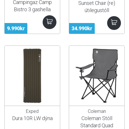
Campingaz Camp
Sunset Chair (re)
Bistro 3 gashella
útilegustóll
9.990kr
34.990kr
Exped
Coleman
Dura 10R LW dýna
Coleman Stóll
Standard Quad