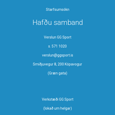
Starfsumsókn
Hafðu samband
Verslun GG Sport
s. 571 1020
verslun@ggsport.is
Smiðjuvegur 8, 200 Kópavogur
(Græn gata)
Verkstæði GG Sport
​(lokað um helgar)