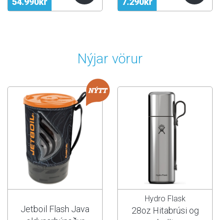
54.990kr
7.290kr
Nýjar vörur
Hydro Flask
Jetboil Flash Java
28oz Hitabrúsi og