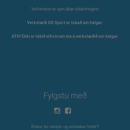
Vefverslun er opin allan sólarhringinn
Verkstæði GG Sport er lokað um helgar.
ATH! Ekki er tekið við vörum inn á verkstæðið um helgar.
Fylgstu með
Elskar þú sérkjör og einstakar fréttir?