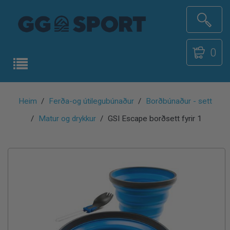
0
Heim
Ferða-og útilegubúnaður
Borðbúnaður - sett
Matur og drykkur
GSI Escape borðsett fyrir 1