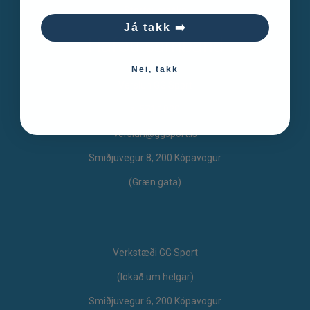
Starfsumsókn
Já takk ➡️
Hafðu samband
Nei, takk
Verslun GG Sport
s. 571 1020
verslun@ggsport.is
Smiðjuvegur 8, 200 Kópavogur
(Græn gata)
Verkstæði GG Sport
​(lokað um helgar)
Smiðjuvegur 6, 200 Kópavogur