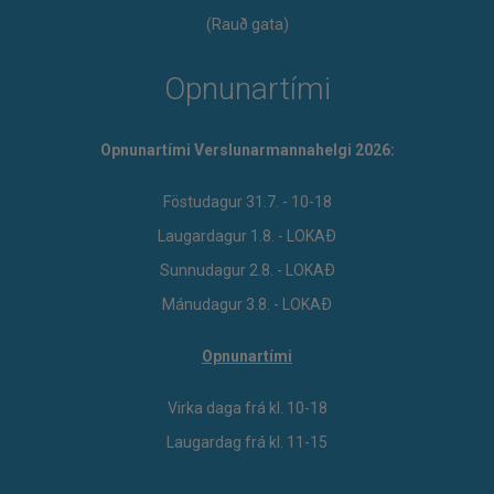
(Rauð gata)
Opnunartími
Opnunartími Verslunarmannahelgi 2026:
Föstudagur 31.7. - 10-18
Laugardagur 1.8. - LOKAÐ
Sunnudagur 2.8. - LOKAÐ
Mánudagur 3.8. - LOKAÐ
Opnunartími
Virka daga frá kl. 10-18
Laugardag frá kl. 11-15