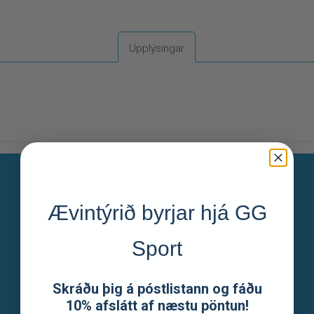
Upplýsingar
GG Sport
Ævintýrið byrjar hjá GG
Sport
Um okkur
Skráðu þig á póstlistann og fáðu
Skilmálar
10% afslátt af næstu pöntun!