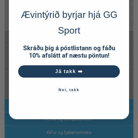
Göngubakpokar (26-40L)
Ævintýrið byrjar hjá GG
Fjalla- og leiðangurspokar (40-70L+)
Sport
Daglegt líf
Skráðu þig á póstlistann og fáðu
Virk útivist
10% afslátt af næstu pöntun!
Fyrstu ferðalögin
Já takk ➡️
Búnaðartöskur
Nei, takk
Fylgihlutir fyrir ferðalagið
Hlaupavörur
Ferða-og útilegubúnaður
Klifur og fjallamennska