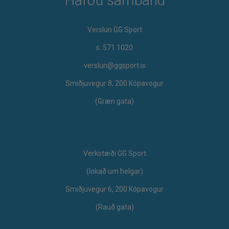
Hafðu samband
Verslun GG Sport
s. 571 1020
verslun@ggsport.is
Smiðjuvegur 8, 200 Kópavogur
(Græn gata)
Verkstæði GG Sport
​(lokað um helgar)
Smiðjuvegur 6, 200 Kópavogur
(Rauð gata)