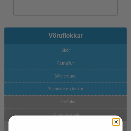
Vöruflokkar
Skór
Fatnaður
Sólgleraugu
Bakpokar og töskur
Ferðalög
Göngubakpokar
Dagpokar (5-25L)