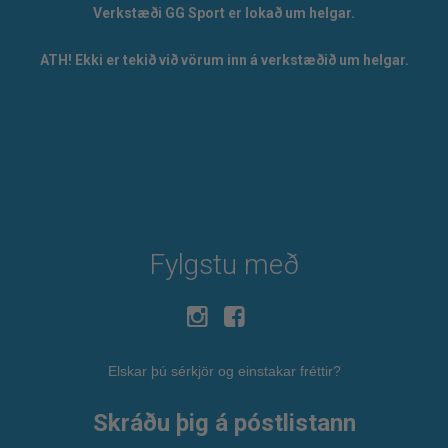
Verkstæði GG Sport er lokað um helgar.
ATH! Ekki er tekið við vörum inn á verkstæðið um helgar.
Fylgstu með
Elskar þú sérkjör og einstakar fréttir?
Skráðu þig á póstlistann