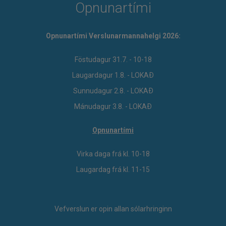
Opnunartími
Opnunartími Verslunarmannahelgi 2026:
Föstudagur 31.7. - 10-18
Laugardagur 1.8. - LOKAÐ
Sunnudagur 2.8. - LOKAÐ
Mánudagur 3.8. - LOKAÐ
Opnunartími
Virka daga frá kl. 10-18
Laugardag frá kl. 11-15
Vefverslun er opin allan sólarhringinn