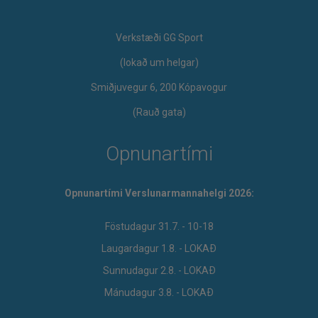
Verkstæði GG Sport
​(lokað um helgar)
Smiðjuvegur 6, 200 Kópavogur
(Rauð gata)
Opnunartími
Opnunartími Verslunarmannahelgi 2026:
Föstudagur 31.7. - 10-18
Laugardagur 1.8. - LOKAÐ
Sunnudagur 2.8. - LOKAÐ
Mánudagur 3.8. - LOKAÐ