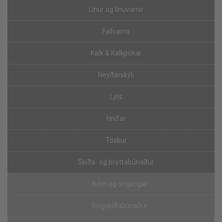
Línur og línuvarnir
Fallvarnir
Kalk & Kalkpokar
Neyðarskýli
Ljós
Hnífar
Töskur
Skíða- og brettabúnaður
Börn og unglingar
Svigskíðabúnaður