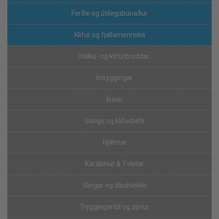
Ferða-og útilegubúnaður
Klifur og fjallamennska
Hálku- og klifurbroddar
Ístryggingar
Ísaxir
Göngu og klifurbelti
Hjálmar
Karabínur & Tvistar
Slingar og dísuhlekkir
Tryggingartól og dýnur