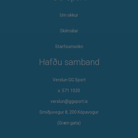
Um okkur
Skilmálar
Starfsumsókn
Hafðu samband
Verslun GG Sport
s. 571 1020
verslun@ggsport.is
Smiðjuvegur 8, 200 Kópavogur
(Græn gata)