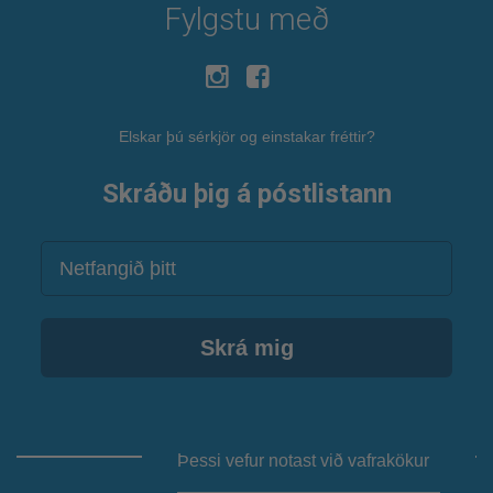
Fylgstu með
Elskar þú sérkjör og einstakar fréttir?
Skráðu þig á póstlistann
Netfang
Skrá mig
Þessi vefur notast við vafrakökur