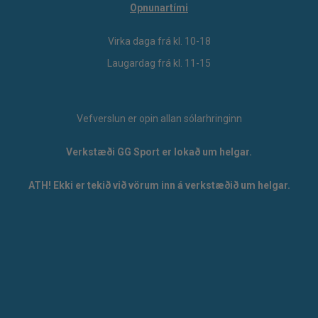
Opnunartími
Virka daga frá kl. 10-18
Laugardag frá kl. 11-15
Vefverslun er opin allan sólarhringinn
Verkstæði GG Sport er lokað um helgar.
ATH! Ekki er tekið við vörum inn á verkstæðið um helgar.