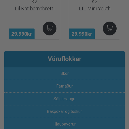
K2
K2
Lil Kat barnabretti
LIL Mini Youth
29.990kr
29.990kr
Vöruflokkar
Skór
Fatnaður
Sólgleraugu
Bakpokar og töskur
Hlaupavörur