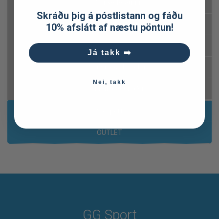
Skíðagleraugu
Skráðu þig á póstlistann og fáðu
Skíðahjálmar
10% afslátt af næstu pöntun!
Hjólaskíði
Já takk ➡️
Skíða- og skópokar
Nei, takk
Snjóflóðabúnaður
Sjósport
OUTLET
GG Sport