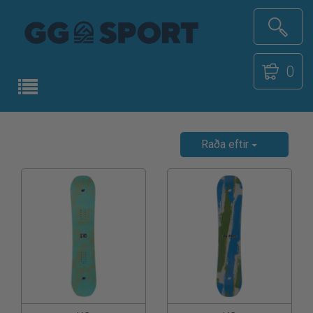
0
Raða eftir