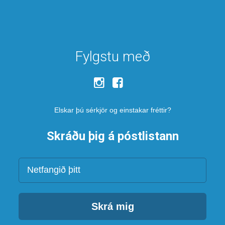
Fylgstu með
Elskar þú sérkjör og einstakar fréttir?
Skráðu þig á póstlistann
Netfang
Skrá mig