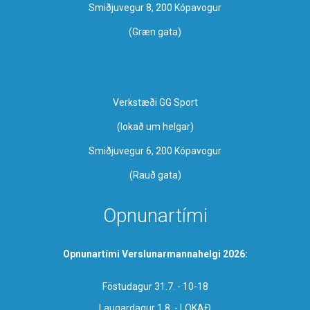
Smiðjuvegur 8, 200 Kópavogur
(Græn gata)
Verkstæði GG Sport
​(lokað um helgar)
Smiðjuvegur 6, 200 Kópavogur
(Rauð gata)
Opnunartími
Opnunartími Verslunarmannahelgi 2026:
Föstudagur 31.7. - 10-18
Laugardagur 1.8. - LOKAÐ