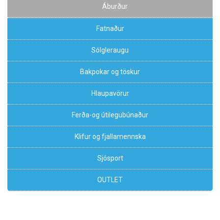
Áburður
Fatnaður
Sólgleraugu
Bakpokar og töskur
Hlaupavörur
Ferða-og útilegubúnaður
Klifur og fjallamennska
Sjósport
OUTLET