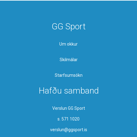
GG Sport
Um okkur
Skilmálar
Starfsumsókn
Hafðu samband
Verslun GG Sport
s. 571 1020
verslun@ggsport.is