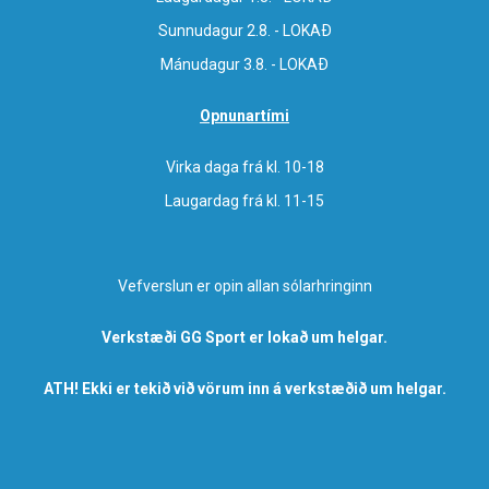
Sunnudagur 2.8. - LOKAÐ
Mánudagur 3.8. - LOKAÐ
Opnunartími
Virka daga frá kl. 10-18
Laugardag frá kl. 11-15
Vefverslun er opin allan sólarhringinn
Verkstæði GG Sport er lokað um helgar.
ATH! Ekki er tekið við vörum inn á verkstæðið um helgar.