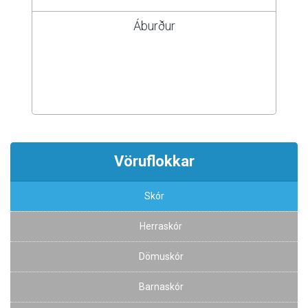
Áburður
Vöruflokkar
Skór
Herraskór
Dömuskór
Barnaskór