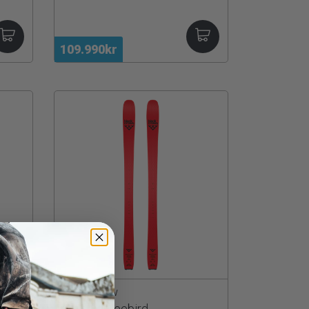
109.990kr
Black Crow
Camox Freebird