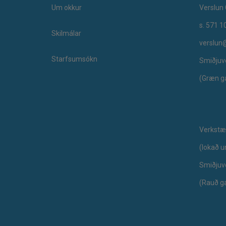
Um okkur
Verslun 
s. 571 1
Skilmálar
verslun
Starfsumsókn
Smiðjuv
(Græn g
Verkstæ
​(lokað 
Smiðjuv
(Rauð g