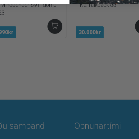
 Mindbender 89Ti dömu
K2 Talkback 88
23
990kr
30.000kr
ðu samband
Opnunartími