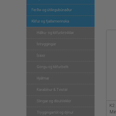
Ferða-og útilegubúnaður
Klifur og fjallamennska
Hálku- og klifurbroddar
Ístryggingar
Ísaxir
Göngu og klifurbelti
Hjálmar
Karabínur & Tvistar
Slingar og dísuhlekkir
K2
Mi
Tryggingartól og dýnur