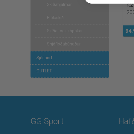
K2
Skíðahjálmar
20
Hjólaskíði
94.
Skíða- og skópokar
Snjóflóðabúnaður
Sjósport
OUTLET
GG Sport
Haf