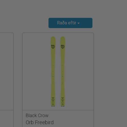
Raða eftir
Black Crow
Orb Freebird