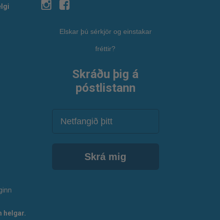
lgi
Elskar þú sérkjör og einstakar
fréttir?
Skráðu þig á
póstlistann
Netfang
Skrá mig
ginn
 helgar.