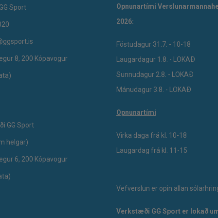
Opnunartími Verslunarmannahe
GG Sport
2026:
020
@ggsport.is
Föstudagur 31.7. - 10-18
egur 8, 200 Kópavogur
Laugardagur 1.8. - LOKAÐ
Sunnudagur 2.8. - LOKAÐ
ata)
Mánudagur 3.8. - LOKAÐ
Opnunartími
ði GG Sport
Virka daga frá kl. 10-18
um helgar)
Laugardag frá kl. 11-15
egur 6, 200 Kópavogur
ata)
Vefverslun er opin allan sólarhrin
Verkstæði GG Sport er lokað um