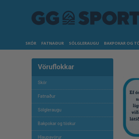
SKÓR
FATNAÐUR
SÓLGLERAUGU
BAKPOKAR OG T
Vöruflokkar
Skór
Fatnaður
Sólgleraugu
Bakpokar og töskur
Hlaupavörur