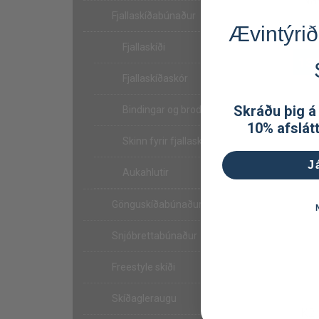
Fjallaskíðabúnaður
Ævintýrið
Fjallaskíði
139
Fjallaskíðaskór
Skráðu þig á
Bindingar og broddar
10% afslát
Skinn fyrir fjallaskíði
J
Aukahlutir
Gönguskíðabúnaður
Snjóbrettabúnaður
Freestyle skíði
Skíðagleraugu
K2