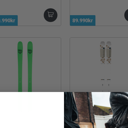
.990kr
89.990kr
ck Crow
K2
is Freebird
Mindbender 89Ti dömu