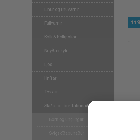
Línur og línuvarnir
119
Fallvarnir
Kalk & Kalkpokar
Neyðarskýli
Ljós
Hnífar
Töskur
Skíða- og brettabúnaður
Börn og unglingar
Bla
Svigskíðabúnaður
Nav