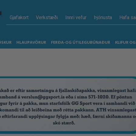
Gjafakort
Verkstæði
Innri vefur
Þjónusta
Hafa s
ÖSKUR
HLAUPAVÖRUR
FERÐA-OG ÚTILEGUBÚNAÐUR
KLIFUR O