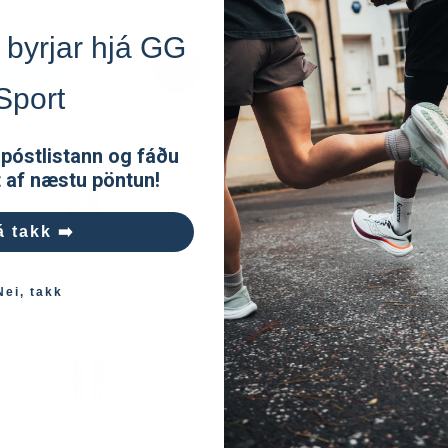
 byrjar hjá GG
.990kr
94.990kr
Sport
 póstlistann og fáðu
t af næstu pöntun!
á takk ➡️
Nei, takk
K2