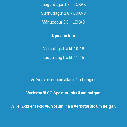
Laugardagur 1.8. - LOKAÐ
Sunnudagur 2.8. - LOKAÐ
Mánudagur 3.8. - LOKAÐ
Opnunartími
Virka daga frá kl. 10-18
Laugardag frá kl. 11-15
Vefverslun er opin allan sólarhringinn
Verkstæði GG Sport er lokað um helgar.
ATH! Ekki er tekið við vörum inn á verkstæðið um helgar.