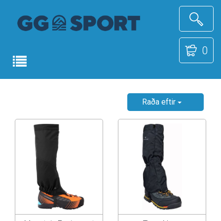
0
Raða eftir