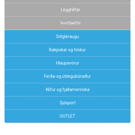
Legghlífar
Þvottaefni
Sólgleraugu
Bakpokar og töskur
Hlaupavörur
Ferða-og útilegubúnaður
Klifur og fjallamennska
Sjósport
OUTLET