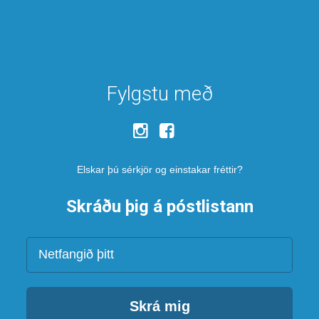
Fylgstu með
Elskar þú sérkjör og einstakar fréttir?
Skráðu þig á póstlistann
Netfang
Skrá mig