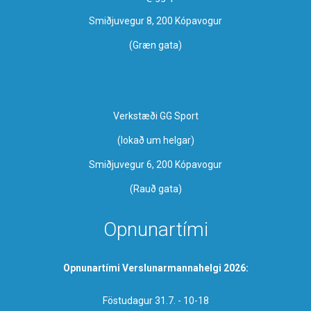
Smiðjuvegur 8, 200 Kópavogur
(Græn gata)
Verkstæði GG Sport
​(lokað um helgar)
Smiðjuvegur 6, 200 Kópavogur
(Rauð gata)
Opnunartími
Opnunartími Verslunarmannahelgi 2026:
Föstudagur 31.7. - 10-18