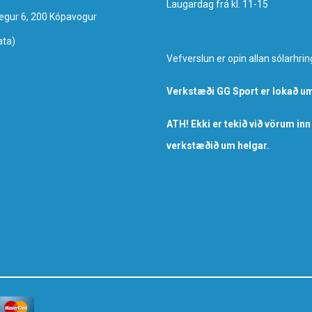
Laugardag frá kl. 11-15
egur 6, 200 Kópavogur
ata)
Vefverslun er opin allan sólarhrin
Verkstæði GG Sport er lokað um
ATH! Ekki er tekið við vörum inn
verkstæðið um helgar.