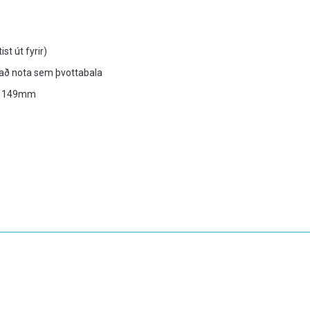
ist út fyrir)
að nota sem þvottabala
x 149mm