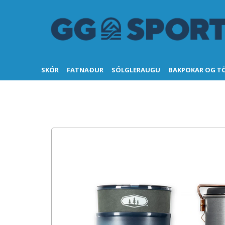
SKÓR
FATNAÐUR
SÓLGLERAUGU
BAKPOKAR OG T