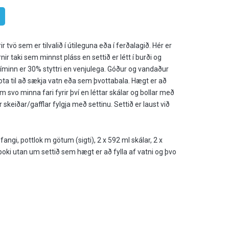
 tvö sem er tilvalið í útileguna eða í ferðalagið. Hér er
ir taki sem minnst pláss en settið er létt í burði og
tíminn er 30% styttri en venjulega. Góður og vandaður
ota til að sækja vatn eða sem þvottabala. Hægt er að
 svo minna fari fyrir því en léttar skálar og bollar með
 skeiðar/gafflar fylgja með settinu. Settið er laust við
fangi, pottlok m götum (sigti), 2 x 592 ml skálar, 2 x
, poki utan um settið sem hægt er að fylla af vatni og þvo