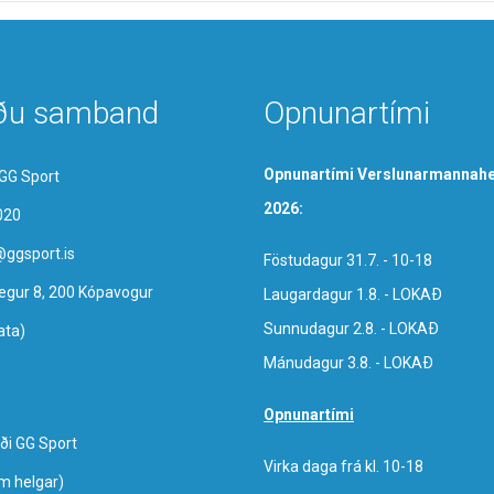
ðu samband
Opnunartími
Opnunartími Verslunarmannahe
GG Sport
2026:
020
@ggsport.is
Föstudagur 31.7. - 10-18
egur 8, 200 Kópavogur
Laugardagur 1.8. - LOKAÐ
Sunnudagur 2.8. - LOKAÐ
ata)
Mánudagur 3.8. - LOKAÐ
Opnunartími
ði GG Sport
Virka daga frá kl. 10-18
um helgar)