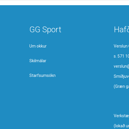
GG Sport
Haf
Um okkur
Verslun 
s. 571 1
Skilmálar
verslun
Starfsumsókn
Smiðjuv
(Græn g
Verkstæ
​(lokað 