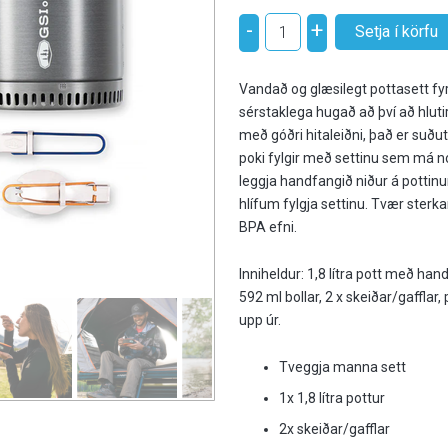
-
+
Vandað og glæsilegt pottasett fyrir
sérstaklega hugað að því að hlutirn
með góðri hitaleiðni, það er suðu
poki fylgir með settinu sem má n
leggja handfangið niður á pottinum
hlífum fylgja settinu. Tvær sterkar
BPA efni.
Inniheldur: 1,8 lítra pott með hand
592 ml bollar, 2 x skeiðar/gafflar
upp úr.
Tveggja manna sett
1x 1,8 lítra pottur
2x skeiðar/gafflar