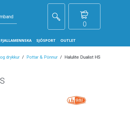
amband
0
G FJALLAMENNSKA
SJÓSPORT
OUTLET
og drykkur
Pottar & Pönnur
Halulite Dualist HS
HS