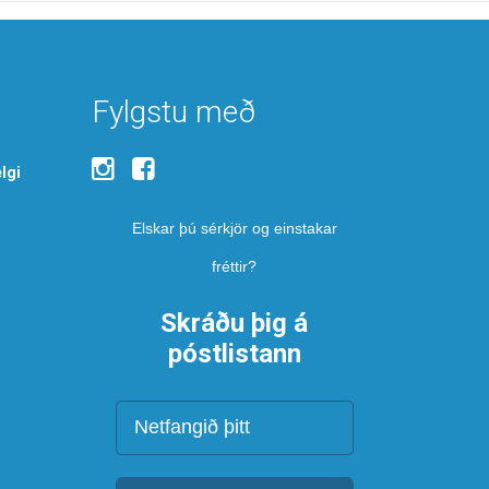
Fylgstu með
lgi
Elskar þú sérkjör og einstakar
fréttir?
Skráðu þig á
póstlistann
Netfang