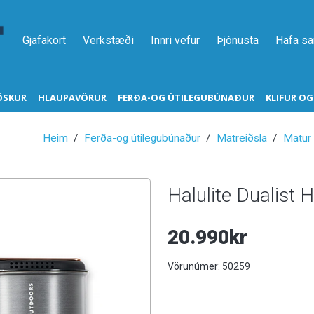
Gjafakort
Verkstæði
Innri vefur
Þjónusta
Hafa s
ÖSKUR
HLAUPAVÖRUR
FERÐA-OG ÚTILEGUBÚNAÐUR
KLIFUR O
Heim
Ferða-og útilegubúnaður
Matreiðsla
Matur 
Halulite Dualist 
20.990kr
Vörunúmer:
50259