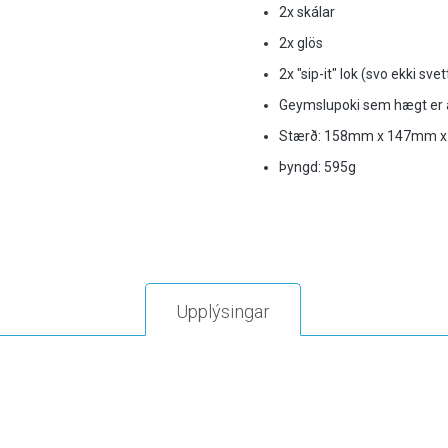
2x skálar
2x glös
2x "sip-it" lok (svo ekki svett
Geymslupoki sem hægt er 
Stærð: 158mm x 147mm 
Þyngd: 595g
Upplýsingar