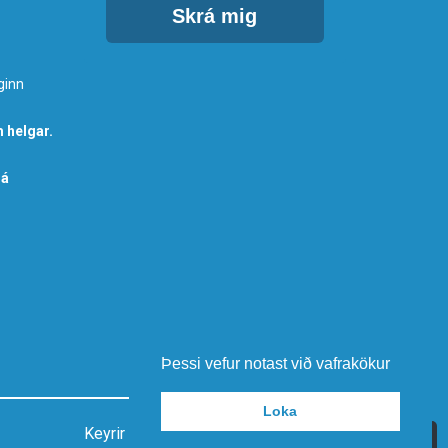
Skrá mig
ginn
 helgar.
 á
Þessi vefur notast við vafrakökur
Loka
Keyrir á vefumsjónarkerfi Smartmedia