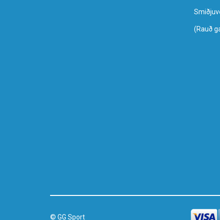
Smiðjuv
(Rauð g
© GG Sport