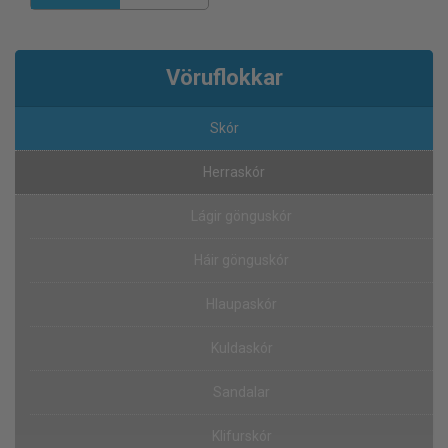
Vöruflokkar
Skór
Herraskór
Lágir gönguskór
Háir gönguskór
Hlaupaskór
Kuldaskór
Sandalar
Klifurskór