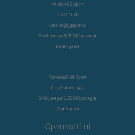
Verslun GG Sport
s. 571 1020
verslun@ggsport.is
Smiðjuvegur 8, 200 Kópavogur
(Græn gata)
Verkstæði GG Sport
​(lokað um helgar)
Smiðjuvegur 6, 200 Kópavogur
(Rauð gata)
Opnunartími