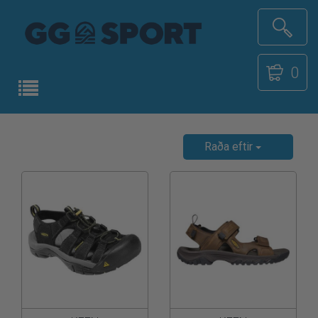
0
Raða eftir