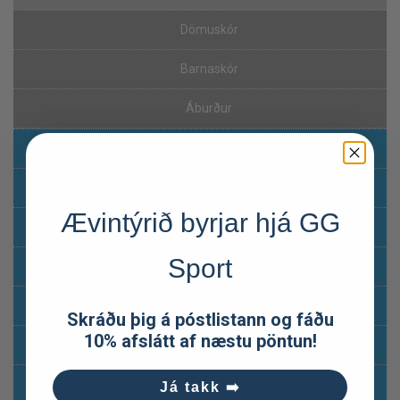
Dömuskór
Barnaskór
Áburður
Fatnaður
Sólgleraugu
Ævintýrið byrjar hjá GG
Bakpokar og töskur
Sport
Hlaupavörur
Ferða-og útilegubúnaður
Skráðu þig á póstlistann og fáðu
10% afslátt af næstu pöntun!
Klifur og fjallamennska
Sjósport
Já takk ➡️