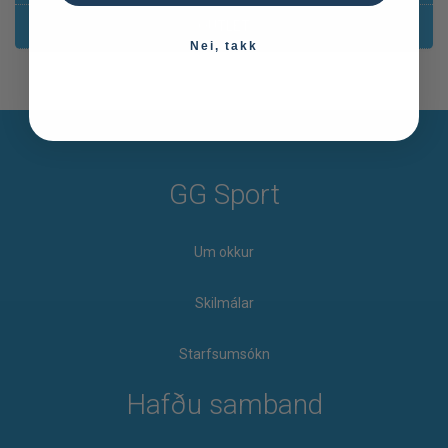
OUTLET
Nei, takk
GG Sport
Um okkur
Skilmálar
Starfsumsókn
Hafðu samband