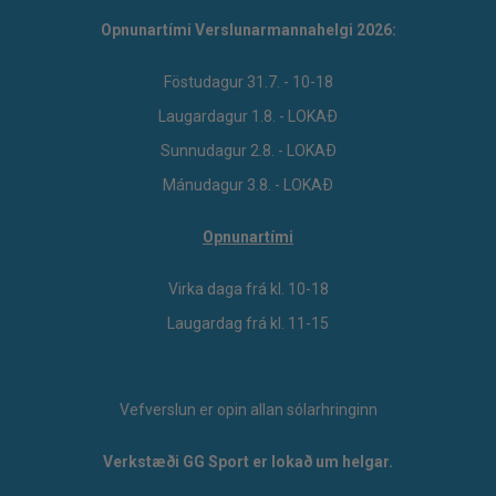
Opnunartími Verslunarmannahelgi 2026:
Föstudagur 31.7. - 10-18
Laugardagur 1.8. - LOKAÐ
Sunnudagur 2.8. - LOKAÐ
Mánudagur 3.8. - LOKAÐ
Opnunartími
Virka daga frá kl. 10-18
Laugardag frá kl. 11-15
Vefverslun er opin allan sólarhringinn
Verkstæði GG Sport er lokað um helgar.