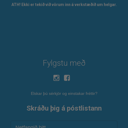
ATH! Ekki er tekið við vörum inn á verkstæðið um helgar.
Fylgstu með
Elskar þú sérkjör og einstakar fréttir?
Skráðu þig á póstlistann
Netfang