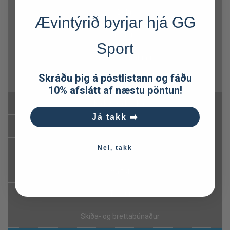
Belti
Ævintýrið byrjar hjá GG
Töskur
Sport
Krókar & karabínur
Skráðu þig á póstlistann og fáðu
Línuhjól
10% afslátt af næstu pöntun!
Kalk & Kalkpokar
Já takk ➡️
Neyðarskýli
Nei, takk
Ljós
Hnífar
Töskur
Skíða- og brettabúnaður