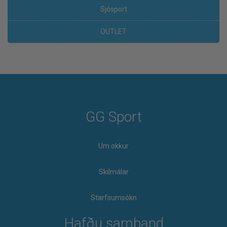
Sjósport
OUTLET
GG Sport
Um okkur
Skilmálar
Starfsumsókn
Hafðu samband