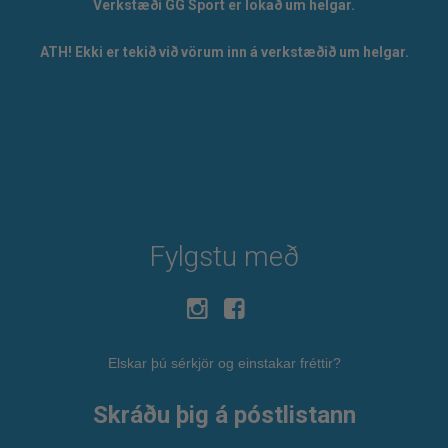
Verkstæði GG Sport er lokað um helgar.
ATH! Ekki er tekið við vörum inn á verkstæðið um helgar.
Fylgstu með
Elskar þú sérkjör og einstakar fréttir?
Skráðu þig á póstlistann