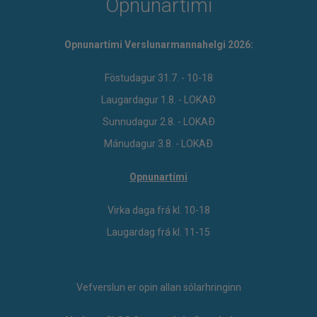
Opnunartími
Opnunartími Verslunarmannahelgi 2026:
Föstudagur 31.7. - 10-18
Laugardagur 1.8. - LOKAÐ
Sunnudagur 2.8. - LOKAÐ
Mánudagur 3.8. - LOKAÐ
Opnunartími
Virka daga frá kl. 10-18
Laugardag frá kl. 11-15
Vefverslun er opin allan sólarhringinn