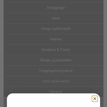
Ístryggingar
Ísaxir
Göngu og klifurbelti
Hjálmar
Karabínur & Tvistar
Slingar og dísuhlekkir
Tryggingartól og dýnur
Línur og línuvarnir
Fallvarnir
Hjálmar