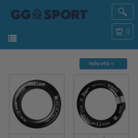
0
Raða eftir