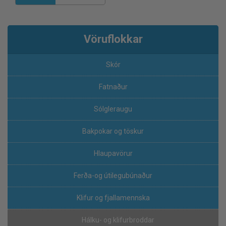
Vöruflokkar
Skór
Fatnaður
Sólgleraugu
Bakpokar og töskur
Hlaupavörur
Ferða-og útilegubúnaður
Klifur og fjallamennska
Hálku- og klifurbroddar