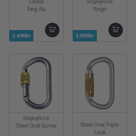
Edelrid
SingingRock
Ring Alu
Ringo
3.490kr
3.590kr
SingingRock
Steel Oval Triple
Steel Oval Screw
Lock