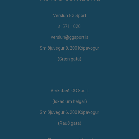
Verslun GG Sport
s. 571 1020
verslun@ggsport.is
Smiðjuvegur 8, 200 Kópavogur
(Græn gata)
Verkstæði GG Sport
​(lokað um helgar)
Smiðjuvegur 6, 200 Kópavogur
(Rauð gata)