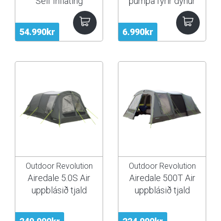
Self Inflating
pumpa fyrir dýnur
54.990kr
6.990kr
Outdoor Revolution
Outdoor Revolution
Airedale 5.0S Air
Airedale 500T Air
uppblásið tjald
uppblásið tjald