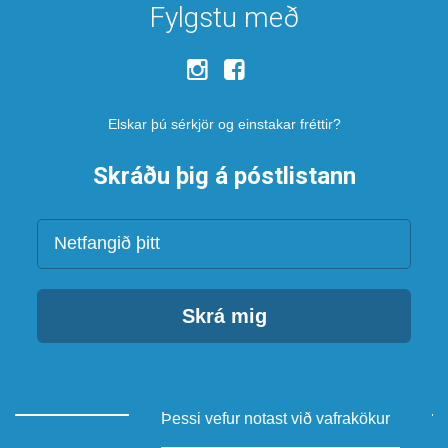
Fylgstu með
Elskar þú sérkjör og einstakar fréttir?
Skráðu þig á póstlistann
Netfang
Skrá mig
Þessi vefur notast við vafrakökur