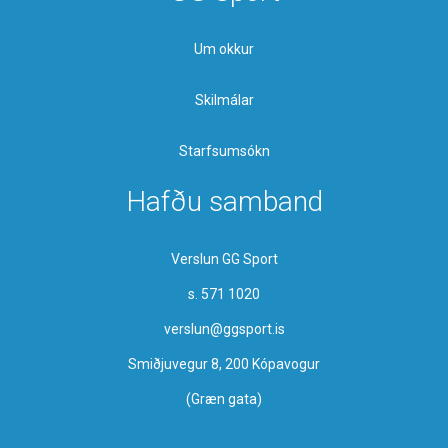
Um okkur
Skilmálar
Starfsumsókn
Hafðu samband
Verslun GG Sport
s. 571 1020
verslun@ggsport.is
Smiðjuvegur 8, 200 Kópavogur
(Græn gata)