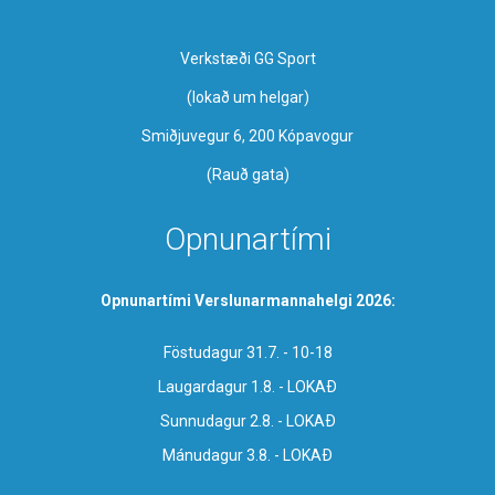
Verkstæði GG Sport
​(lokað um helgar)
Smiðjuvegur 6, 200 Kópavogur
(Rauð gata)
Opnunartími
Opnunartími Verslunarmannahelgi 2026:
Föstudagur 31.7. - 10-18
Laugardagur 1.8. - LOKAÐ
Sunnudagur 2.8. - LOKAÐ
Mánudagur 3.8. - LOKAÐ