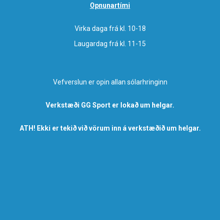
Opnunartími
Virka daga frá kl. 10-18
Laugardag frá kl. 11-15
Vefverslun er opin allan sólarhringinn
Verkstæði GG Sport er lokað um helgar.
ATH! Ekki er tekið við vörum inn á verkstæðið um helgar.