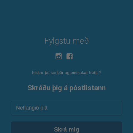
Fylgstu með
Elskar þú sérkjör og einstakar fréttir?
Skráðu þig á póstlistann
Netfang
Skrá mig