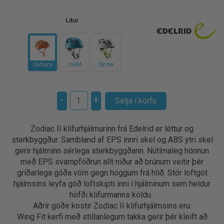
Litur
Sahara
IceM
Snow
-
+
Zodiac II klifurhjálmurinn frá Edelrid er léttur og
sterkbyggður. Sambland af EPS innri skel og ABS ytri skel
gerir hjálminn sérlega sterkbyggðann. Nútímaleg hönnun
með EPS svampfóðrun allt niður að brúnum veitir þér
gríðarlega góða vörn gegn höggum frá hlið. Stór loftgöt
hjálmsins leyfa góð loftskipti inni í hjálminum sem heldur
höfði klifurmanns köldu.
Aðrir góðir kostir Zodiac II klifurhjálmsins eru:
Wing Fit kerfi með stillanlegum takka gerir þér kleift að