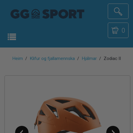
0
Heim
Klifur og fjallamennska
Hjálmar
Zodiac II