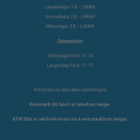
Laugardagur 1.8. - LOKAÐ
Sunnudagur 2.8. - LOKAÐ
Mánudagur 3.8. - LOKAÐ
Opnunartími
Virka daga frá kl. 10-18
Laugardag frá kl. 11-15
Vefverslun er opin allan sólarhringinn
Verkstæði GG Sport er lokað um helgar.
ATH! Ekki er tekið við vörum inn á verkstæðið um helgar.