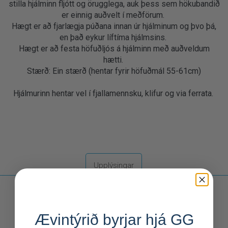
stilla hjálminn fljótt og örugglega, auk þess sem hökubandið
er einnig auðvelt í meðförum.
Hægt er að fjarlægja púðana innan úr hjálminum og þvo þá,
en það eykur líftíma hjálmsins.
Hægt er að festa höfuðljós á hjálminn með auðveldum
hætti.
Stærð: Ein stærð (hentar fyrir höfuðmál 55-61cm)
Hjálmurinn hentar vel í fjallamennsku, klifur og via ferrata.
Upplýsingar
Ævintýrið byrjar hjá GG