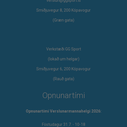
verslun@ggsport.is
Smiðjuvegur 8, 200 Kópavogur
(Græn gata)
Verkstæði GG Sport
​(lokað um helgar)
Smiðjuvegur 6, 200 Kópavogur
(Rauð gata)
Opnunartími
Opnunartími Verslunarmannahelgi 2026:
Föstudagur 31.7. - 10-18