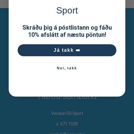
Sport
Skráðu þig á póstlistann og fáðu
GG Sport
10% afslátt af næstu pöntun!
Já takk ➡️
Um okkur
Skilmálar
Nei, takk
Starfsumsókn
Hafðu samband
Verslun GG Sport
s. 571 1020