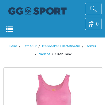
0
Heim
Fatnaður
Icebreaker Ullarfatnaður
Dömur
Nærföt
Siren Tank