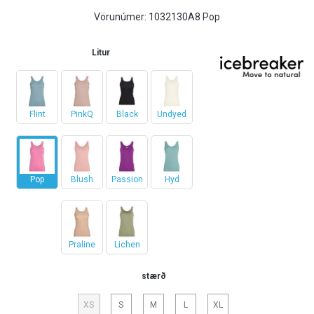
Vörunúmer:
1032130A8 Pop
Litur
Flint
PinkQ
Black
Undyed
Pop
Blush
Passion
Hyd
Praline
Lichen
stærð
XS
S
M
L
XL