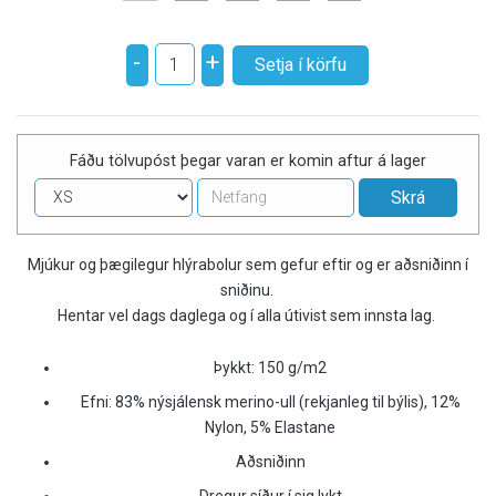
-
+
Fáðu tölvupóst þegar varan er komin aftur á lager
Mjúkur og þægilegur hlýrabolur sem gefur eftir og er aðsniðinn í
sniðinu.
Hentar vel dags daglega og í alla útivist sem innsta lag.
Þykkt: 150 g/m2
Efni: 83% nýsjálensk merino-ull (rekjanleg til býlis), 12%
Nylon, 5% Elastane
Aðsniðinn
Dregur síður í sig lykt