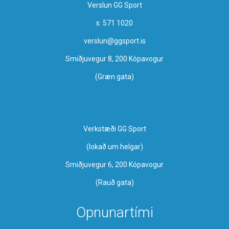
Verslun GG Sport
s. 571 1020
verslun@ggsport.is
Smiðjuvegur 8, 200 Kópavogur
(Græn gata)
Verkstæði GG Sport
​(lokað um helgar)
Smiðjuvegur 6, 200 Kópavogur
(Rauð gata)
Opnunartími