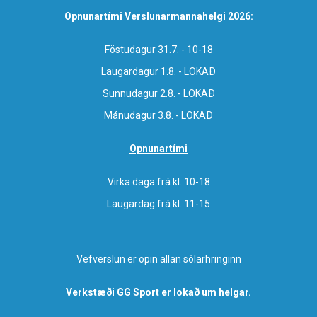
Opnunartími Verslunarmannahelgi 2026:
Föstudagur 31.7. - 10-18
Laugardagur 1.8. - LOKAÐ
Sunnudagur 2.8. - LOKAÐ
Mánudagur 3.8. - LOKAÐ
Opnunartími
Virka daga frá kl. 10-18
Laugardag frá kl. 11-15
Vefverslun er opin allan sólarhringinn
Verkstæði GG Sport er lokað um helgar.