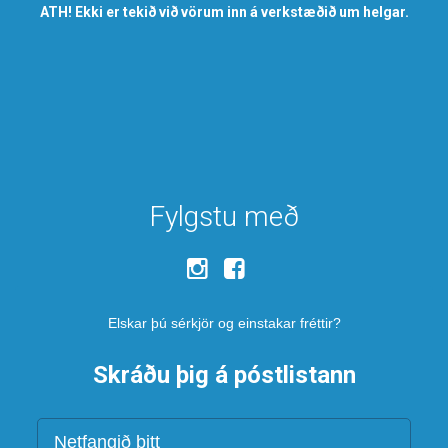
ATH! Ekki er tekið við vörum inn á verkstæðið um helgar.
Fylgstu með
Elskar þú sérkjör og einstakar fréttir?
Skráðu þig á póstlistann
Netfang