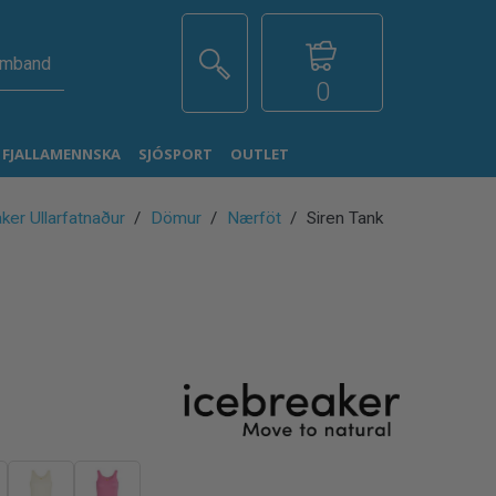
amband
0
G FJALLAMENNSKA
SJÓSPORT
OUTLET
ker Ullarfatnaður
Dömur
Nærföt
Siren Tank