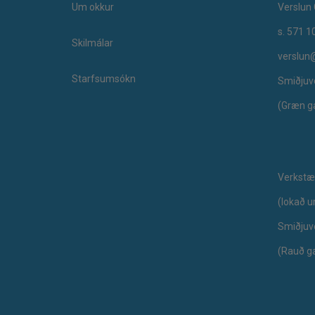
Um okkur
Verslun 
s. 571 1
Skilmálar
verslun
Starfsumsókn
Smiðjuv
(Græn g
Verkstæ
​(lokað 
Smiðjuv
(Rauð g