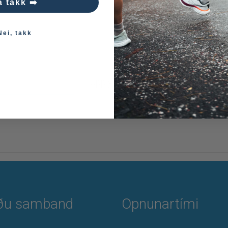
á takk ➡️
Nei, takk
Upplýsingar
ðu samband
Opnunartími