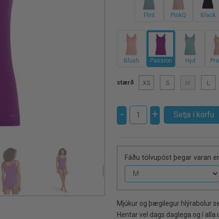
Flint
PinkQ
Black
Blush
Passion
Hyd
Pra
stærð
XS
S
M
L
-
+
Fáðu tölvupóst þegar varan er
Mjúkur og þægilegur hlýrabolur se
Hentar vel dags daglega og í alla 