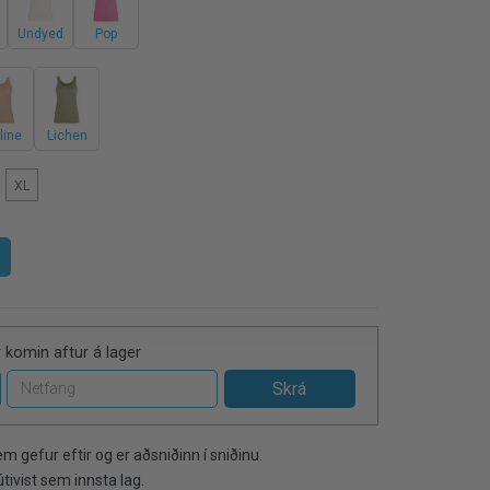
Undyed
Pop
line
Lichen
XL
 komin aftur á lager
m gefur eftir og er aðsniðinn í sniðinu.
útivist sem innsta lag.