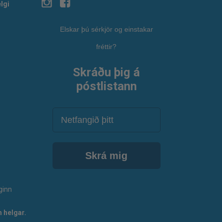
lgi
Elskar þú sérkjör og einstakar
fréttir?
Skráðu þig á
póstlistann
Netfang
Skrá mig
ginn
 helgar.