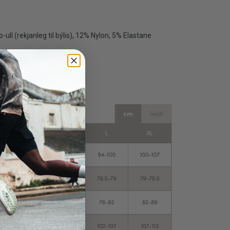
ull (rekjanleg til býlis), 12% Nylon, 5% Elastane