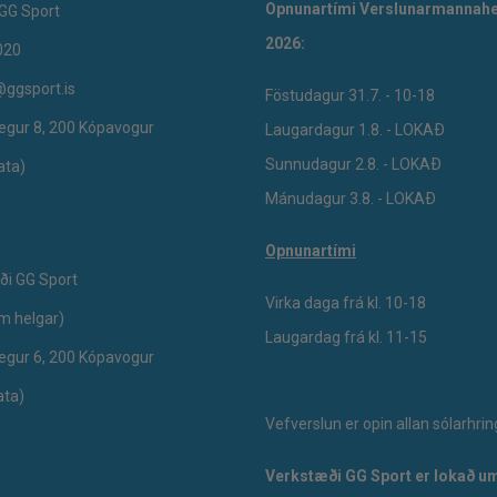
Opnunartími Verslunarmannahe
GG Sport
2026:
020
@ggsport.is
Föstudagur 31.7. - 10-18
egur 8, 200 Kópavogur
Laugardagur 1.8. - LOKAÐ
Sunnudagur 2.8. - LOKAÐ
ata)
Mánudagur 3.8. - LOKAÐ
Opnunartími
ði GG Sport
Virka daga frá kl. 10-18
um helgar)
Laugardag frá kl. 11-15
egur 6, 200 Kópavogur
ata)
Vefverslun er opin allan sólarhrin
Verkstæði GG Sport er lokað um