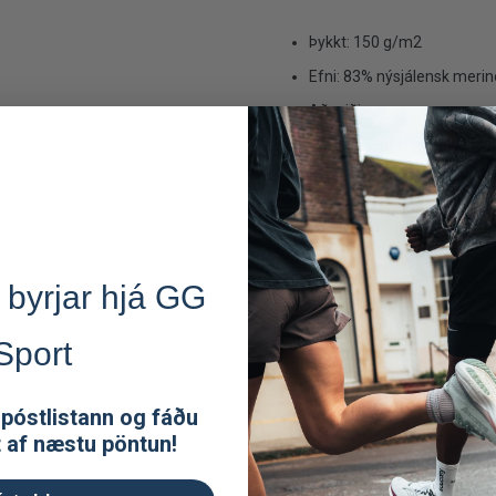
Þykkt: 150 g/m2
Efni: 83% nýsjálensk merino-
Aðsniðinn
Dregur síður í sig lykt
Léttur og meðfærilegur
 byrjar hjá GG
Sport
 póstlistann og fáðu
t af næstu pöntun!