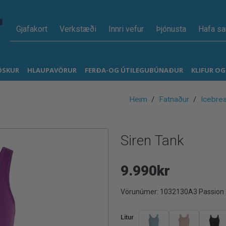
Gjafakort
Verkstæði
Innri vefur
Þjónusta
Hafa s
ÖSKUR
HLAUPAVÖRUR
FERÐA-OG ÚTILEGUBÚNAÐUR
KLIFUR O
Heim
Fatnaður
Icebrea
Siren Tank
9.990kr
Vörunúmer:
1032130A3 Passion
Litur