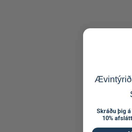
Ævintýrið
Skráðu þig á
10% afslát