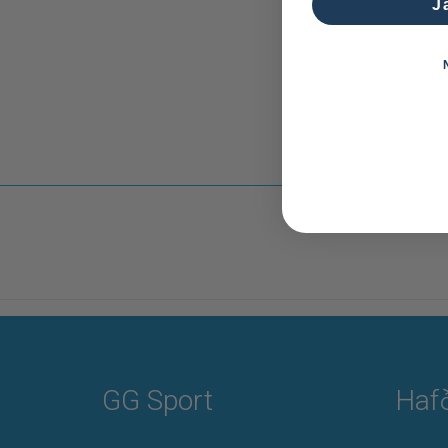
J
GG Sport
Haf