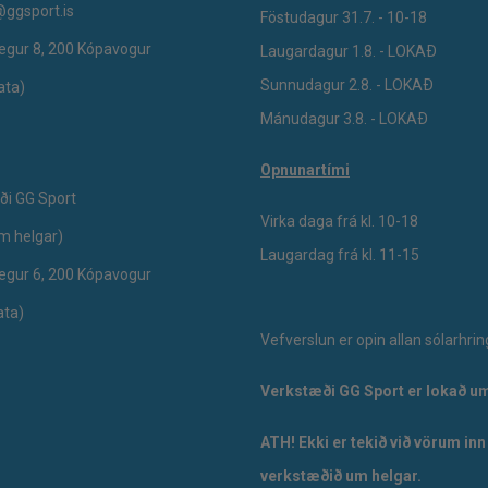
@ggsport.is
Föstudagur 31.7. - 10-18
egur 8, 200 Kópavogur
Laugardagur 1.8. - LOKAÐ
Sunnudagur 2.8. - LOKAÐ
ata)
Mánudagur 3.8. - LOKAÐ
Opnunartími
ði GG Sport
Virka daga frá kl. 10-18
um helgar)
Laugardag frá kl. 11-15
egur 6, 200 Kópavogur
ata)
Vefverslun er opin allan sólarhrin
Verkstæði GG Sport er lokað um
ATH! Ekki er tekið við vörum inn
verkstæðið um helgar.