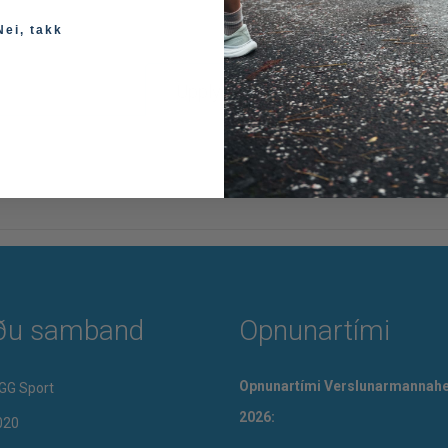
Nei, takk
Upplýsingar
ðu samband
Opnunartími
Opnunartími Verslunarmannahe
GG Sport
2026:
020