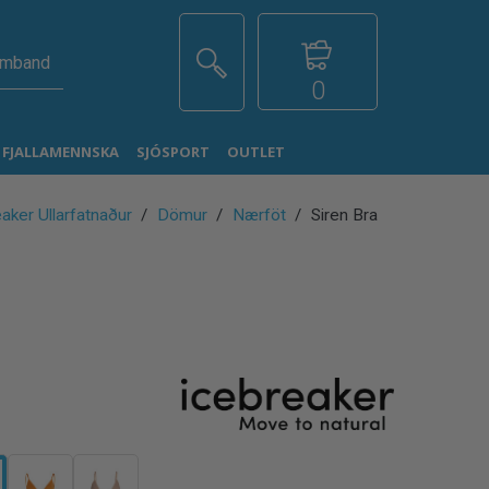
amband
0
G FJALLAMENNSKA
SJÓSPORT
OUTLET
aker Ullarfatnaður
Dömur
Nærföt
Siren Bra