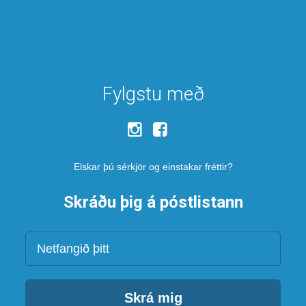
Fylgstu með
Elskar þú sérkjör og einstakar fréttir?
Skráðu þig á póstlistann
Netfang
Skrá mig