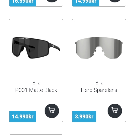
16.590kr
14.990kr
Bliz
Bliz
P001 Matte Black
Hero Sparelens
14.990kr
3.990kr