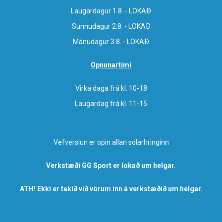
Laugardagur 1.8. - LOKAÐ
Sunnudagur 2.8. - LOKAÐ
Mánudagur 3.8. - LOKAÐ
Opnunartími
Virka daga frá kl. 10-18
Laugardag frá kl. 11-15
Vefverslun er opin allan sólarhringinn
Verkstæði GG Sport er lokað um helgar.
ATH! Ekki er tekið við vörum inn á verkstæðið um helgar.