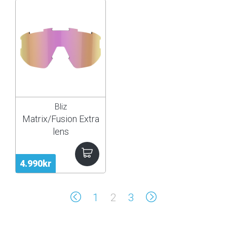
Bliz
Matrix/Fusion Extra
lens
4.990kr
1
2
3