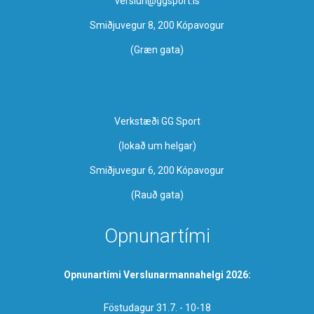
verslun@ggsport.is
Smiðjuvegur 8, 200 Kópavogur
(Græn gata)
Verkstæði GG Sport
​(lokað um helgar)
Smiðjuvegur 6, 200 Kópavogur
(Rauð gata)
Opnunartími
Opnunartími Verslunarmannahelgi 2026:
Föstudagur 31.7. - 10-18