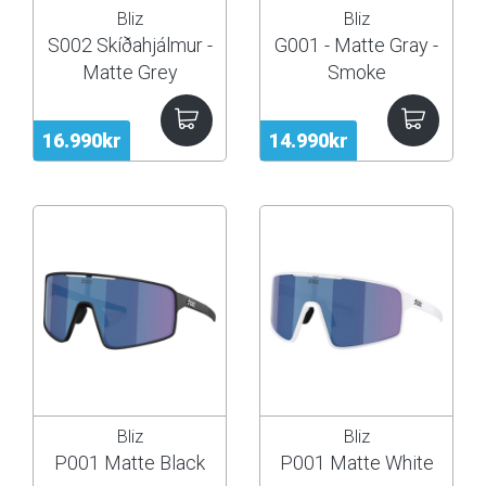
Bliz
Bliz
S002 Skíðahjálmur -
G001 - Matte Gray -
Matte Grey
Smoke
16.990kr
14.990kr
Bliz
Bliz
P001 Matte Black
P001 Matte White