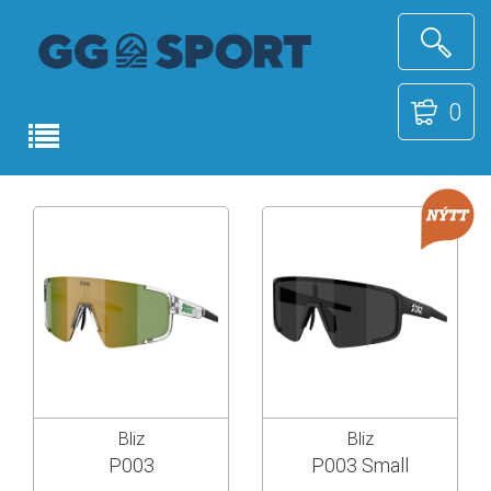
0
Bliz
Bliz
P003
P003 Small