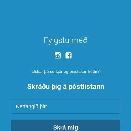
Fylgstu með
Elskar þú sérkjör og einstakar fréttir?
Skráðu þig á póstlistann
Netfang
Skrá mig