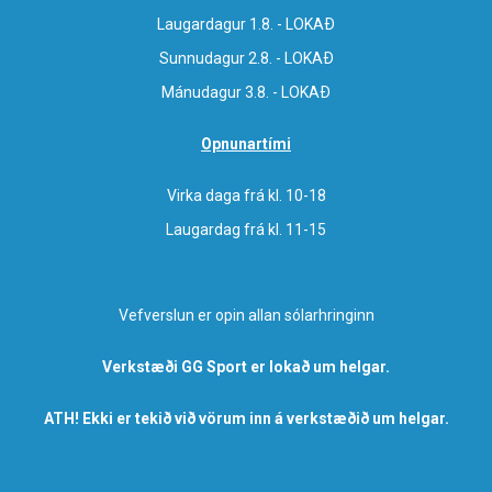
Laugardagur 1.8. - LOKAÐ
Sunnudagur 2.8. - LOKAÐ
Mánudagur 3.8. - LOKAÐ
Opnunartími
Virka daga frá kl. 10-18
Laugardag frá kl. 11-15
Vefverslun er opin allan sólarhringinn
Verkstæði GG Sport er lokað um helgar.
ATH! Ekki er tekið við vörum inn á verkstæðið um helgar.