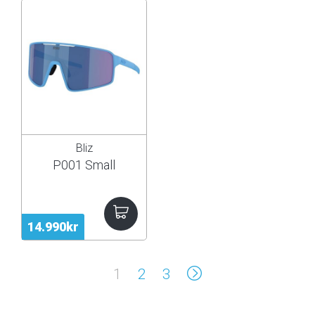
Bliz
P001 Small
14.990kr
1
2
3