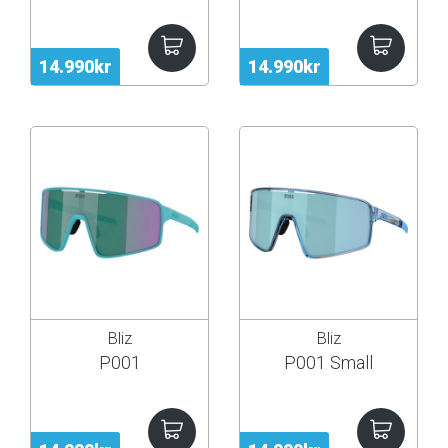
14.990kr
14.990kr
Bliz
Bliz
P001
P001 Small