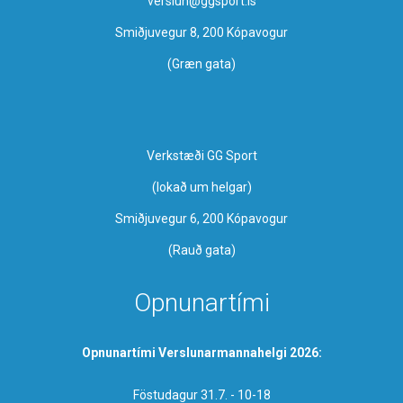
verslun@ggsport.is
Smiðjuvegur 8, 200 Kópavogur
(Græn gata)
Verkstæði GG Sport
​(lokað um helgar)
Smiðjuvegur 6, 200 Kópavogur
(Rauð gata)
Opnunartími
Opnunartími Verslunarmannahelgi 2026:
Föstudagur 31.7. - 10-18