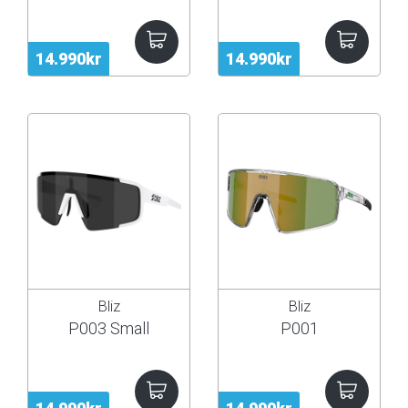
14.990kr
14.990kr
Bliz
Bliz
P003 Small
P001