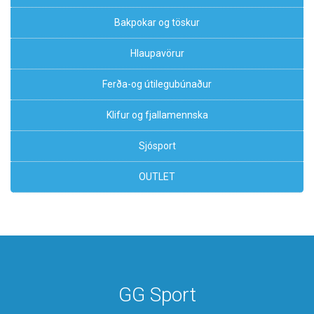
Bakpokar og töskur
Hlaupavörur
Ferða-og útilegubúnaður
Klifur og fjallamennska
Sjósport
OUTLET
GG Sport