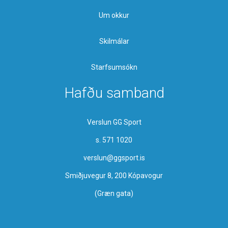
Um okkur
Skilmálar
Starfsumsókn
Hafðu samband
Verslun GG Sport
s. 571 1020
verslun@ggsport.is
Smiðjuvegur 8, 200 Kópavogur
(Græn gata)