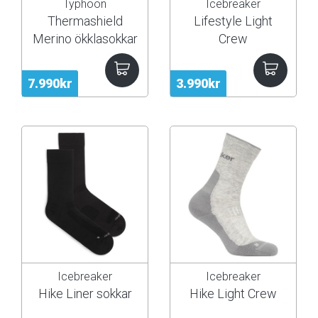
Typhoon
Icebreaker
Thermashield
Lifestyle Light
Merino ökklasokkar
Crew
7.990kr
3.990kr
Icebreaker
Icebreaker
Hike Liner sokkar
Hike Light Crew