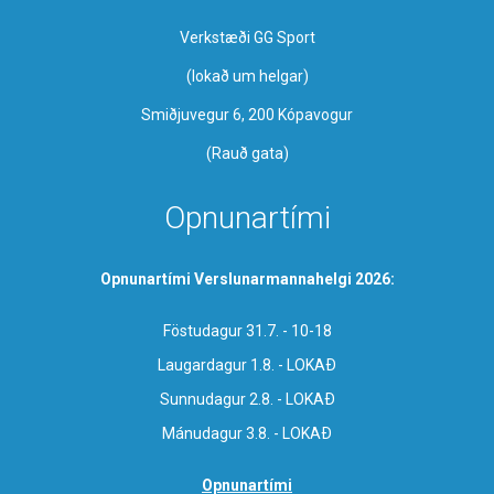
Verkstæði GG Sport
​(lokað um helgar)
Smiðjuvegur 6, 200 Kópavogur
(Rauð gata)
Opnunartími
Opnunartími Verslunarmannahelgi 2026:
Föstudagur 31.7. - 10-18
Laugardagur 1.8. - LOKAÐ
Sunnudagur 2.8. - LOKAÐ
Mánudagur 3.8. - LOKAÐ
Opnunartími