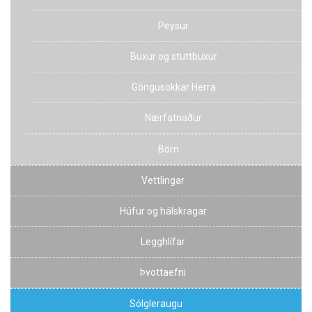
Peysur
Buxur og stuttbuxur
Göngusokkar Herra
Nærfatnaður
Börn
Vettlingar
Húfur og hálskragar
Legghlífar
Þvottaefni
Sólgleraugu