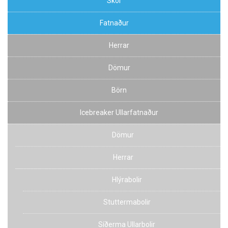
Skór
Fatnaður
Herrar
Dömur
Börn
Icebreaker Ullarfatnaður
Dömur
Herrar
Hlýrabolir
Stuttermabolir
Síðerma Ullarbolir