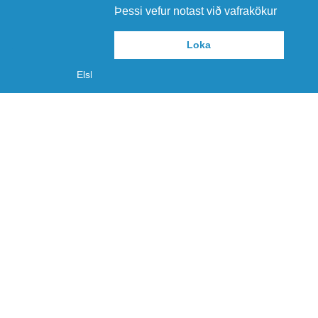
Þessi vefur notast við vafrakökur
Loka
Elskar þú sérkjör og einstakar fréttir?
Skráðu þig á póstlistann
Netfang
Skrá mig
© GG Sport