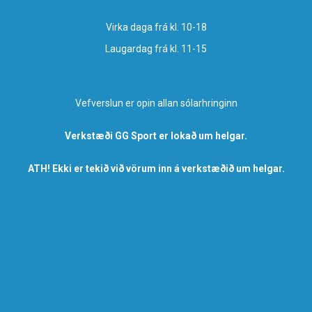
Virka daga frá kl. 10-18
Laugardag frá kl. 11-15
Vefverslun er opin allan sólarhringinn
Verkstæði GG Sport er lokað um helgar.
ATH! Ekki er tekið við vörum inn á verkstæðið um helgar.
Fylgstu með