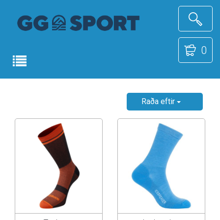
0
Raða eftir