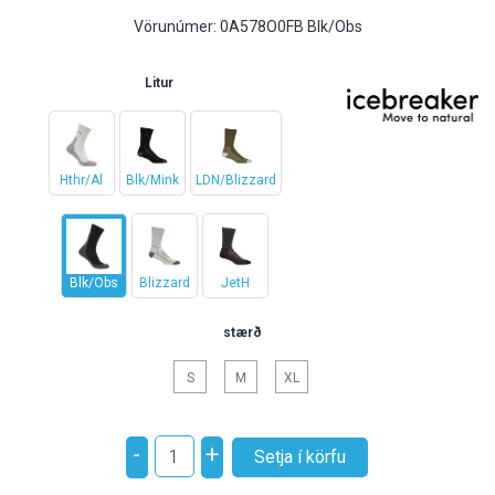
Vörunúmer:
0A578O0FB Blk/Obs
Litur
Hthr/Al
Blk/Mink
LDN/Blizzard
Blk/Obs
Blizzard
JetH
stærð
S
M
XL
-
+