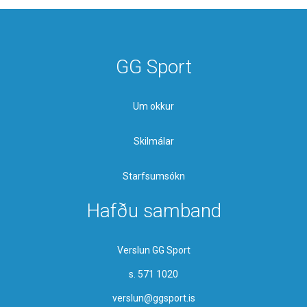
GG Sport
Um okkur
Skilmálar
Starfsumsókn
Hafðu samband
Verslun GG Sport
s. 571 1020
verslun@ggsport.is