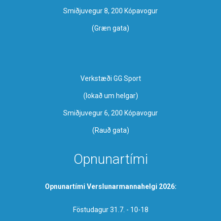
Smiðjuvegur 8, 200 Kópavogur
(Græn gata)
Verkstæði GG Sport
​(lokað um helgar)
Smiðjuvegur 6, 200 Kópavogur
(Rauð gata)
Opnunartími
Opnunartími Verslunarmannahelgi 2026:
Föstudagur 31.7. - 10-18