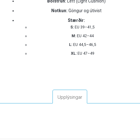
Bólstrun:
Létt (Light Cushion)
Notkun:
Göngur og útivist
Stærðir:
S:
EU 39–41,5
M:
EU 42–44
L:
EU 44,5–46,5
XL:
EU 47–49
Upplýsingar