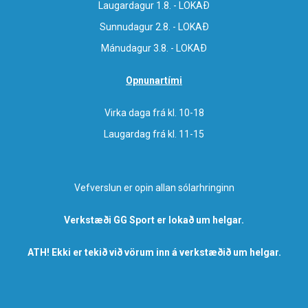
Laugardagur 1.8. - LOKAÐ
Sunnudagur 2.8. - LOKAÐ
Mánudagur 3.8. - LOKAÐ
Opnunartími
Virka daga frá kl. 10-18
Laugardag frá kl. 11-15
Vefverslun er opin allan sólarhringinn
Verkstæði GG Sport er lokað um helgar.
ATH! Ekki er tekið við vörum inn á verkstæðið um helgar.