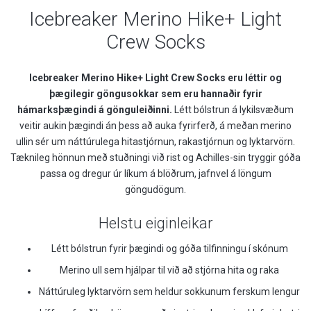
Icebreaker Merino Hike+ Light
Crew Socks
Icebreaker Merino Hike+ Light Crew Socks eru léttir og
þægilegir göngusokkar sem eru hannaðir fyrir
hámarksþægindi á gönguleiðinni.
Létt bólstrun á lykilsvæðum
veitir aukin þægindi án þess að auka fyrirferð, á meðan merino
ullin sér um náttúrulega hitastjórnun, rakastjórnun og lyktarvörn.
Tæknileg hönnun með stuðningi við rist og Achilles-sin tryggir góða
passa og dregur úr líkum á blöðrum, jafnvel á löngum
göngudögum.
Helstu eiginleikar
Létt bólstrun fyrir þægindi og góða tilfinningu í skónum
Merino ull sem hjálpar til við að stjórna hita og raka
Náttúruleg lyktarvörn sem heldur sokkunum ferskum lengur