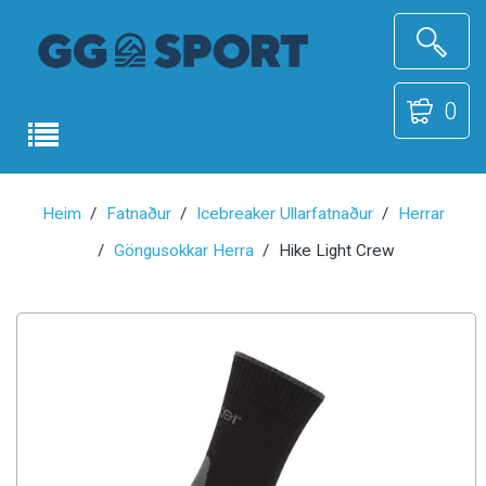
0
Heim
Fatnaður
Icebreaker Ullarfatnaður
Herrar
Göngusokkar Herra
Hike Light Crew