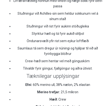
Líffærafræðileg hönnun með vinstri og hægri sokk fyrir betri
passa
Stuðningur við Achilles-sin sem heldur sokkunum vel á
sínum stað
Stuðningur við rist fyrir aukinn stöðugleika
Styrktur hæll og tá fyrir aukið slitþol
Öndunarsvæði yfir rist sem eykur loftflæði
Saumlaus tá sem dregur úr núningi og hjálpar til við að
fyrirbyggja blöðrur
Crew-hæð sem hentar vel með gönguskóm
Tilvaldir fyrir göngur, fjallgöngur og aðra útivist.
Tæknilegar upplýsingar
Efni:
60% merino ull, 38% nælon, 2% elastan
Merino trefjar:
21,5 míkron
Hæð:
Crew