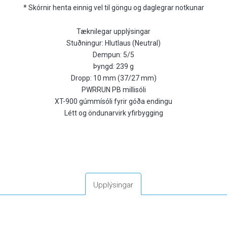
* Skórnir henta einnig vel til göngu og daglegrar notkunar
Tæknilegar upplýsingar
Stuðningur: Hlutlaus (Neutral)
Dempun: 5/5
Þyngd: 239 g
Dropp: 10 mm (37/27 mm)
PWRRUN PB millisóli
XT-900 gúmmísóli fyrir góða endingu
Létt og öndunarvirk yfirbygging
Upplýsingar