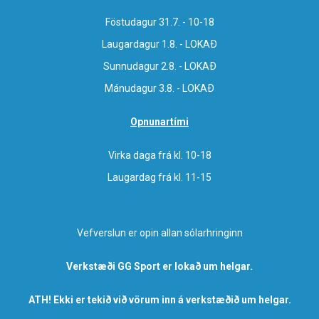
Föstudagur 31.7. - 10-18
Laugardagur 1.8. - LOKAÐ
Sunnudagur 2.8. - LOKAÐ
Mánudagur 3.8. - LOKAÐ
Opnunartími
Virka daga frá kl. 10-18
Laugardag frá kl. 11-15
Vefverslun er opin allan sólarhringinn
Verkstæði GG Sport er lokað um helgar.
ATH! Ekki er tekið við vörum inn á verkstæðið um helgar.