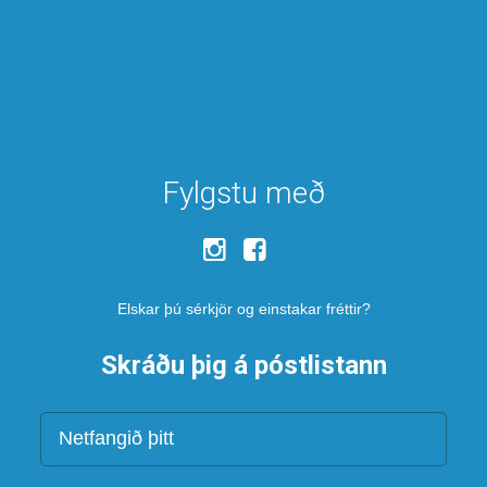
Fylgstu með
Elskar þú sérkjör og einstakar fréttir?
Skráðu þig á póstlistann
Netfang