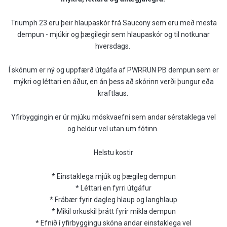
Triumph 23 eru þeir hlaupaskór frá Saucony sem eru með mesta
dempun - mjúkir og þægilegir sem hlaupaskór og til notkunar
hversdags.
Í skónum er ný og uppfærð útgáfa af PWRRUN PB dempun sem er
mýkri og léttari en áður, en án þess að skórinn verði þungur eða
kraftlaus.
Yfirbyggingin er úr mjúku möskvaefni sem andar sérstaklega vel
og heldur vel utan um fótinn.
Helstu kostir
* Einstaklega mjúk og þægileg dempun
* Léttari en fyrri útgáfur
* Frábær fyrir dagleg hlaup og langhlaup
* Mikil orkuskil þrátt fyrir mikla dempun
* Efnið í yfirbyggingu skóna andar einstaklega vel