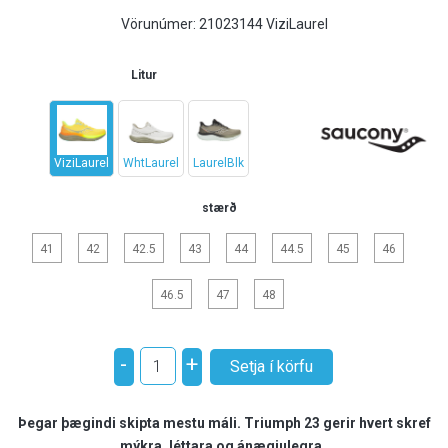
Vörunúmer:
21023144 ViziLaurel
Litur
ViziLaurel
WhtLaurel
LaurelBlk
stærð
41
42
42.5
43
44
44.5
45
46
46.5
47
48
-
+
Þegar þægindi skipta mestu máli. Triumph 23 gerir hvert skref
mýkra, léttara og ánægjulegra.