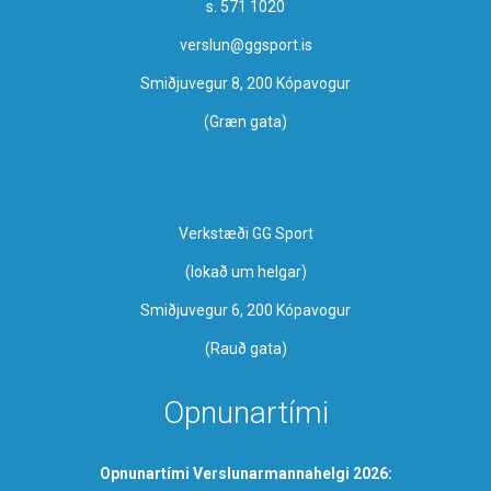
s. 571 1020
verslun@ggsport.is
Smiðjuvegur 8, 200 Kópavogur
(Græn gata)
Verkstæði GG Sport
​(lokað um helgar)
Smiðjuvegur 6, 200 Kópavogur
(Rauð gata)
Opnunartími
Opnunartími Verslunarmannahelgi 2026: