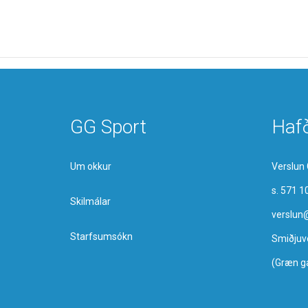
GG Sport
Haf
Um okkur
Verslun 
s. 571 1
Skilmálar
verslun
Starfsumsókn
Smiðjuv
(Græn g