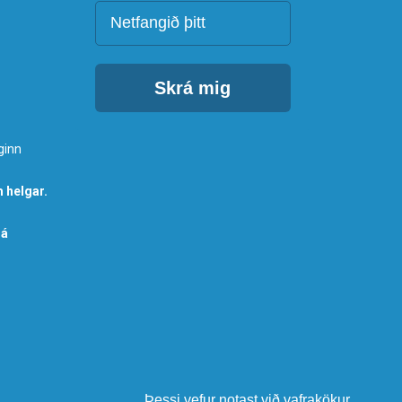
Netfang
Skrá mig
ginn
 helgar.
 á
Þessi vefur notast við vafrakökur