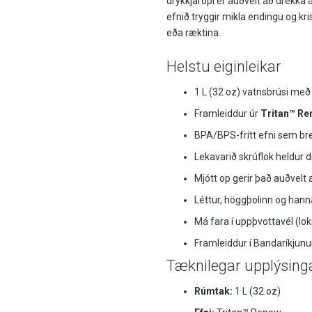
drykkjaropi er auðvelt að drekka 
efnið tryggir mikla endingu og kri
eða ræktina.
Helstu eiginleikar
1 L (32 oz) vatnsbrúsi með
Framleiddur úr
Tritan™ Re
BPA/BPS-frítt efni sem brey
Lekavarið skrúflok heldur
Mjótt op gerir það auðvelt
Léttur, höggþolinn og hann
Má fara í uppþvottavél (lo
Framleiddur í Bandaríkjun
Tæknilegar upplýsing
Rúmtak:
1 L (32 oz)