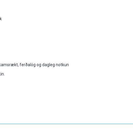
k
líkamsrækt, ferðalög og dagleg notkun
in.