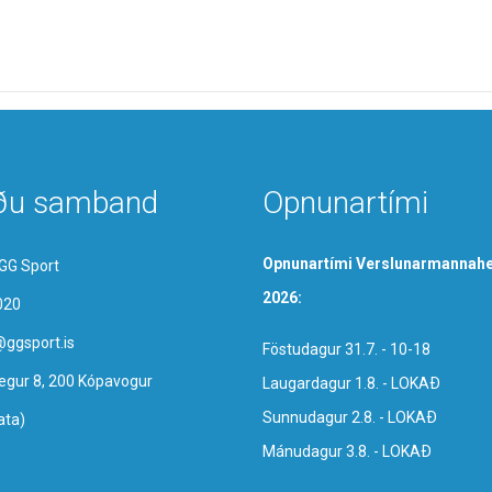
ðu samband
Opnunartími
Opnunartími Verslunarmannahe
GG Sport
2026:
020
@ggsport.is
Föstudagur 31.7. - 10-18
egur 8, 200 Kópavogur
Laugardagur 1.8. - LOKAÐ
Sunnudagur 2.8. - LOKAÐ
ata)
Mánudagur 3.8. - LOKAÐ