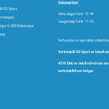
Opnunartími
ði GG Sport
Virka daga frá kl. 10-18
um helgar)
Laugardag frá kl. 11-15
egur 6, 200 Kópavogur
ata)
Vefverslun er opin allan sólarhrin
Verkstæði GG Sport er lokað um
ATH! Ekki er tekið við vörum inn
verkstæðið um helgar.