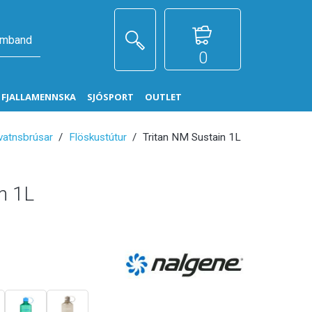
amband
0
G FJALLAMENNSKA
SJÓSPORT
OUTLET
vatnsbrúsar
Flöskustútur
Tritan NM Sustain 1L
n 1L