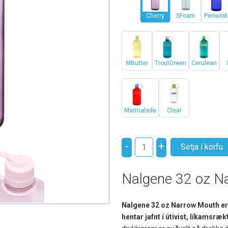
Cherry
SFoam
Periwink
MButter
TroutGreen
Cerulean
Marmalade
Clear
-
+
Nalgene 32 oz N
Nalgene 32 oz Narrow Mouth er
hentar jafnt í útivist, líkamsræ