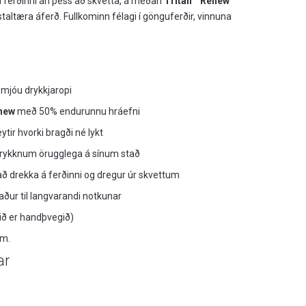
á ferðinni án þess að skvetta, á meðan
Tritan™ Renew
staltæra áferð. Fullkominn félagi í gönguferðir, vinnuna
 mjóu drykkjaropi
new
með 50% endurunnu hráefni
tir hvorki bragði né lykt
 drykknum örugglega á sínum stað
 að drekka á ferðinni og dregur úr skvettum
aður til langvarandi notkunar
kið er handþvegið)
um.
ar