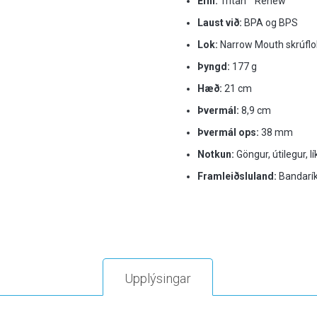
Efni:
Tritan™ Renew
Laust við:
BPA og BPS
Lok:
Narrow Mouth skrúflo
Þyngd:
177 g
Hæð:
21 cm
Þvermál:
8,9 cm
Þvermál ops:
38 mm
Notkun:
Göngur, útilegur, 
Framleiðsluland:
Bandarík
Upplýsingar