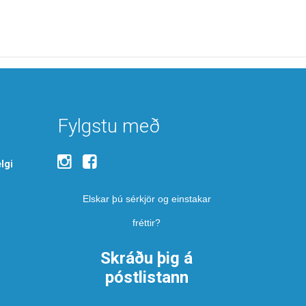
Fylgstu með
lgi
Elskar þú sérkjör og einstakar
fréttir?
Skráðu þig á
póstlistann