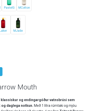
l
PastelG
MCotton
Laker
MJade
arrow Mouth
 klassískur og endingargóður vatnsbrúsi sem
kt og daglega notkun.
Með 1 lítra rúmtaki og mjóu