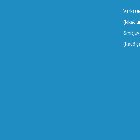
Verkstæ
​(lokað 
Smiðjuv
(Rauð g