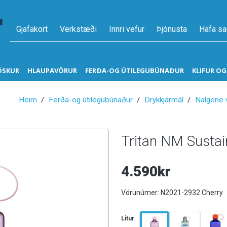
Gjafakort
Verkstæði
Innri vefur
Þjónusta
Hafa s
ÖSKUR
HLAUPAVÖRUR
FERÐA-OG ÚTILEGUBÚNAÐUR
KLIFUR O
Heim
Ferða-og útilegubúnaður
Drykkjarmál
Nalgene 
Tritan NM Sustai
4.590kr
Vörunúmer:
N2021-2932 Cherry
Litur