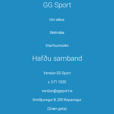
GG Sport
Um okkur
Skilmálar
Starfsumsókn
Hafðu samband
Verslun GG Sport
s. 571 1020
verslun@ggsport.is
Smiðjuvegur 8, 200 Kópavogur
(Græn gata)