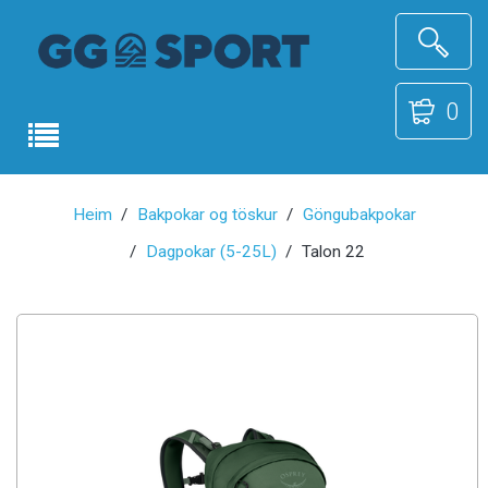
0
Heim
Bakpokar og töskur
Göngubakpokar
Dagpokar (5-25L)
Talon 22