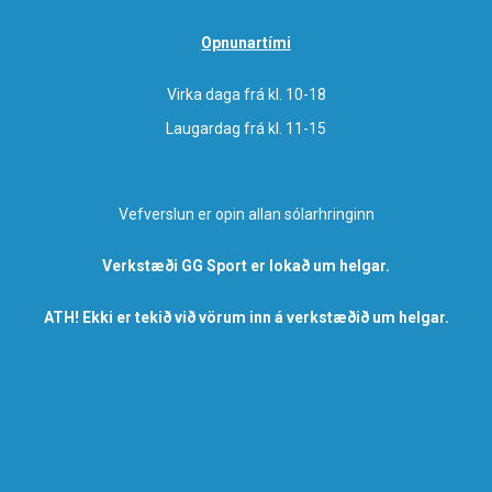
Opnunartími
Virka daga frá kl. 10-18
Laugardag frá kl. 11-15
Vefverslun er opin allan sólarhringinn
Verkstæði GG Sport er lokað um helgar.
ATH! Ekki er tekið við vörum inn á verkstæðið um helgar.