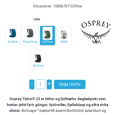
Vörunúmer:
10006767 GCPine
Litur
ScBlue
PhantGrey
GCPine
WBlk
BCGrey
-
+
Osprey Talon® 22 er léttur og fjölhæfur dagbakpoki sem
hentar jafnt fyrir göngur, hjólreiðar, fjallahlaup og aðra virka
útivist.
AirScape™ bakkerfið ásamt BioStretch axlarólum og