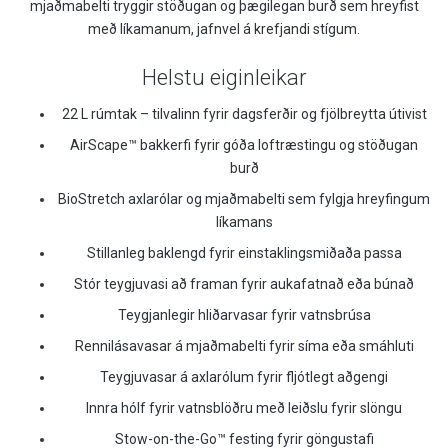
mjaðmabelti tryggir stöðugan og þægilegan burð sem hreyfist
með líkamanum, jafnvel á krefjandi stígum.
Helstu eiginleikar
22 L rúmtak – tilvalinn fyrir dagsferðir og fjölbreytta útivist
AirScape™ bakkerfi fyrir góða loftræstingu og stöðugan
burð
BioStretch axlarólar og mjaðmabelti sem fylgja hreyfingum
líkamans
Stillanleg baklengd fyrir einstaklingsmiðaða passa
Stór teygjuvasi að framan fyrir aukafatnað eða búnað
Teygjanlegir hliðarvasar fyrir vatnsbrúsa
Rennilásavasar á mjaðmabelti fyrir síma eða smáhluti
Teygjuvasar á axlarólum fyrir fljótlegt aðgengi
Innra hólf fyrir vatnsblöðru með leiðslu fyrir slöngu
Stow-on-the-Go™ festing fyrir göngustafi