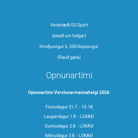
Verkstæði GG Sport
​(lokað um helgar)
Smiðjuvegur 6, 200 Kópavogur
(Rauð gata)
Opnunartími
Opnunartími Verslunarmannahelgi 2026:
Föstudagur 31.7. - 10-18
Laugardagur 1.8. - LOKAÐ
Sunnudagur 2.8. - LOKAÐ
Mánudagur 3.8. - LOKAÐ