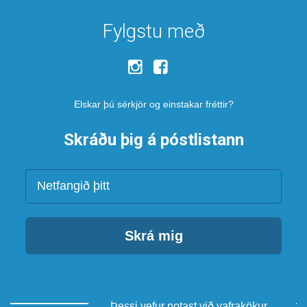
Fylgstu með
Elskar þú sérkjör og einstakar fréttir?
Skráðu þig á póstlistann
Netfang
Skrá mig
Þessi vefur notast við vafrakökur