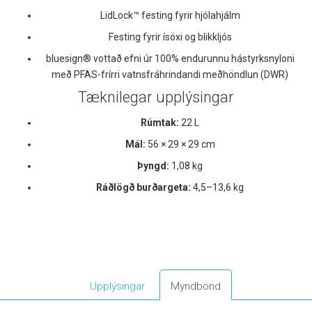
LidLock™ festing fyrir hjólahjálm
Festing fyrir ísöxi og blikkljós
bluesign® vottað efni úr 100% endurunnu hástyrksnyloni
með PFAS-frírri vatnsfráhrindandi meðhöndlun (DWR)
Tæknilegar upplýsingar
Rúmtak:
22 L
Mál:
56 × 29 × 29 cm
Þyngd:
1,08 kg
Ráðlögð burðargeta:
4,5–13,6 kg
Upplýsingar
Myndbönd