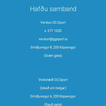
Hafðu samband
Verslun GG Sport
s. 571 1020
verslun@ggsport.is
Smiðjuvegur 8, 200 Kópavogur
(Græn gata)
Verkstæði GG Sport
​(lokað um helgar)
Smiðjuvegur 6, 200 Kópavogur
(Rauð gata)