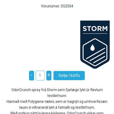
Vörunúmer:
S52504
-
+
OdorCrunch sprey frá Storm sem fjarlægir lykt úr flestum
textilefnum.
Hannað með Polygiene-tækni, sem er hagnýt og umhverfisvæn
lausn á viðvarandi lykt á fatnaði og textílefnum.
Með notkun náttúrulegra kísilagna, OdorCrunch virkar sem