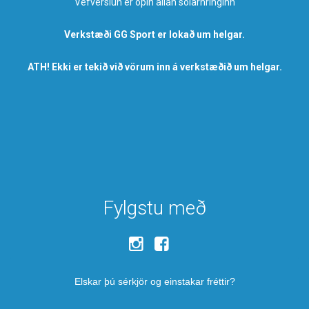
Vefverslun er opin allan sólarhringinn
Verkstæði GG Sport er lokað um helgar.
ATH! Ekki er tekið við vörum inn á verkstæðið um helgar.
Fylgstu með
Elskar þú sérkjör og einstakar fréttir?