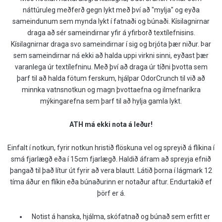
náttúruleg meðferð gegn lykt með því að "mylja" og eyða
sameindunum sem mynda lykt í fatnaði og búnaði. Kísilagnirnar
draga að sér sameindirnar yfir á yfirborð textílefnisins.
Kísilagnirnar draga svo sameindirnar í sig og brjóta þær niður. Þar
sem sameindirnar ná ekki að halda uppi virkni sinni, eyðast þær
varanlega úr textílefninu. Með því að draga úr tíðni þvotta sem
þarf til að halda fötum ferskum, hjálpar OdorCrunch til við að
minnka vatnsnotkun og magn þvottaefna og ilmefnaríkra
mýkingarefna sem þarf til að hylja gamla lykt.
ATH má ekki nota á leður!
Einfalt í notkun, fyrir notkun hristið flöskuna vel og spreyið á flíkina í
smá fjarlægð eða í 15cm fjarlægð. Haldið áfram að spreyja efnið
þangað til það lítur út fyrir að vera blautt. Látið þorna í lágmark 12
tíma áður en flíkin eða búnaðurinn er notaður aftur. Endurtakið ef
þörf er á.
Notist á hanska, hjálma, skófatnað og búnað sem erfitt er