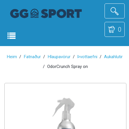
0
Heim
Fatnaður
Hlaupavörur
Þvottaefni
Aukahlutir
OdorCrunch Spray on