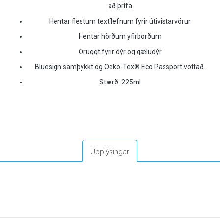
að þrífa
Hentar flestum textílefnum fyrir útivistarvörur
Hentar hörðum yfirborðum
Öruggt fyrir dýr og gæludýr
Bluesign samþykkt og Oeko-Tex® Eco Passport vottað.
Stærð: 225ml
Upplýsingar