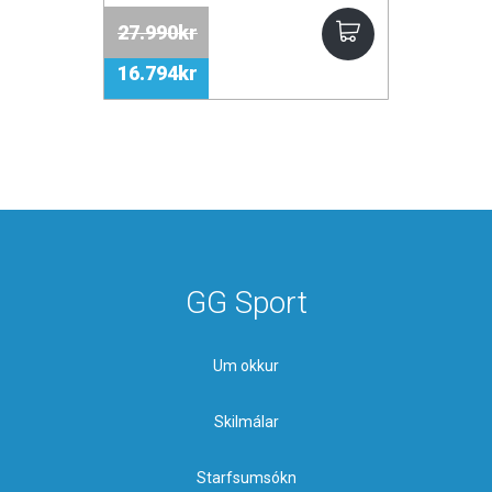
27.990kr
16.794kr
GG Sport
Um okkur
Skilmálar
Starfsumsókn