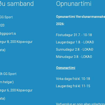
ðu samband
Opnunartími
Opnunartími Verslunarmannahe
GG Sport
2026:
020
@ggsport.is
Föstudagur 31.7. - 10-18
egur 8, 200 Kópavogur
Laugardagur 1.8. - LOKAÐ
Sunnudagur 2.8. - LOKAÐ
ata)
Mánudagur 3.8. - LOKAÐ
Opnunartími
ði GG Sport
Virka daga frá kl. 10-18
um helgar)
Laugardag frá kl. 11-15
egur 6, 200 Kópavogur
ata)
Vefverslun er opin allan sólarhrin