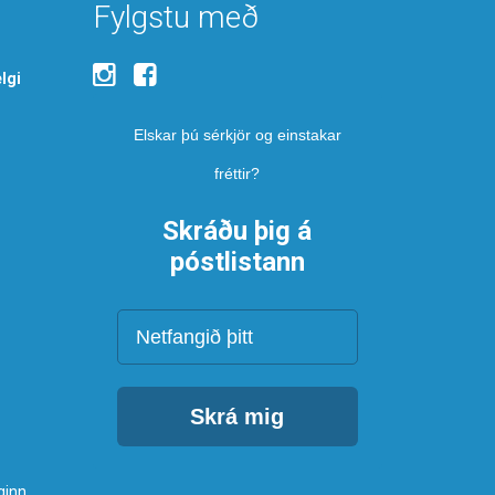
Fylgstu með
lgi
Elskar þú sérkjör og einstakar
fréttir?
Skráðu þig á
póstlistann
Netfang
Skrá mig
ginn