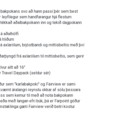
ks bakpokans svo að hann passi þér sem best
 leyfilegur sem handfarangur hjá flestum
r tékkað aðalbakpokann inn og tekið dagpokann
á aðalhólfi
á hliðum
á axlarólum, brjóstbandi og mittisbeltis með því
arþyngd frá axlarólum til mittisbeltis, sem gerir
vur allt að 16"
w Travel Daypack (seldur sér)
ður sem "karlabakpoki" og Fairview er sami
mkvæmt áralangri reynslu okkar af sölu þessara
ess sem kemur til með að nota bakpokann
 eða með langan efri búk, þá er Farpoint góður
einstaklinga gæti Fairview verið betri kostur.