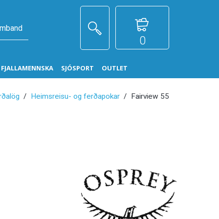
amband
0
G FJALLAMENNSKA
SJÓSPORT
OUTLET
rðalög
Heimsreisu- og ferðapokar
Fairview 55