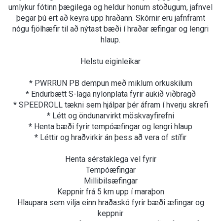
umlykur fótinn þægilega og heldur honum stöðugum, jafnvel
þegar þú ert að keyra upp hraðann. Skórnir eru jafnframt
nógu fjölhæfir til að nýtast bæði í hraðar æfingar og lengri
hlaup.
Helstu eiginleikar
* PWRRUN PB dempun með miklum orkuskilum
* Endurbætt S-laga nylonplata fyrir aukið viðbragð
* SPEEDROLL tækni sem hjálpar þér áfram í hverju skrefi
* Létt og öndunarvirkt möskvayfirefni
* Henta bæði fyrir tempóæfingar og lengri hlaup
* Léttir og hraðvirkir án þess að vera of stífir
Henta sérstaklega vel fyrir
Tempóæfingar
Millibilsæfingar
Keppnir frá 5 km upp í maraþon
Hlaupara sem vilja einn hraðaskó fyrir bæði æfingar og
keppnir