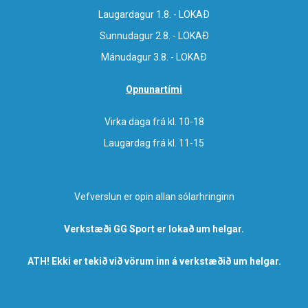
Laugardagur 1.8. - LOKAÐ
Sunnudagur 2.8. - LOKAÐ
Mánudagur 3.8. - LOKAÐ
Opnunartími
Virka daga frá kl. 10-18
Laugardag frá kl. 11-15
Vefverslun er opin allan sólarhringinn
Verkstæði GG Sport er lokað um helgar.
ATH! Ekki er tekið við vörum inn á verkstæðið um helgar.