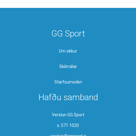
GG Sport
Um okkur
Skilmálar
Starfsumsókn
Hafðu samband
Verslun GG Sport
s. 571 1020
verslun@ggsport.is