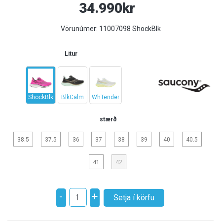
34.990kr
Vörunúmer:
11007098 ShockBlk
Litur
ShockBlk
BlkCalm
WhTender
stærð
38.5
37.5
36
37
38
39
40
40.5
41
42
-
+