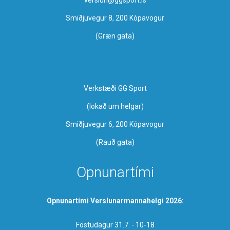
Smiðjuvegur 8, 200 Kópavogur
(Græn gata)
Verkstæði GG Sport
​(lokað um helgar)
Smiðjuvegur 6, 200 Kópavogur
(Rauð gata)
Opnunartími
Opnunartími Verslunarmannahelgi 2026:
Föstudagur 31.7. - 10-18