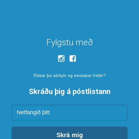
Fylgstu með
Elskar þú sérkjör og einstakar fréttir?
Skráðu þig á póstlistann
Netfang
Skrá mig