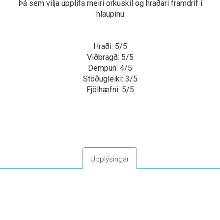
Þá sem vilja upplifa meiri orkuskil og hraðari framdrif í
hlaupinu
Hraði: 5/5
Viðbragð: 5/5
Dempun: 4/5
Stöðugleiki: 3/5
Fjölhæfni: 5/5
Upplýsingar