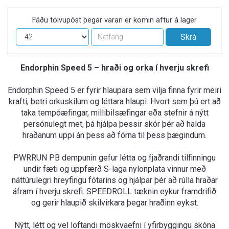
Fáðu tölvupóst þegar varan er komin aftur á lager
Endorphin Speed 5 – hraði og orka í hverju skrefi
Endorphin Speed 5 er fyrir hlaupara sem vilja finna fyrir meiri
krafti, betri orkuskilum og léttara hlaupi. Hvort sem þú ert að
taka tempóæfingar, millibilsæfingar eða stefnir á nýtt
persónulegt met, þá hjálpa þessir skór þér að halda
hraðanum uppi án þess að fórna til þess þægindum.
PWRRUN PB dempunin gefur létta og fjaðrandi tilfinningu
undir fæti og uppfærð S-laga nylonplata vinnur með
náttúrulegri hreyfingu fótarins og hjálpar þér að rúlla hraðar
áfram í hverju skrefi. SPEEDROLL tæknin eykur framdrifið
og gerir hlaupið skilvirkara þegar hraðinn eykst.
Nýtt, létt og vel loftandi möskvaefni í yfirbyggingu skóna