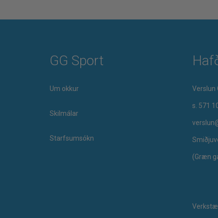
GG Sport
Haf
Um okkur
Verslun 
s. 571 1
Skilmálar
verslun
Starfsumsókn
Smiðjuv
(Græn g
Verkstæ