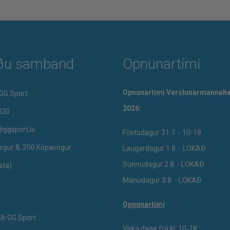
ðu samband
Opnunartími
Opnunartími Verslunarmannahe
GG Sport
2026:
020
@ggsport.is
Föstudagur 31.7. - 10-18
egur 8, 200 Kópavogur
Laugardagur 1.8. - LOKAÐ
Sunnudagur 2.8. - LOKAÐ
ata)
Mánudagur 3.8. - LOKAÐ
Opnunartími
ði GG Sport
Virka daga frá kl. 10-18