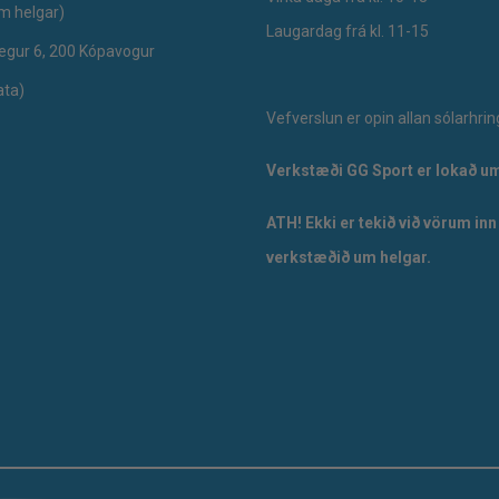
um helgar)
Laugardag frá kl. 11-15
egur 6, 200 Kópavogur
ata)
Vefverslun er opin allan sólarhrin
Verkstæði GG Sport er lokað um
ATH! Ekki er tekið við vörum inn
verkstæðið um helgar.