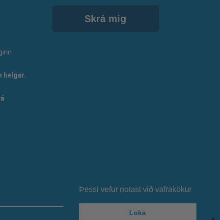
Skrá mig
ginn
 helgar.
 á
Þessi vefur notast við vafrakökur
Loka