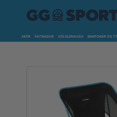
SKÓR
FATNAÐUR
SÓLGLERAUGU
BAKPOKAR OG T