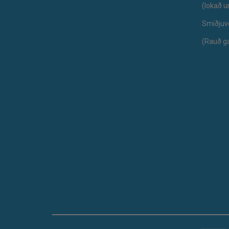
​(lokað 
Smiðjuv
(Rauð g