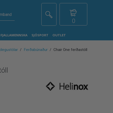
amband
0
G FJALLAMENNSKA
SJÓSPORT
OUTLET
ilegustólar
Ferðabúnaður
Chair One ferðastóll
óll