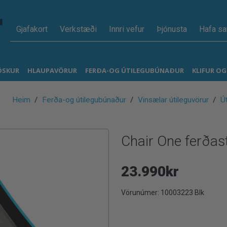
Gjafakort
Verkstæði
Innri vefur
Þjónusta
Hafa s
ÖSKUR
HLAUPAVÖRUR
FERÐA-OG ÚTILEGUBÚNAÐUR
KLIFUR O
Heim
Ferða-og útilegubúnaður
Vinsælar útileguvörur
Út
Chair One ferðast
23.990kr
Vörunúmer:
10003223 Blk