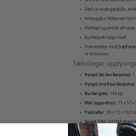
Sæti úr endingargóðu, endu
Innbyggður hliðarvasi fyrir
Fljótlegt og einfalt að s
Burðarpoki fylgir með
Framleiddur með
(re)For
úr efnissóun.
Tæknilegar upplýsing
Þyngd (án burðarpoka):
1.
Þyngd (með burðarpoka):
Burðargeta:
145 kg
Mál (uppsettur):
71 × 57 ×
Pakkaður:
39 × 12 × 13,5 
Grind:
DAC TH72M álblend
Sætisefni:
Endurunnið 300D