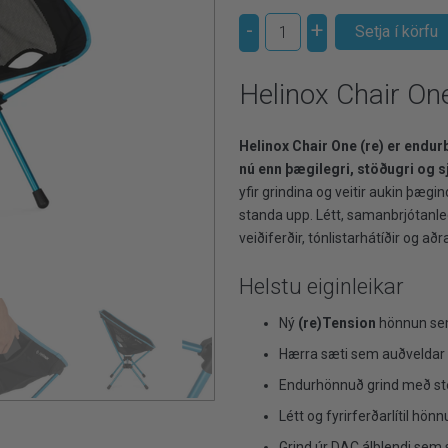
-
+
Helinox Chair One
Helinox Chair One (re) er endu
nú enn þægilegri, stöðugri og s
yfir grindina og veitir aukin þæg
standa upp. Létt, samanbrjótanleg 
veiðiferðir, tónlistarhátíðir og aðra
Helstu eiginleikar
Ný
(re)Tension
hönnun sem
Hærra sæti sem auðveldar 
Endurhönnuð grind með ste
Létt og fyrirferðarlítil hö
Grind úr DAC álblendi sem 