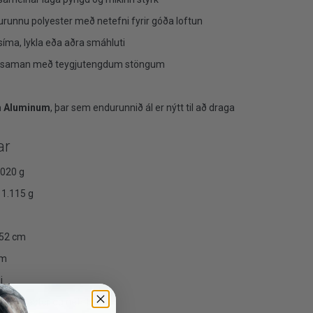
runnu polyester með netefni fyrir góða loftun
 síma, lykla eða aðra smáhluti
etja saman með teygjutengdum stöngum
m Aluminum
, þar sem endurunnið ál er nýtt til að draga
ar
020 g
1.115 g
 52 cm
cm
i
 polyester og netefni