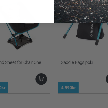
nd Sheet for Chair One
Saddle Bags poki
0kr
4.990kr