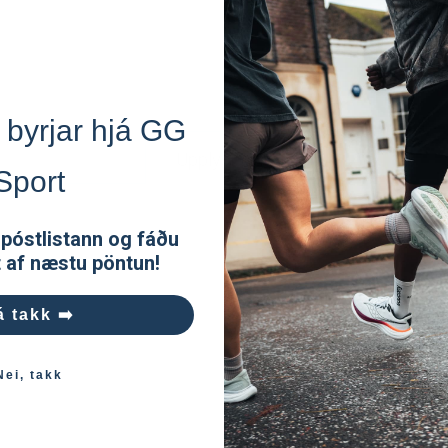
Burðarpoki:
Fylgir með
 byrjar hjá GG
Upplýsingar
Sport
 póstlistann og fáðu
t af næstu pöntun!
á takk ➡️
Nei, takk