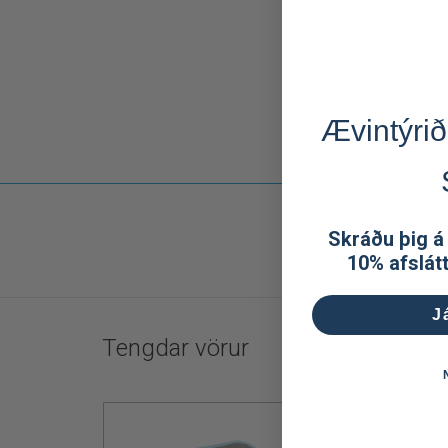
Ævintýrið
Skráðu þig á
10% afslát
J
Tengdar vörur