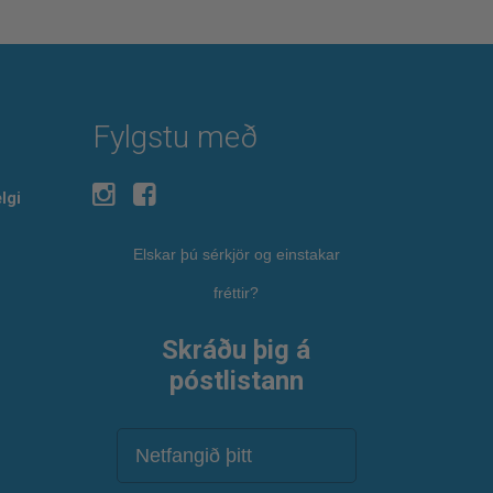
Fylgstu með
lgi
Elskar þú sérkjör og einstakar
fréttir?
Skráðu þig á
póstlistann
Netfang