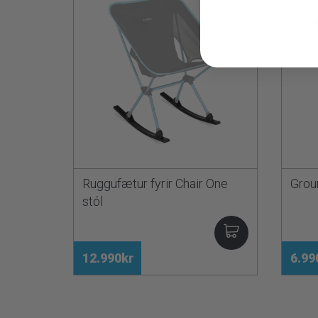
Ruggufætur fyrir Chair One
Grou
stól
12.990kr
6.99