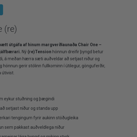
 (re)
rbætt útgáfa af hinum margverðlaunaða Chair One –
jálfbærari.
Ný
(re)Tension
hönnun dreifir þyngd betur
indi, á meðan hærra sæti auðveldar að setjast niður og
hönnun gerir stólinn fullkominn í útilegur, gönguferðir,
 útivist.
 eykur stuðning og þægindi
að setjast niður og standa upp
rkari tengingum fyrir aukinn stöðugleika
nnun sem pakkast auðveldlega niður
sameinar lága þyngd og mikinn styrk