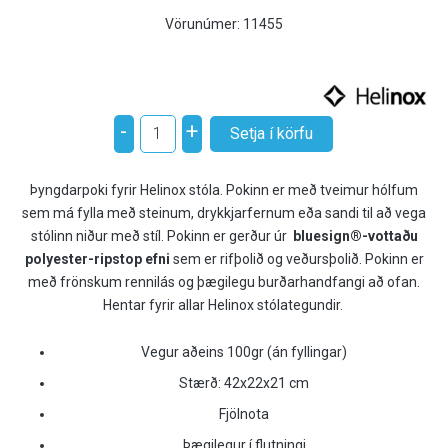
Vörunúmer:
11455
-
+
Þyngdarpoki fyrir Helinox stóla. Pokinn er með tveimur hólfum
sem má fylla með steinum, drykkjarfernum eða sandi til að vega
stólinn niður með stíl. Pokinn er gerður úr
bluesign®-vottaðu
polyester-ripstop efni
sem er rifþolið og veðursþolið. Pokinn er
með frönskum rennilás og þægilegu burðarhandfangi að ofan.
Hentar fyrir allar Helinox stólategundir.
Vegur aðeins 100gr (án fyllingar)
Stærð: 42x22x21 cm
Fjölnota
Þægilegur í flutningi