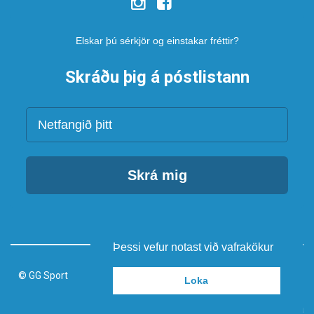
Elskar þú sérkjör og einstakar fréttir?
Skráðu þig á póstlistann
Netfang
Skrá mig
Þessi vefur notast við vafrakökur
© GG Sport
Loka
Keyrir á vefumsjónarkerfi Smartmedia