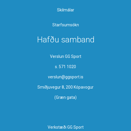
Skilmálar
Starfsumsókn
Hafðu samband
Verslun GG Sport
s. 571 1020
verslun@ggsport.is
Smiðjuvegur 8, 200 Kópavogur
(Græn gata)
Verkstæði GG Sport