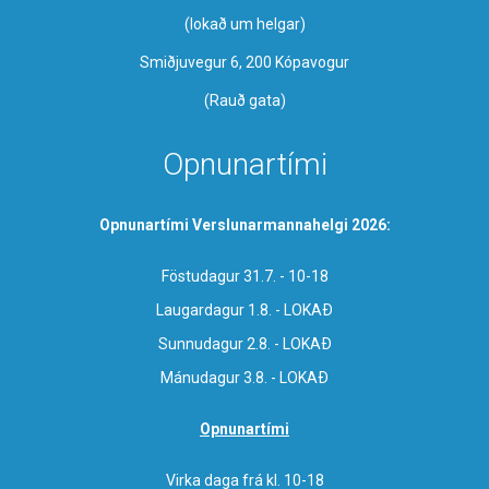
​(lokað um helgar)
Smiðjuvegur 6, 200 Kópavogur
(Rauð gata)
Opnunartími
Opnunartími Verslunarmannahelgi 2026:
Föstudagur 31.7. - 10-18
Laugardagur 1.8. - LOKAÐ
Sunnudagur 2.8. - LOKAÐ
Mánudagur 3.8. - LOKAÐ
Opnunartími
Virka daga frá kl. 10-18