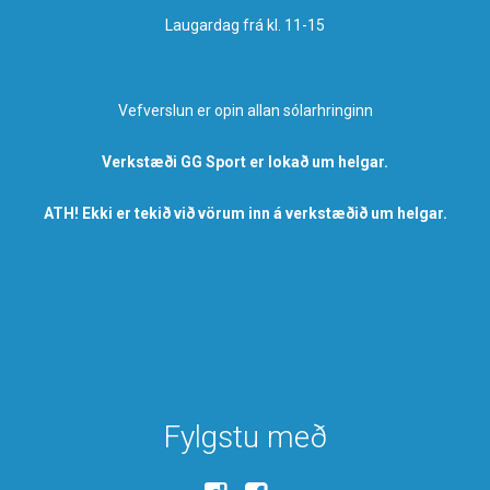
Laugardag frá kl. 11-15
Vefverslun er opin allan sólarhringinn
Verkstæði GG Sport er lokað um helgar.
ATH! Ekki er tekið við vörum inn á verkstæðið um helgar.
Fylgstu með