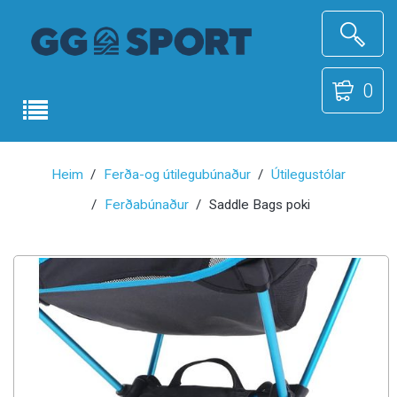
0
Heim
Ferða-og útilegubúnaður
Útilegustólar
Ferðabúnaður
Saddle Bags poki