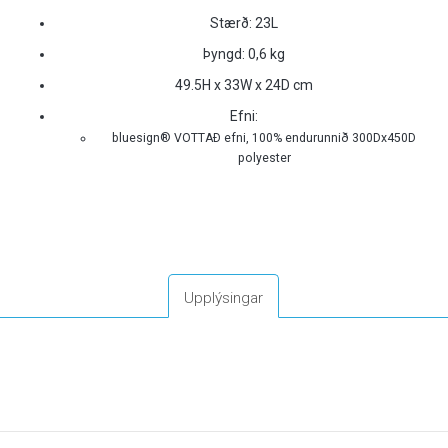
Stærð: 23L
Þyngd: 0,6 kg
49.5H x 33W x 24D cm
Efni:
bluesign® VOTTAÐ efni, 100% endurunnið 300Dx450D
polyester
Upplýsingar