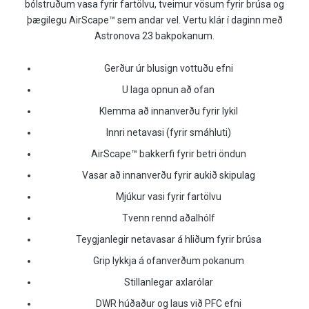
bólstruðum vasa fyrir fartölvu, tveimur vösum fyrir brúsa og
þægilegu AirScape™ sem andar vel. Vertu klár í daginn með
Astronova 23 bakpokanum.
Gerður úr blusign vottuðu efni
U laga opnun að ofan
Klemma að innanverðu fyrir lykil
Innri netavasi (fyrir smáhluti)
AirScape™ bakkerfi fyrir betri öndun
Vasar að innanverðu fyrir aukið skipulag
Mjúkur vasi fyrir fartölvu
Tvenn rennd aðalhólf
Teygjanlegir netavasar á hliðum fyrir brúsa
Grip lykkja á ofanverðum pokanum
Stillanlegar axlarólar
DWR húðaður og laus við PFC efni