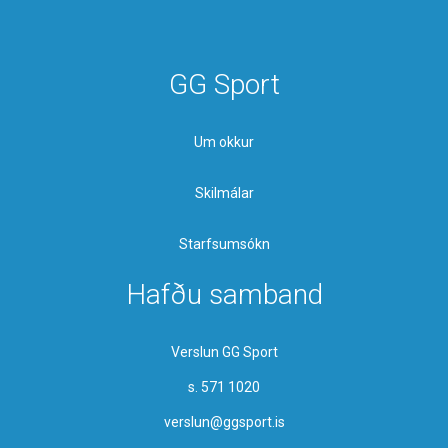
GG Sport
Um okkur
Skilmálar
Starfsumsókn
Hafðu samband
Verslun GG Sport
s. 571 1020
verslun@ggsport.is