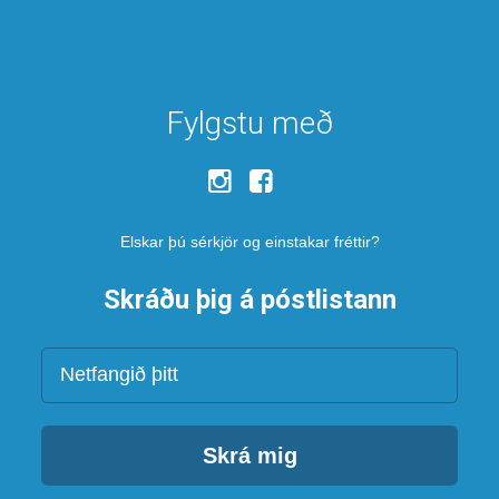
Fylgstu með
Elskar þú sérkjör og einstakar fréttir?
Skráðu þig á póstlistann
Netfang
Skrá mig