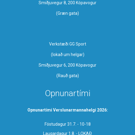
Smiðjuvegur 8, 200 Kópavogur
(Græn gata)
Verkstæði GG Sport
​(lokað um helgar)
Smiðjuvegur 6, 200 Kópavogur
(Rauð gata)
Opnunartími
Opnunartími Verslunarmannahelgi 2026:
Föstudagur 31.7. - 10-18
Laugardagur 1.8. - LOKAÐ