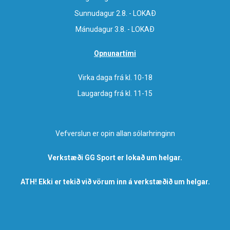
Sunnudagur 2.8. - LOKAÐ
Mánudagur 3.8. - LOKAÐ
Opnunartími
Virka daga frá kl. 10-18
Laugardag frá kl. 11-15
Vefverslun er opin allan sólarhringinn
Verkstæði GG Sport er lokað um helgar.
ATH! Ekki er tekið við vörum inn á verkstæðið um helgar.