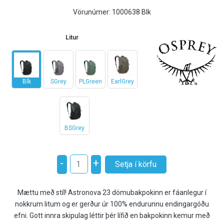
Vörunúmer:
1000638 Blk
Litur
Blk
SGrey
PLGreen
EarlGrey
BSGrey
-
+
Mættu með stíl! Astronova 23 dömubakpokinn er fáanlegur í
nokkrum litum og er gerður úr 100% endurunnu endingargóðu
efni. Gott innra skipulag léttir þér lífið en bakpokinn kemur með