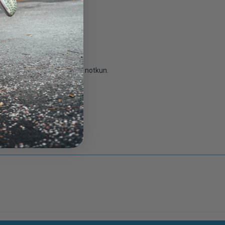
eð YKK® rennilásum
r að framan
tlock)
tandard (GRS)
, klifur, ferðalög og dagleg notkun.