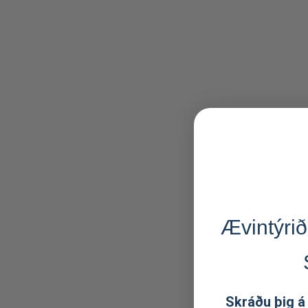
Ævintýrið
Skráðu þig á