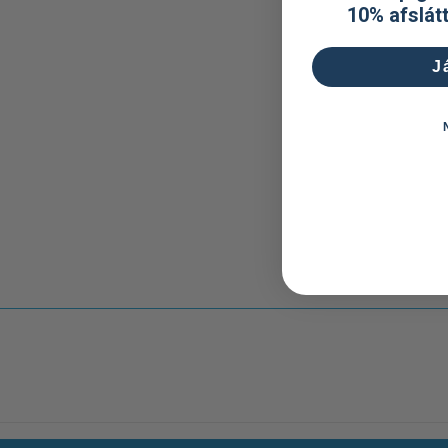
10% afslát
J