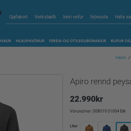
Gjafakort
Verkstæði
Innri vefur
Þjónusta
Hafa s
ÖSKUR
HLAUPAVÖRUR
FERÐA-OG ÚTILEGUBÚNAÐUR
KLIFUR O
Heim
Apiro rennd peys
22.990kr
Vörunúmer:
008019 01004 Blk
Litur