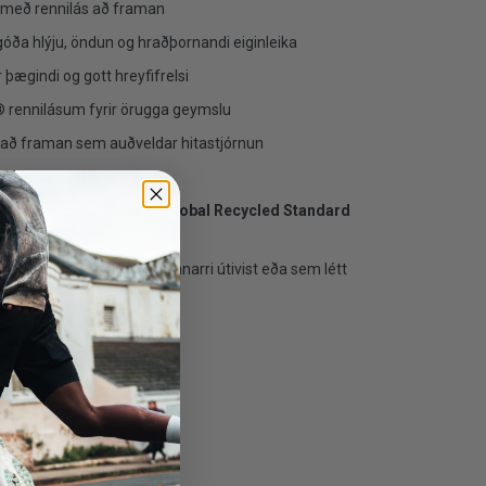
a með rennilás að framan
 góða hlýju, öndun og hraðþornandi eiginleika
 þægindi og gott hreyfifrelsi
 rennilásum fyrir örugga geymslu
 að framan sem auðveldar hitastjórnun
ingi og auka þægindi
fni og vottuð samkvæmt
Global Recycled Standard
um, fjallgöngum, klifri og annarri útivist eða sem létt
tkunar.
ar
ster, 6% elastan