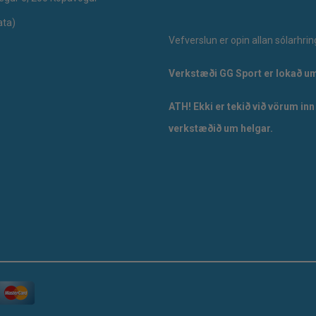
ata)
Vefverslun er opin allan sólarhrin
Verkstæði GG Sport er lokað um
ATH! Ekki er tekið við vörum inn
verkstæðið um helgar.