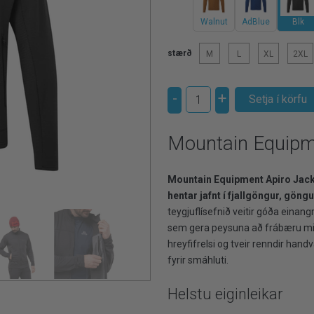
Walnut
AdBlue
Blk
stærð
M
L
XL
2XL
-
+
Mountain Equipm
Mountain Equipment Apiro Jacke
hentar jafnt í fjallgöngur, göng
teygjuflísefnið veitir góða einan
sem gera peysuna að frábæru milli
hreyfifrelsi og tveir renndir han
fyrir smáhluti.
Helstu eiginleikar