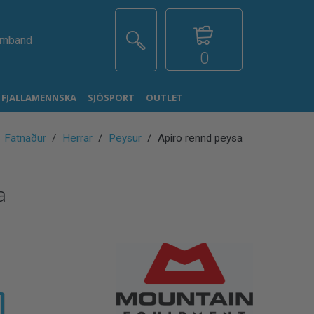
amband
0
G FJALLAMENNSKA
SJÓSPORT
OUTLET
Fatnaður
Herrar
Peysur
Apiro rennd peysa
a