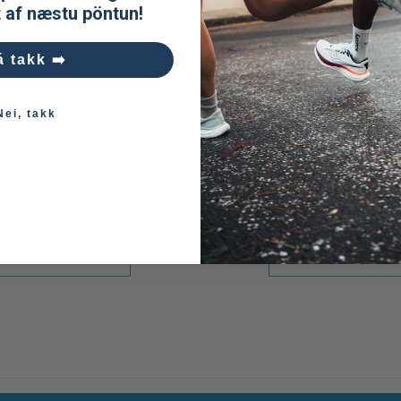
t af næstu pöntun!
Vasar:
Tveir handvasar m
Rennilás:
YKK® heilrenndu
á takk ➡️
Saumar:
Flatsaumaðir (Fla
Vottun:
Global Recycled S
Nei, takk
Notkun:
Göngur, fjallgöngur
Upplýsingar