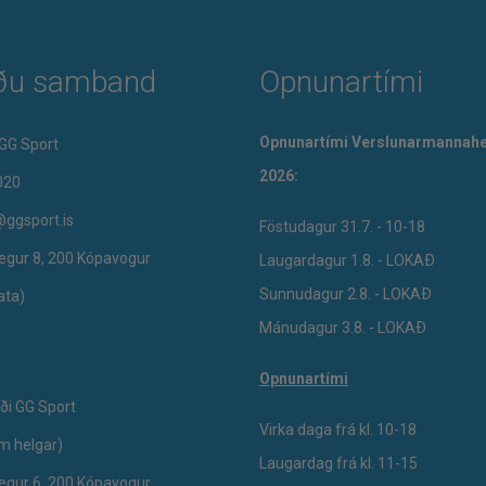
ðu samband
Opnunartími
Opnunartími Verslunarmannahe
GG Sport
2026:
020
@ggsport.is
Föstudagur 31.7. - 10-18
egur 8, 200 Kópavogur
Laugardagur 1.8. - LOKAÐ
Sunnudagur 2.8. - LOKAÐ
ata)
Mánudagur 3.8. - LOKAÐ
Opnunartími
ði GG Sport
Virka daga frá kl. 10-18
um helgar)
Laugardag frá kl. 11-15
egur 6, 200 Kópavogur