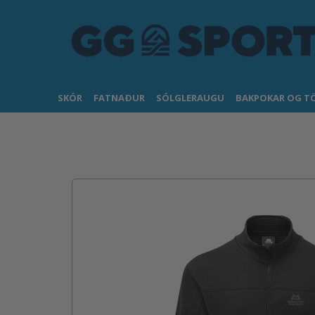
SKÓR
FATNAÐUR
SÓLGLERAUGU
BAKPOKAR OG T