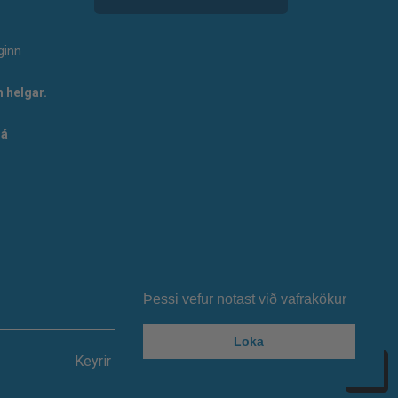
ginn
 helgar.
 á
Þessi vefur notast við vafrakökur
Loka
Keyrir á vefumsjónarkerfi Smartmedia