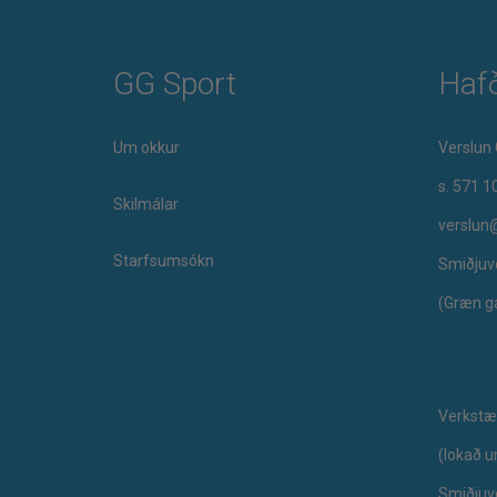
GG Sport
Haf
Um okkur
Verslun 
s. 571 1
Skilmálar
verslun
Starfsumsókn
Smiðjuv
(Græn g
Verkstæ
​(lokað 
Smiðjuv