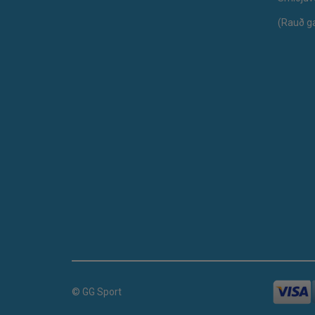
(Rauð g
© GG Sport