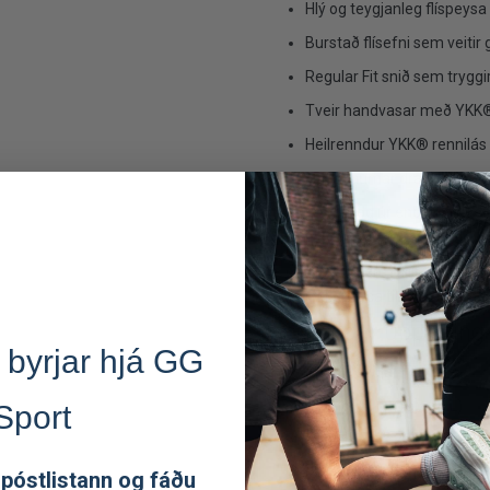
Hlý og teygjanleg flíspeys
Burstað flísefni sem veitir
Regular Fit snið sem tryggir
Tveir handvasar með YKK®
Heilrenndur YKK® rennilás
Flatir saumar draga úr nún
Framleidd úr endurunnu e
(GRS)
Tilvalin sem millilag í göng
jakkapeysa til daglegrar no
Tæknilegar upplýsing
 byrjar hjá GG
Snið:
Regular Fit
Þyngd:
410 g (stærð L)
Sport
Efnisþyngd:
223 g/m²
Efni:
94% endurunnið pólýe
 póstlistann og fáðu