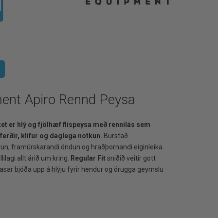
ent Apiro Rennd Peysa
t er hlý og fjölhæf flíspeysa með rennilás sem
uferðir, klifur og daglega notkun.
Burstað
grun, framúrskarandi öndun og hraðþornandi eiginleika
lagi allt árið um kring.
Regular Fit
sniðið veitir gott
dvasar bjóða upp á hlýju fyrir hendur og örugga geymslu