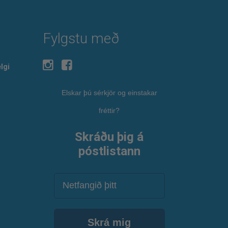
Fylgstu með
lgi
Elskar þú sérkjör og einstakar
fréttir?
Skráðu þig á
póstlistann
Netfang
Skrá mig