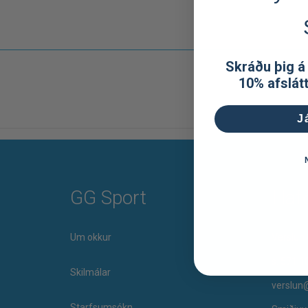
Skráðu þig á
10% afslát
J
GG Sport
Haf
Um okkur
Verslun 
s. 571 1
Skilmálar
verslun
Starfsumsókn