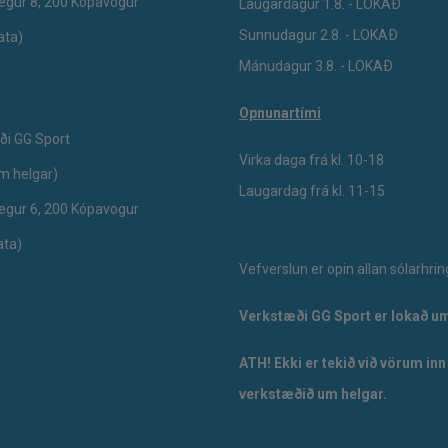
egur 8, 200 Kópavogur
Laugardagur 1.8. - LOKAÐ
Sunnudagur 2.8. - LOKAÐ
ata)
Mánudagur 3.8. - LOKAÐ
Opnunartími
ði GG Sport
Virka daga frá kl. 10-18
um helgar)
Laugardag frá kl. 11-15
egur 6, 200 Kópavogur
ata)
Vefverslun er opin allan sólarhrin
Verkstæði GG Sport er lokað um
ATH! Ekki er tekið við vörum inn
verkstæðið um helgar.