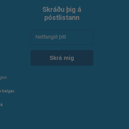
Skráðu þig á
póstlistann
Netfang
Skrá mig
ginn
 helgar.
 á