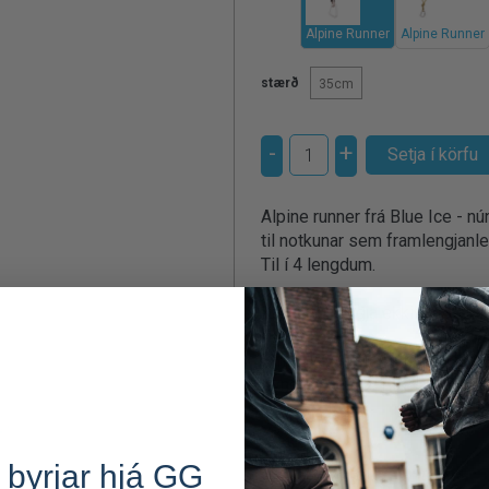
Alpine Runner
Alpine Runner
stærð
35cm
-
+
Alpine runner frá Blue Ice - n
til notkunar sem framlengjanle
Til í 4 lengdum.
Karabínur fylgja ekki með.
Efni: UHMWPE kjarni og HTPE f
Þyngd: 35cm = 14g, 55cm = 2
 byrjar hjá GG