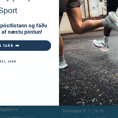
Sport
Upplýsingar
 póstlistann og fáðu
t af næstu pöntun!
á takk ➡️
Nei, takk
ðu samband
Opnunartími
Opnunartími Verslunarmannahe
GG Sport
2026:
020
@ggsport.is
Föstudagur 31.7. - 10-18