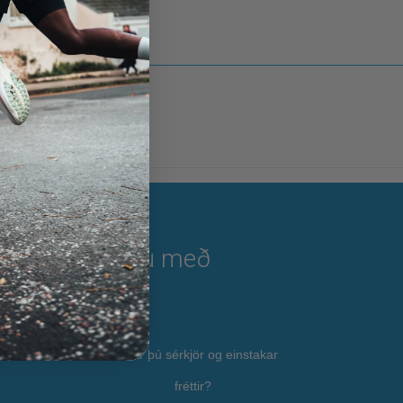
Fylgstu með
lgi
Elskar þú sérkjör og einstakar
fréttir?