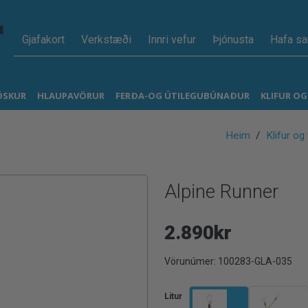
Gjafakort
Verkstæði
Innri vefur
Þjónusta
Hafa s
ÖSKUR
HLAUPAVÖRUR
FERÐA-OG ÚTILEGUBÚNAÐUR
KLIFUR O
Heim
Klifur og
Alpine Runner
2.890kr
Vörunúmer:
100283-GLA-035
Litur