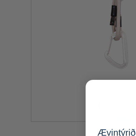
Ævintýrið