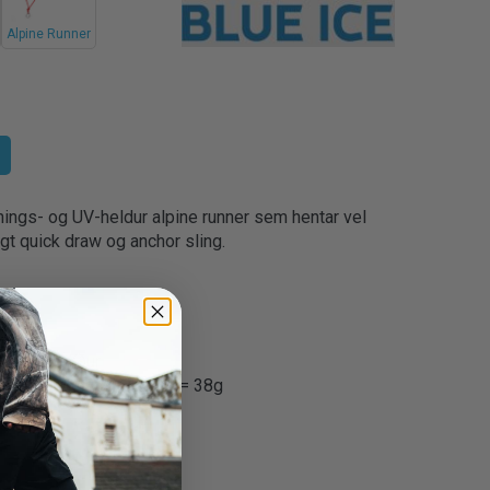
Alpine Runner
únings- og UV-heldur alpine runner sem hentar vel
gt quick draw og anchor sling.
léttað slíður
0g, 90cm = 32g, 110cm = 38g