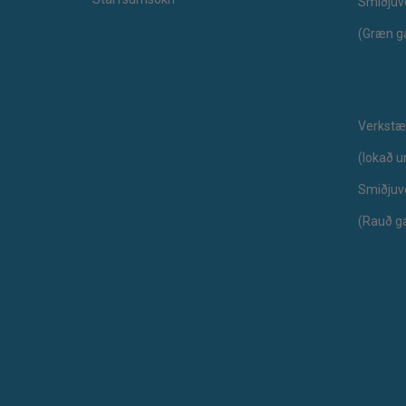
Smiðjuv
(Græn g
Verkstæ
​(lokað 
Smiðjuv
(Rauð g