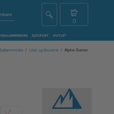
amband
0
G FJALLAMENNSKA
SJÓSPORT
OUTLET
 fjallamennska
Línur og línuvarnir
Alpine Runner