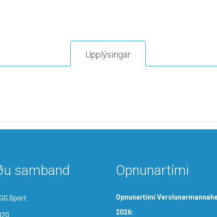
Upplýsingar
ðu samband
Opnunartími
Opnunartími Verslunarmannahe
GG Sport
2026:
020