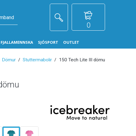
amband
0
G FJALLAMENNSKA
SJÓSPORT
OUTLET
Dömur
Stuttermabolir
150 Tech Lite III dömu
I dömu