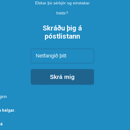
Elskar þú sérkjör og einstakar
fréttir?
Skráðu þig á
póstlistann
Netfang
Skrá mig
ginn
 helgar.
 á