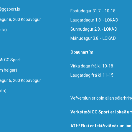
@ggsport.is
Föstudagur 31.7. - 10-18
egur 8, 200 Kópavogur
Laugardagur 1.8. - LOKAÐ
Sunnudagur 2.8. - LOKAÐ
ata)
Mánudagur 3.8. - LOKAÐ
Opnunartími
ði GG Sport
Virka daga frá kl. 10-18
um helgar)
Laugardag frá kl. 11-15
egur 6, 200 Kópavogur
ata)
Vefverslun er opin allan sólarhrin
Verkstæði GG Sport er lokað um
ATH! Ekki er tekið við vörum inn