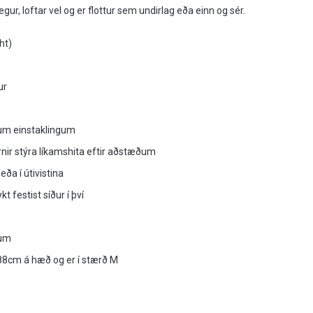
legur, loftar vel og er flottur sem undirlag eða einn og sér.
ght)
ur
um einstaklingum
rnir stýra líkamshita eftir aðstæðum
ða í útivistina
kt festist síður í því
lum
88cm á hæð og er í stærð M