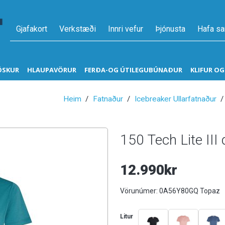
Gjafakort
Verkstæði
Innri vefur
Þjónusta
Hafa s
ÖSKUR
HLAUPAVÖRUR
FERÐA-OG ÚTILEGUBÚNAÐUR
KLIFUR O
Heim
Fatnaður
Icebreaker Ullarfatnaður
150 Tech Lite II
12.990kr
Vörunúmer:
0A56Y80GQ Topaz
Litur