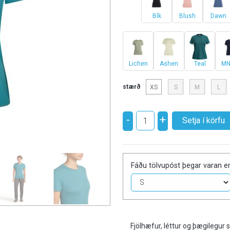
Blk
Blush
Dawn
Lichen
Ashen
Teal
MN
stærð
XS
S
M
L
-
+
Fáðu tölvupóst þegar varan er
Fjölhæfur, léttur og þægilegur 