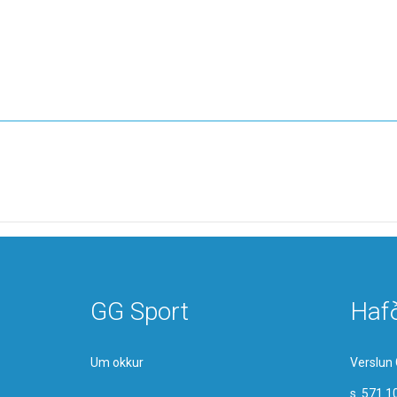
GG Sport
Haf
Um okkur
Verslun 
s. 571 1