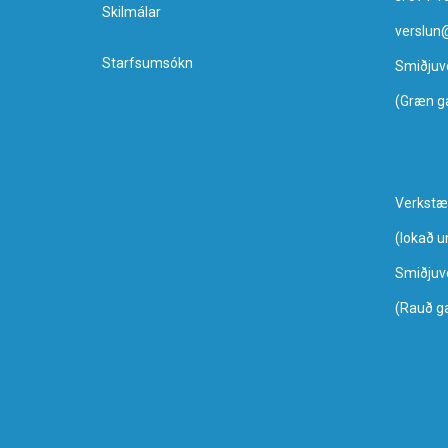
Skilmálar
verslun
Starfsumsókn
Smiðjuv
(Græn g
Verkstæ
​(lokað 
Smiðjuv
(Rauð g