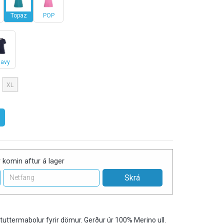
Topaz
POP
avy
XL
 komin aftur á lager
stuttermabolur fyrir dömur. Gerður úr 100% Merino ull.