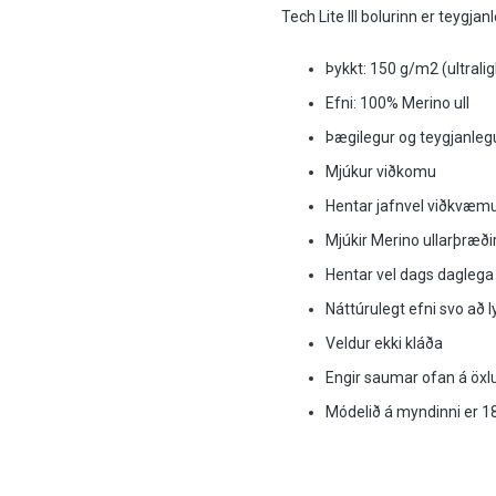
Tech Lite III bolurinn er teygjan
Þykkt: 150 g/m2 (ultrali
Efni: 100% Merino ull
Þægilegur og teygjanleg
Mjúkur viðkomu
Hentar jafnvel viðkvæm
Mjúkir Merino ullarþræði
Hentar vel dags daglega e
Náttúrulegt efni svo að ly
Veldur ekki kláða
Engir saumar ofan á öx
Módelið á myndinni er 1