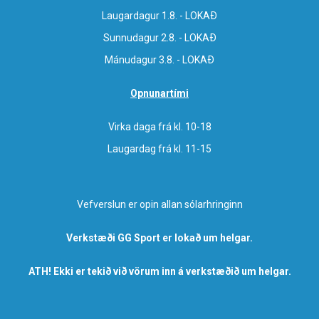
Laugardagur 1.8. - LOKAÐ
Sunnudagur 2.8. - LOKAÐ
Mánudagur 3.8. - LOKAÐ
Opnunartími
Virka daga frá kl. 10-18
Laugardag frá kl. 11-15
Vefverslun er opin allan sólarhringinn
Verkstæði GG Sport er lokað um helgar.
ATH! Ekki er tekið við vörum inn á verkstæðið um helgar.