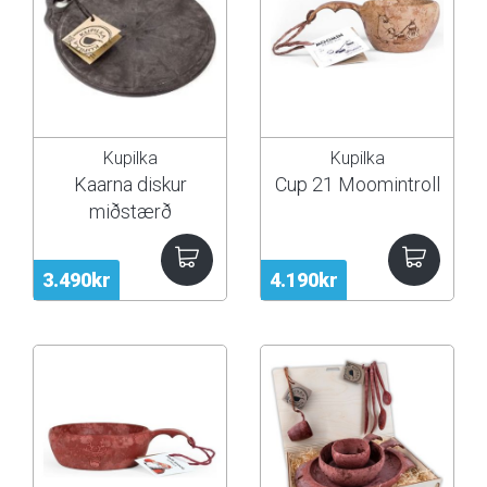
Kupilka
Kupilka
Kaarna diskur
Cup 21 Moomintroll
miðstærð
3.490kr
4.190kr