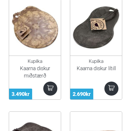
Kupilka
Kupilka
Kaarna diskur
Kaarna diskur lítill
miðstærð
3.490kr
2.690kr