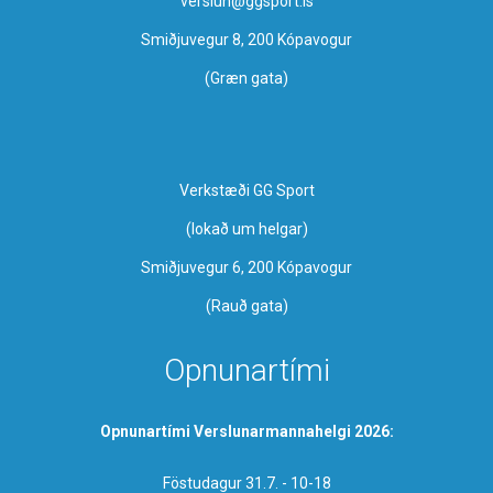
verslun@ggsport.is
Smiðjuvegur 8, 200 Kópavogur
(Græn gata)
Verkstæði GG Sport
​(lokað um helgar)
Smiðjuvegur 6, 200 Kópavogur
(Rauð gata)
Opnunartími
Opnunartími Verslunarmannahelgi 2026:
Föstudagur 31.7. - 10-18