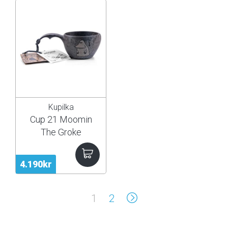
Kupilka
Cup 21 Moomin
The Groke
4.190kr
1
2