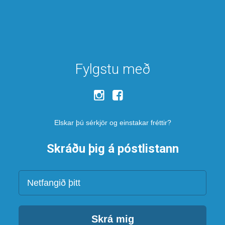
Fylgstu með
Elskar þú sérkjör og einstakar fréttir?
Skráðu þig á póstlistann
Netfang
Skrá mig