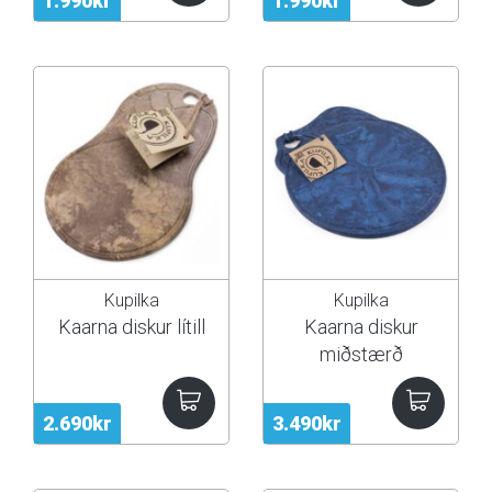
1.990kr
1.990kr
Kupilka
Kupilka
Kaarna diskur lítill
Kaarna diskur
miðstærð
2.690kr
3.490kr