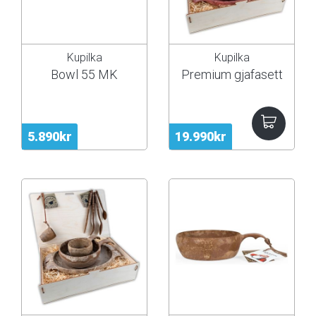
Kupilka
Kupilka
Bowl 55 MK
Premium gjafasett
5.890kr
19.990kr