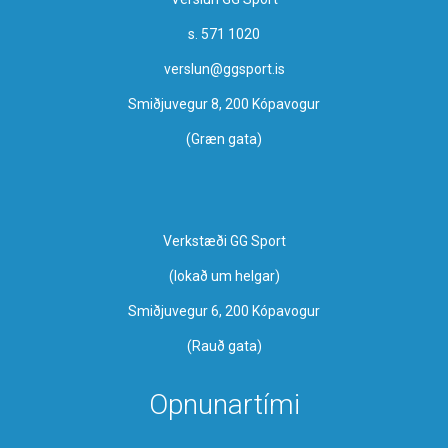
s. 571 1020
verslun@ggsport.is
Smiðjuvegur 8, 200 Kópavogur
(Græn gata)
Verkstæði GG Sport
​(lokað um helgar)
Smiðjuvegur 6, 200 Kópavogur
(Rauð gata)
Opnunartími