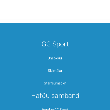
GG Sport
Um okkur
Skilmálar
Starfsumsókn
Hafðu samband
Verslun GG Sport