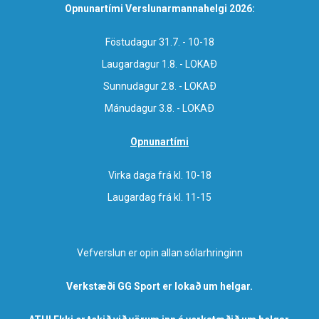
Opnunartími Verslunarmannahelgi 2026:
Föstudagur 31.7. - 10-18
Laugardagur 1.8. - LOKAÐ
Sunnudagur 2.8. - LOKAÐ
Mánudagur 3.8. - LOKAÐ
Opnunartími
Virka daga frá kl. 10-18
Laugardag frá kl. 11-15
Vefverslun er opin allan sólarhringinn
Verkstæði GG Sport er lokað um helgar.