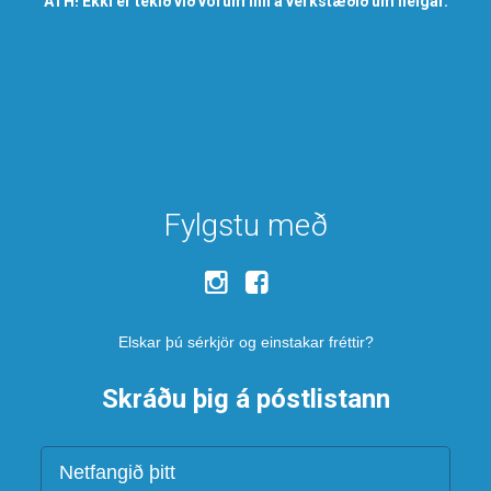
ATH! Ekki er tekið við vörum inn á verkstæðið um helgar.
Fylgstu með
Elskar þú sérkjör og einstakar fréttir?
Skráðu þig á póstlistann
Netfang