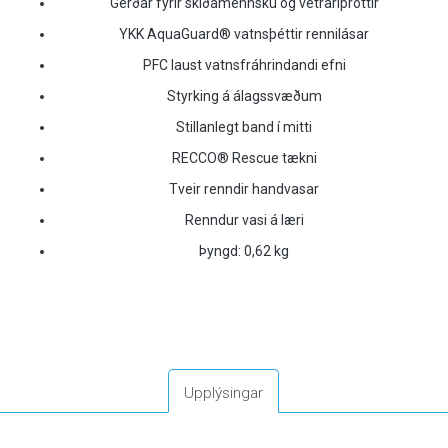
Gerðar fyrir skíðamennsku og vetraríþróttir
YKK AquaGuard® vatnsþéttir rennilásar
PFC laust vatnsfráhrindandi efni
Styrking á álagssvæðum
Stillanlegt band í mitti
RECCO® Rescue tækni
Tveir renndir handvasar
Renndur vasi á læri
Þyngd: 0,62 kg
Upplýsingar