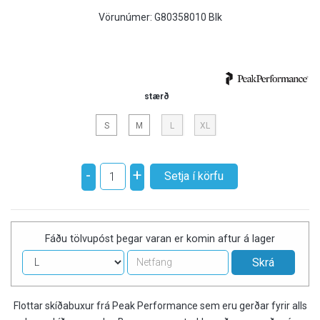
Vörunúmer:
G80358010 Blk
stærð
S
M
L
XL
-
+
Fáðu tölvupóst þegar varan er komin aftur á lager
Flottar skíðabuxur frá Peak Performance sem eru gerðar fyrir alls