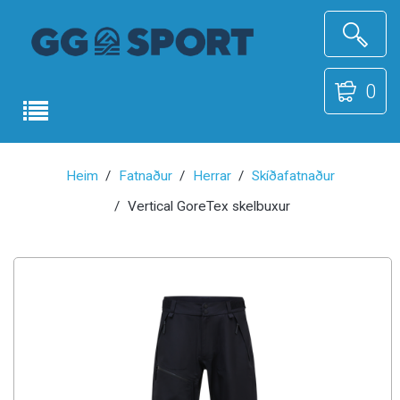
0
Heim
Fatnaður
Herrar
Skíðafatnaður
Vertical GoreTex skelbuxur