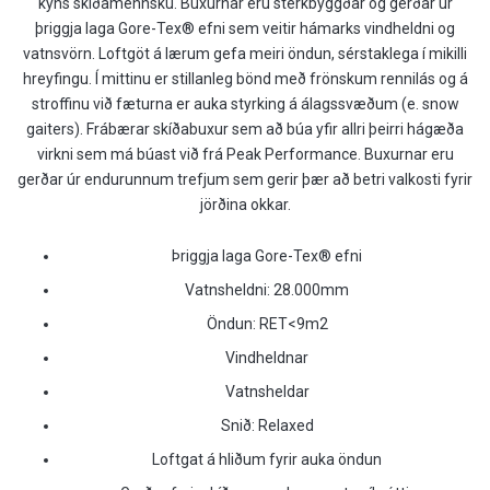
kyns skíðamennsku. Buxurnar eru sterkbyggðar og gerðar úr
þriggja laga Gore-Tex® efni sem veitir hámarks vindheldni og
vatnsvörn. Loftgöt á lærum gefa meiri öndun, sérstaklega í mikilli
hreyfingu. Í mittinu er stillanleg bönd með frönskum rennilás og á
stroffinu við fæturna er auka styrking á álagssvæðum (e. snow
gaiters). Frábærar skíðabuxur sem að búa yfir allri þeirri hágæða
virkni sem má búast við frá Peak Performance. Buxurnar eru
gerðar úr endurunnum trefjum sem gerir þær að betri valkosti fyrir
jörðina okkar.
Þriggja laga Gore-Tex® efni
Vatnsheldni: 28.000mm
Öndun: RET<9m2
Vindheldnar
Vatnsheldar
Snið: Relaxed
Loftgat á hliðum fyrir auka öndun