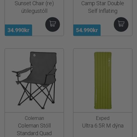
Sunset Chair (re)
Camp Star Double
útilegustóll
Self Inflating
34.990kr
54.990kr
Coleman
Exped
Coleman Stóll
Ultra 6.5R M dýna
Standard Quad