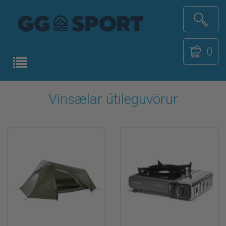
0
Vinsælar útileguvörur