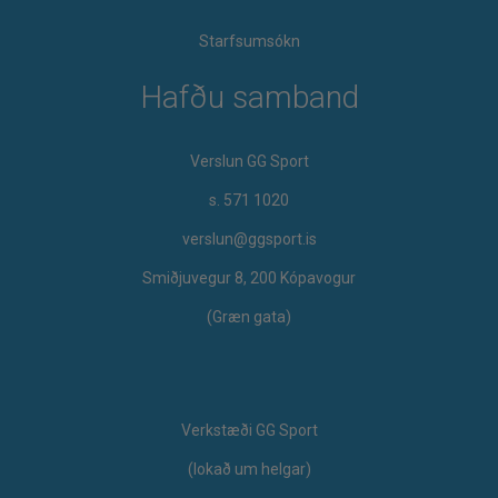
Starfsumsókn
Hafðu samband
Verslun GG Sport
s. 571 1020
verslun@ggsport.is
Smiðjuvegur 8, 200 Kópavogur
(Græn gata)
Verkstæði GG Sport
​(lokað um helgar)