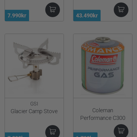
7.990kr
43.490kr
GSI
Coleman
Glacier Camp Stove
Performance C300
gashylki