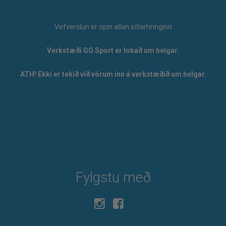
Vefverslun er opin allan sólarhringinn
Verkstæði GG Sport er lokað um helgar.
ATH! Ekki er tekið við vörum inn á verkstæðið um helgar.
Fylgstu með