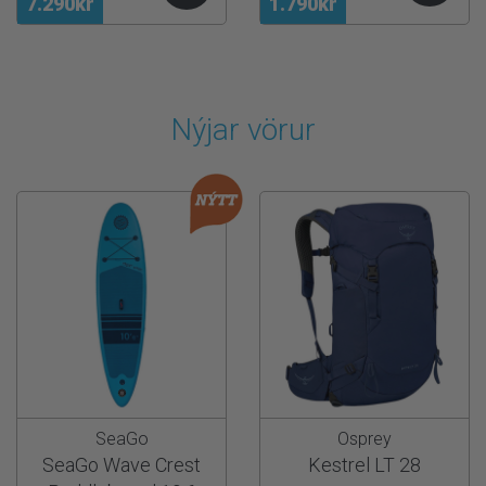
7.290kr
1.790kr
Nýjar vörur
SeaGo
Osprey
SeaGo Wave Crest
Kestrel LT 28