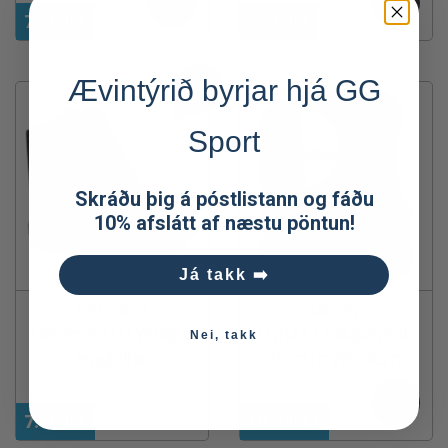
7.990kr
6.990kr
Ævintýrið byrjar hjá GG
Sport
Skráðu þig á póstlistann og fáðu
10% afslátt af næstu pöntun!
Já takk ➡️
Trekmates
Osprey
Glenmore GTW lágar
Dyna LT hlaupavesti
Nei, takk
legghlífar
dömu m/flöskum
7.590kr
10.590kr