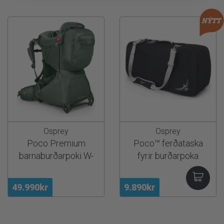
Osprey
Osprey
Poco Premium
Poco™ ferðataska
barnaburðarpoki W-
fyrir burðarpoka
RC
49.990kr
9.890kr