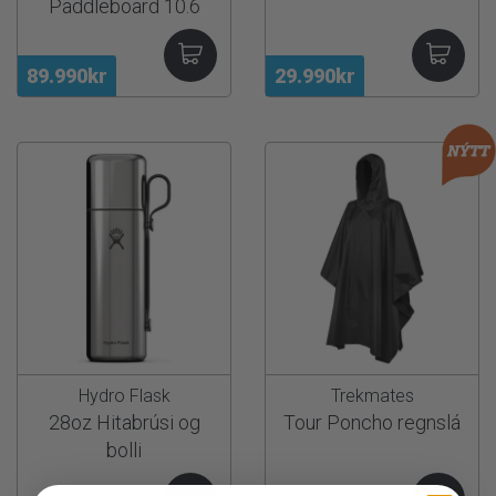
Paddleboard 10.6
89.990kr
29.990kr
Hydro Flask
Trekmates
28oz Hitabrúsi og
Tour Poncho regnslá
bolli