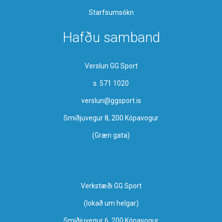
Starfsumsókn
Hafðu samband
Verslun GG Sport
s. 571 1020
verslun@ggsport.is
Smiðjuvegur 8, 200 Kópavogur
(Græn gata)
Verkstæði GG Sport
​(lokað um helgar)
Smiðjuvegur 6, 200 Kópavogur