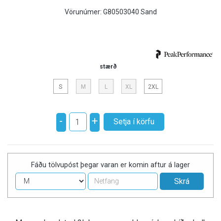
Vörunúmer:
G80503040 Sand
stærð
S
M
L
XL
2XL
-
+
Fáðu tölvupóst þegar varan er komin aftur á lager