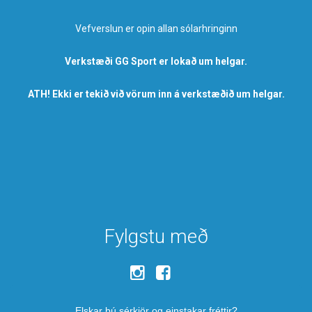
Vefverslun er opin allan sólarhringinn
Verkstæði GG Sport er lokað um helgar.
ATH! Ekki er tekið við vörum inn á verkstæðið um helgar.
Fylgstu með
Elskar þú sérkjör og einstakar fréttir?