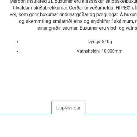
Maroon Insulated 2L buxurnar eru klassískar skíðaskelbuxur
tilvaldar í skíðabrekkurnar. Gerðar úr veðurheldu HIPE® e
vel, sem gerir buxurnar öndunargóðar og þægilegar. Á buxu
og skemmtileg smáatriði eins og snjóhlífar í skálmum, 
einangraðir saumar. Buxurnar eru vind- og vatns
Þyngd: 810g
Vatnsheldni: 10.000mm
Upplýsingar