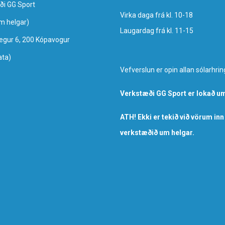
ði GG Sport
Virka daga frá kl. 10-18
um helgar)
Laugardag frá kl. 11-15
egur 6, 200 Kópavogur
ata)
Vefverslun er opin allan sólarhrin
Verkstæði GG Sport er lokað um
ATH! Ekki er tekið við vörum inn
verkstæðið um helgar.