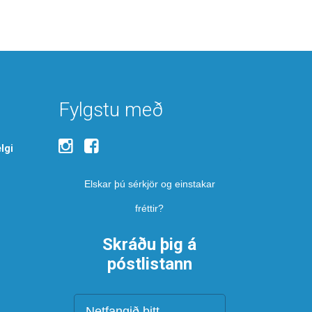
Fylgstu með
lgi
Elskar þú sérkjör og einstakar
fréttir?
Skráðu þig á
póstlistann
Netfang