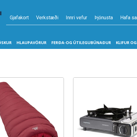
Gjafakort
Verkstæði
Innri vefur
Þjónusta
Hafa s
ÖSKUR
HLAUPAVÖRUR
FERÐA-OG ÚTILEGUBÚNAÐUR
KLIFUR O