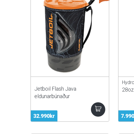
Hydro
Jetboil Flash Java
28oz 
eldunarbúnaður
32.990kr
7.99