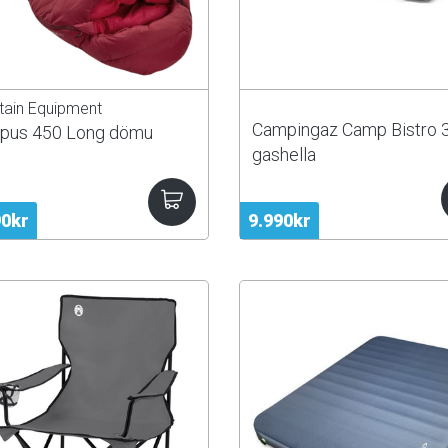
ain Equipment
Campingaz Camp Bistro 
pus 450 Long dömu
gashella
90kr
9.990kr