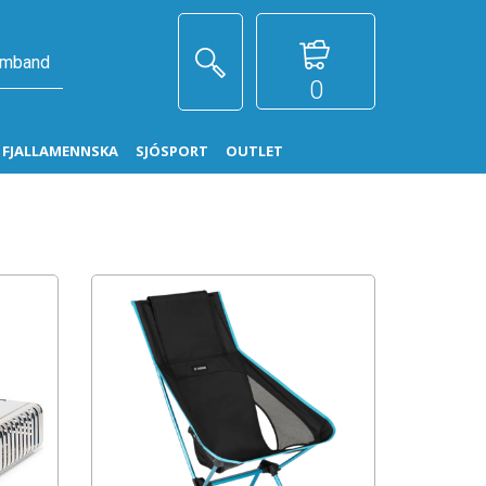
amband
0
G FJALLAMENNSKA
SJÓSPORT
OUTLET