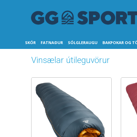
SKÓR
FATNAÐUR
SÓLGLERAUGU
BAKPOKAR OG T
Vinsælar útileguvörur