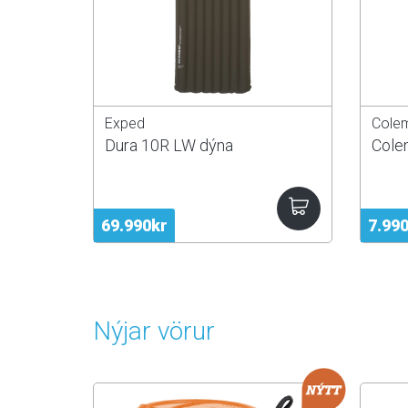
Exped
Cole
Dura 10R LW dýna
Cole
69.990kr
7.99
Nýjar vörur