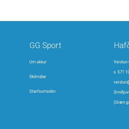
GG Sport
Haf
Um okkur
Verslun 
s. 571 1
Skilmálar
verslun
Starfsumsókn
Smiðjuv
(Græn g