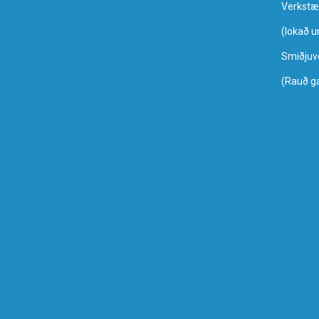
Verkstæ
​(lokað 
Smiðjuv
(Rauð g