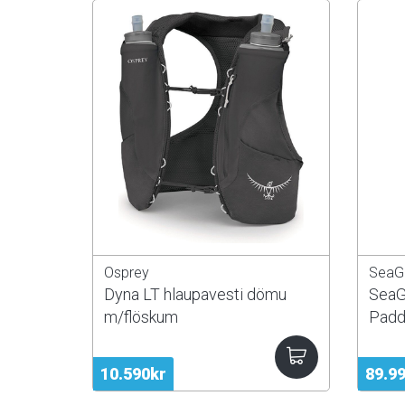
Osprey
SeaG
Dyna LT hlaupavesti dömu
SeaG
m/flöskum
Padd
10.590kr
89.9