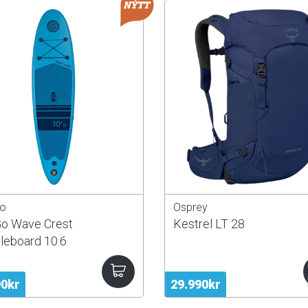
o
Osprey
o Wave Crest
Kestrel LT 28
leboard 10.6
90kr
29.990kr