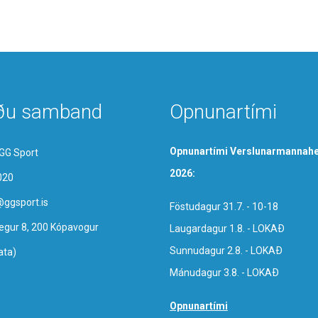
ðu samband
Opnunartími
Opnunartími Verslunarmannahe
GG Sport
2026:
020
@ggsport.is
Föstudagur 31.7. - 10-18
egur 8, 200 Kópavogur
Laugardagur 1.8. - LOKAÐ
Sunnudagur 2.8. - LOKAÐ
ata)
Mánudagur 3.8. - LOKAÐ
Opnunartími