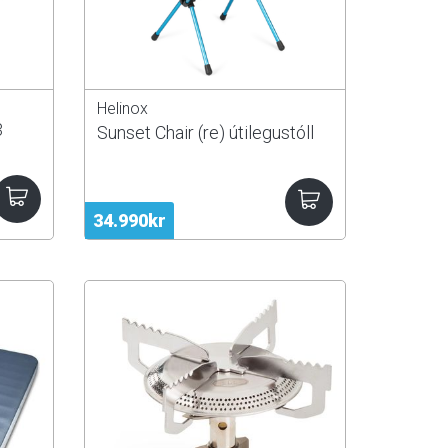
Helinox
3
Sunset Chair (re) útilegustóll
34.990kr