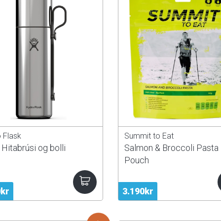
 Flask
Summit to Eat
Hitabrúsi og bolli
Salmon & Broccoli Pasta 
Pouch
0kr
3.190kr