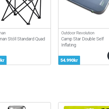
man
Outdoor Revolution
man Stóll Standard Quad
Camp Star Double Self
Inflating
0kr
54.990kr