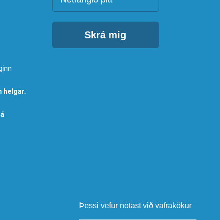
Skrá mig
ginn
 helgar.
 á
Þessi vefur notast við vafrakökur