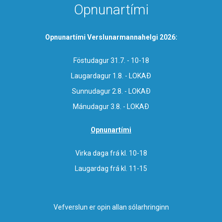
Opnunartími
Opnunartími Verslunarmannahelgi 2026:
Föstudagur 31.7. - 10-18
Laugardagur 1.8. - LOKAÐ
Sunnudagur 2.8. - LOKAÐ
Mánudagur 3.8. - LOKAÐ
Opnunartími
Virka daga frá kl. 10-18
Laugardag frá kl. 11-15
Vefverslun er opin allan sólarhringinn