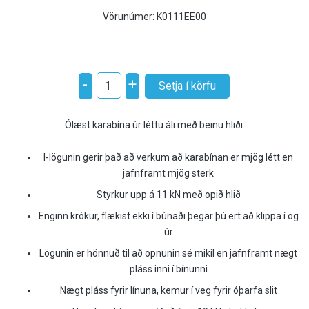
Vörunúmer:
K0111EE00
-
+
Ólæst karabína úr léttu áli með beinu hliði.
I-lögunin gerir það að verkum að karabínan er mjög létt en
jafnframt mjög sterk
Styrkur upp á 11 kN með opið hlið
Enginn krókur, flækist ekki í búnaði þegar þú ert að klippa í og
úr
Lögunin er hönnuð til að opnunin sé mikil en jafnframt nægt
pláss inni í bínunni
Nægt pláss fyrir línuna, kemur í veg fyrir óþarfa slit