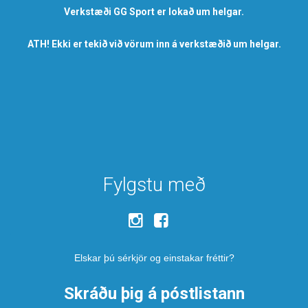
Verkstæði GG Sport er lokað um helgar.
ATH! Ekki er tekið við vörum inn á verkstæðið um helgar.
Fylgstu með
Elskar þú sérkjör og einstakar fréttir?
Skráðu þig á póstlistann