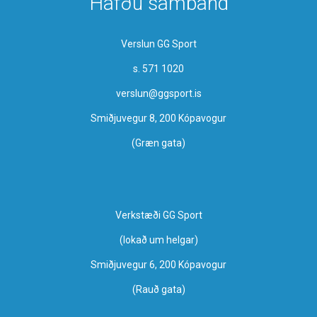
Hafðu samband
Verslun GG Sport
s. 571 1020
verslun@ggsport.is
Smiðjuvegur 8, 200 Kópavogur
(Græn gata)
Verkstæði GG Sport
​(lokað um helgar)
Smiðjuvegur 6, 200 Kópavogur
(Rauð gata)