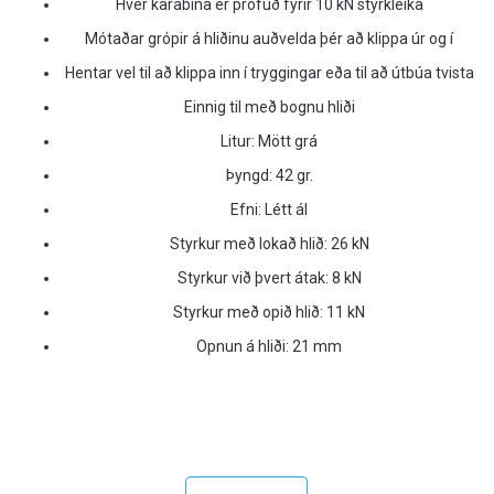
Hver karabína er prófuð fyrir 10 kN styrkleika
Mótaðar grópir á hliðinu auðvelda þér að klippa úr og í
Hentar vel til að klippa inn í tryggingar eða til að útbúa tvista
Einnig til með bognu hliði
Litur: Mött grá
Þyngd: 42 gr.
Efni: Létt ál
Styrkur með lokað hlið: 26 kN
Styrkur við þvert átak: 8 kN
Styrkur með opið hlið: 11 kN
Opnun á hliði: 21 mm